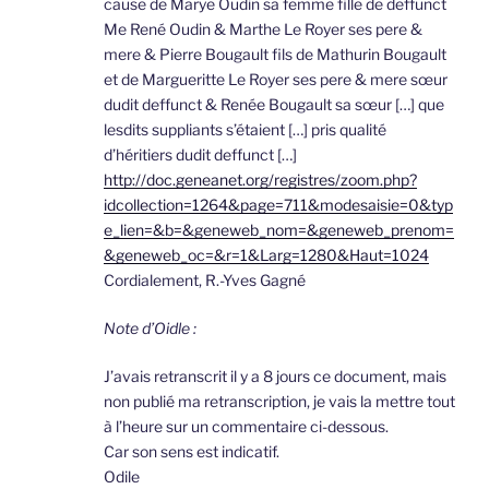
cause de Marye Oudin sa femme fille de deffunct
Me René Oudin & Marthe Le Royer ses pere &
mere & Pierre Bougault fils de Mathurin Bougault
et de Margueritte Le Royer ses pere & mere sœur
dudit deffunct & Renée Bougault sa sœur […] que
lesdits suppliants s’étaient […] pris qualité
d’héritiers dudit deffunct […]
http://doc.geneanet.org/registres/zoom.php?
idcollection=1264&page=711&modesaisie=0&typ
e_lien=&b=&geneweb_nom=&geneweb_prenom=
&geneweb_oc=&r=1&Larg=1280&Haut=1024
Cordialement, R.-Yves Gagné
Note d’Oidle :
J’avais retranscrit il y a 8 jours ce document, mais
non publié ma retranscription, je vais la mettre tout
à l’heure sur un commentaire ci-dessous.
Car son sens est indicatif.
Odile