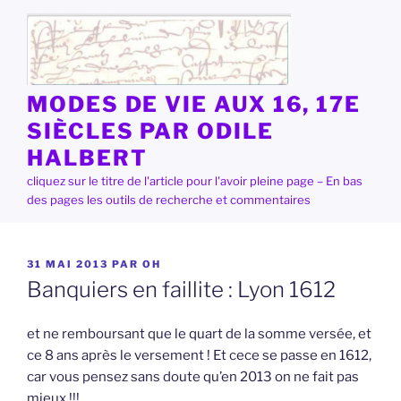
Aller
au
contenu
principal
MODES DE VIE AUX 16, 17E
SIÈCLES PAR ODILE
HALBERT
cliquez sur le titre de l'article pour l'avoir pleine page – En bas
des pages les outils de recherche et commentaires
PUBLIÉ
31 MAI 2013
PAR
OH
LE
Banquiers en faillite : Lyon 1612
et ne remboursant que le quart de la somme versée, et
ce 8 ans après le versement ! Et cece se passe en 1612,
car vous pensez sans doute qu’en 2013 on ne fait pas
mieux !!!