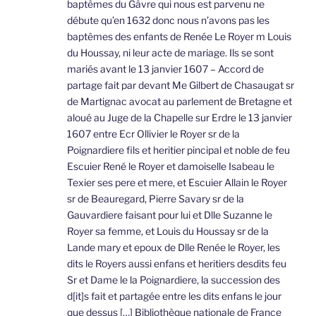
baptêmes du Gâvre qui nous est parvenu ne
débute qu’en 1632 donc nous n’avons pas les
baptêmes des enfants de Renée Le Royer m Louis
du Houssay, ni leur acte de mariage. Ils se sont
mariés avant le 13 janvier 1607 – Accord de
partage fait par devant Me Gilbert de Chasaugat sr
de Martignac avocat au parlement de Bretagne et
aloué au Juge de la Chapelle sur Erdre le 13 janvier
1607 entre Ecr Ollivier le Royer sr de la
Poignardiere fils et heritier pincipal et noble de feu
Escuier René le Royer et damoiselle Isabeau le
Texier ses pere et mere, et Escuier Allain le Royer
sr de Beauregard, Pierre Savary sr de la
Gauvardiere faisant pour lui et Dlle Suzanne le
Royer sa femme, et Louis du Houssay sr de la
Lande mary et epoux de Dlle Renée le Royer, les
dits le Royers aussi enfans et heritiers desdits feu
Sr et Dame le la Poignardiere, la succession des
d[it]s fait et partagée entre les dits enfans le jour
que dessus […] Bibliothèque nationale de France