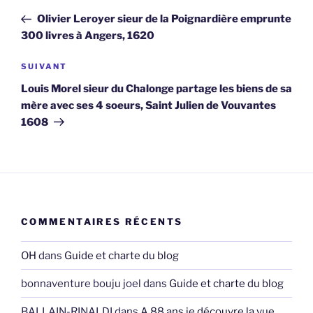
de
précédent
Olivier Leroyer sieur de la Poignardière emprunte
l’article
300 livres à Angers, 1620
Article
SUIVANT
suivant
Louis Morel sieur du Chalonge partage les biens de sa
mère avec ses 4 soeurs, Saint Julien de Vouvantes
1608
COMMENTAIRES RÉCENTS
OH
dans
Guide et charte du blog
bonnaventure bouju joel
dans
Guide et charte du blog
BALLAIN-RINALDI
dans
A 88 ans je découvre la vue