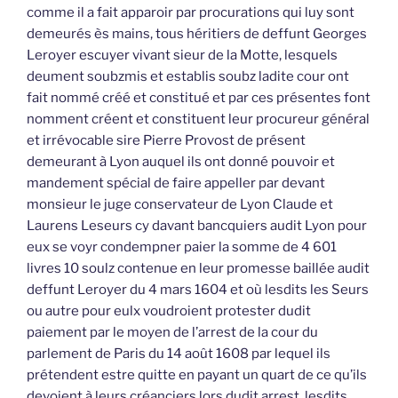
comme il a fait apparoir par procurations qui luy sont
demeurés ès mains, tous héritiers de deffunt Georges
Leroyer escuyer vivant sieur de la Motte, lesquels
deument soubzmis et establis soubz ladite cour ont
fait nommé créé et constitué et par ces présentes font
nomment créent et constituent leur procureur général
et irrévocable sire Pierre Provost de présent
demeurant à Lyon auquel ils ont donné pouvoir et
mandement spécial de faire appeller par devant
monsieur le juge conservateur de Lyon Claude et
Laurens Leseurs cy davant bancquiers audit Lyon pour
eux se voyr condempner paier la somme de 4 601
livres 10 soulz contenue en leur promesse baillée audit
deffunt Leroyer du 4 mars 1604 et où lesdits les Seurs
ou autre pour eulx voudroient protester dudit
paiement par le moyen de l’arrest de la cour du
parlement de Paris du 14 août 1608 par lequel ils
prétendent estre quitte en payant un quart de ce qu’ils
devoient à leurs créanciers lors dudit arrest, lesdits