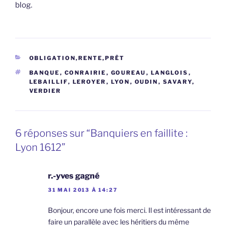
blog.
CATÉGORIES
OBLIGATION,RENTE,PRÊT
ÉTIQUETTES
BANQUE
,
CONRAIRIE
,
GOUREAU
,
LANGLOIS
,
LEBAILLIF
,
LEROYER
,
LYON
,
OUDIN
,
SAVARY
,
VERDIER
6 réponses sur “Banquiers en faillite :
Lyon 1612”
r.-yves gagné
31 MAI 2013 À 14:27
Bonjour, encore une fois merci. Il est intéressant de
faire un parallèle avec les héritiers du même