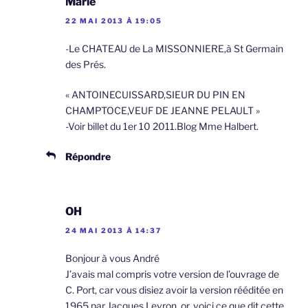
Marie
22 MAI 2013 À 19:05
-Le CHATEAU de La MISSONNIERE,à St Germain
des Prés.
« ANTOINECUISSARD,SIEUR DU PIN EN
CHAMPTOCE,VEUF DE JEANNE PELAULT »
-Voir billet du 1er 10 2011.Blog Mme Halbert.
Répondre
OH
24 MAI 2013 À 14:37
Bonjour à vous André
J’avais mal compris votre version de l’ouvrage de
C. Port, car vous disiez avoir la version rééditée en
1965 par Jacques Levron, or, voici ce que dit cette