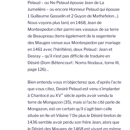
Pelaud – ou Ne Pelaud épouse Jean de La
Jumelière – ou encore Honneur Pelaud qui épouse
1 Guillaume Gasselin et 2 Guyon de Mathefelon…).
Nous voyons plus tard, en 1468, Jean de
Montespedon citer parmi ses vassaux de sa terre
de Beaupreau (terre également de la segenterie
des Mauges venue aux Montespedon par mariage
en 1461 avec l’héritière), deux Pelaud : Jean et
Desray – qu’il n’est pas difficile de traduire en
Désiré (Dom Bétencourt : Noms féodaux, tome III,
page 126)…
Bien entendu vous m’objecterez que, d’après l’acte
que vous citez, Desiré Pelaud est venu s’implanter
à Chantocé au XV° siècle après avoir vendu la
terre de Mongazon (35), mais si l’acte cité parle de
Mongazon, est-on certain qu’il s’agit bien celle
située en Ile-et-Vilaine ? De plus le Désiré breton de
1436 semble avoir perdu son frère Jean, alors que
le Désiré des Mauges de 1468 est vivant en même