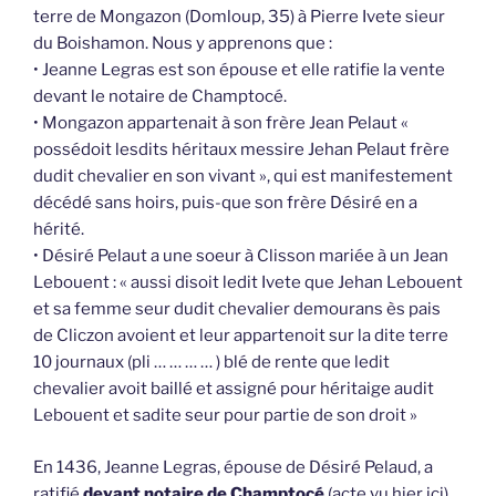
terre de Mongazon (Domloup, 35) à Pierre Ivete sieur
du Boishamon. Nous y apprenons que :
• Jeanne Legras est son épouse et elle ratifie la vente
devant le notaire de Champtocé.
• Mongazon appartenait à son frère Jean Pelaut «
possédoit lesdits héritaux messire Jehan Pelaut frère
dudit chevalier en son vivant », qui est manifestement
décédé sans hoirs, puis-que son frère Désiré en a
hérité.
• Désiré Pelaut a une soeur à Clisson mariée à un Jean
Lebouent : « aussi disoit ledit Ivete que Jehan Lebouent
et sa femme seur dudit chevalier demourans ès pais
de Cliczon avoient et leur appartenoit sur la dite terre
10 journaux (pli … … … … ) blé de rente que ledit
chevalier avoit baillé et assigné pour héritaige audit
Lebouent et sadite seur pour partie de son droit »
En 1436, Jeanne Legras, épouse de Désiré Pelaud, a
ratifié
devant notaire de Champtocé
(acte vu hier ici),