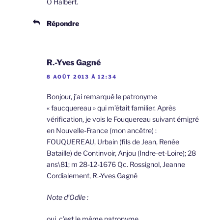
O Halbert.
Répondre
R.-Yves Gagné
8 AOÛT 2013 À 12:34
Bonjour, j’ai remarqué le patronyme
« faucquereau » qui m’était familier. Après
vérification, je vois le Fouquereau suivant émigré
en Nouvelle-France (mon ancêtre) :
FOUQUEREAU, Urbain (fils de Jean, Renée
Bataille) de Continvoir, Anjou (Indre-et-Loire); 28
ans\81; m 28-12-1676 Qc. Rossignol, Jeanne
Cordialement, R.-Yves Gagné
Note d’Odile :
oui, c’est le même patronyme.