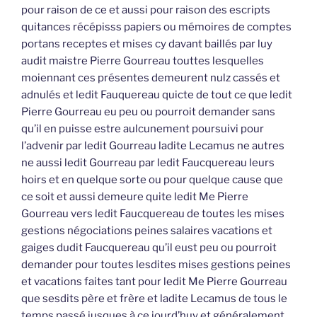
pour raison de ce et aussi pour raison des escripts
quitances récépisss papiers ou mémoires de comptes
portans receptes et mises cy davant baillés par luy
audit maistre Pierre Gourreau touttes lesquelles
moiennant ces présentes demeurent nulz cassés et
adnulés et ledit Fauquereau quicte de tout ce que ledit
Pierre Gourreau eu peu ou pourroit demander sans
qu’il en puisse estre aulcunement poursuivi pour
l’advenir par ledit Gourreau ladite Lecamus ne autres
ne aussi ledit Gourreau par ledit Faucquereau leurs
hoirs et en quelque sorte ou pour quelque cause que
ce soit et aussi demeure quite ledit Me Pierre
Gourreau vers ledit Faucquereau de toutes les mises
gestions négociations peines salaires vacations et
gaiges dudit Faucquereau qu’il eust peu ou pourroit
demander pour toutes lesdites mises gestions peines
et vacations faites tant pour ledit Me Pierre Gourreau
que sesdits père et frère et ladite Lecamus de tous le
temps passé jusques à ce jourd’huy et généralement