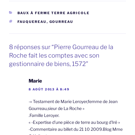
CATÉGORIES
BAUX À FERME TERRE AGRICOLE
ÉTIQUETTES
FAUQUEREAU
,
GOURREAU
8 réponses sur “Pierre Gourreau de la
Roche fait les comptes avec son
gestionnaire de biens, 1572”
Marie
8 AOÛT 2013 À 8:49
-« Testament de Marie Leroyer,femme de Jean
Gourreau,sieur de La Roche »
.Famille Leroyer.
« -Expertise d’une pièce de terre au bourg d’Iré »
-Commentaire au billet du 21 10 2009.Blog Mme