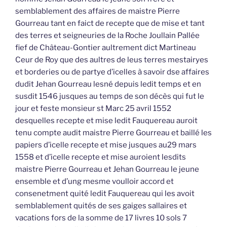
semblablement des affaires de maistre Pierre
Gourreau tant en faict de recepte que de mise et tant
des terres et seigneuries de la Roche Joullain Pallée
fief de Château-Gontier aultrement dict Martineau
Ceur de Roy que des aultres de leus terres mestairyes
et borderies ou de partye d’icelles à savoir dse affaires
dudit Jehan Gourreau lesné depuis ledit temps et en
susdit 1546 jusques au temps de son décès qui fut le
jour et feste monsieur st Marc 25 avril 1552
desquelles recepte et mise ledit Fauquereau auroit
tenu compte audit maistre Pierre Gourreau et baillé les
papiers d’icelle recepte et mise jusques au29 mars
1558 et d’icelle recepte et mise auroient lesdits
maistre Pierre Gourreau et Jehan Gourreau le jeune
ensemble et d’ung mesme voulloir accord et
consenetment quité ledit Fauquereau qui les avoit
semblablement quités de ses gaiges sallaires et
vacations fors de la somme de 17 livres 10 sols 7