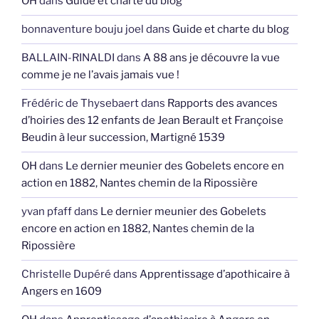
OH
dans
Guide et charte du blog
bonnaventure bouju joel
dans
Guide et charte du blog
BALLAIN-RINALDI
dans
A 88 ans je découvre la vue
comme je ne l’avais jamais vue !
Frédéric de Thysebaert
dans
Rapports des avances
d’hoiries des 12 enfants de Jean Berault et Françoise
Beudin à leur succession, Martigné 1539
OH
dans
Le dernier meunier des Gobelets encore en
action en 1882, Nantes chemin de la Ripossière
yvan pfaff
dans
Le dernier meunier des Gobelets
encore en action en 1882, Nantes chemin de la
Ripossière
Christelle Dupéré
dans
Apprentissage d’apothicaire à
Angers en 1609