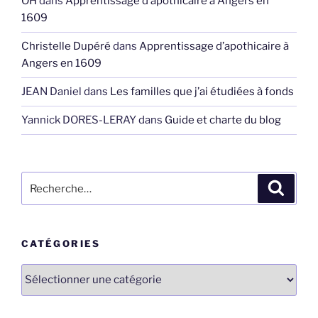
OH
dans
Apprentissage d’apothicaire à Angers en
1609
Christelle Dupéré
dans
Apprentissage d’apothicaire à
Angers en 1609
JEAN Daniel
dans
Les familles que j’ai étudiées à fonds
Yannick DORES-LERAY
dans
Guide et charte du blog
Recherche
Recher
pour
:
CATÉGORIES
Catégories