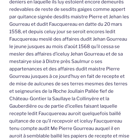
deniers en laquelle ils luy estoient encore demeurés
redevables de reste de sesdits gaiges comme appert
par quitance signée desdits maistre Pierre et Jehan les
Gourreau et dudit Faucquereau en datte du 20 mars
1558, et depuis celuy jour se seroit encores ledit
Faucquereau meslé des affaires dudit Jehan Gourreau
le jeune jusques au mois d’août 1568 qu’il cessa se
mesler des affaires d’iceluy Jehan Gourreau et de sa
mestairye sise à Distre près Saulmur o ses
appartenances et des affaires dudit maistre Pierre
Gourreau jusques à ce jourd’huy en fait de recepte et
de mise de aulcunes de ses terres mesmes des terres
et seigneuries de la Roche Joullain Pallée fief de
Château-Gontier la Saullaye la Collinyère et la
Gauberdière ou de partie d’icelles faisant laquelle
recepte ledit Faucquereau auroit quelquefois baillé
quitance de ce qu’il recepvoir et iceluy Faucquereau
tenu compte audit Me Pierre Gourreau auquel il en
auroit à semblable baillé les papiers de recepte et mise