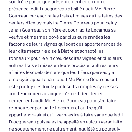
son frère par ce que présentement et en notre
présence ledit Faucquereau a baillé audit Me Pierre
Gourreau par escript les frais et mises qu’il a faites des
deniers d’iceluy maistre Pierre Gourreau pour iceluy
Jehan Gourreau son frère et pour ladite Lecamus sa
veufve et mesmes poyé par plusieurs années les
faczons de leurs vignes qui sont des appartenances de
leur dite mestairie sise à Distre et achapté les
tonneaulx pour le vin creu desdites vignes et plusieurs
aultres frais et mises en leurs procès et aultres leurs
affaires lesquels deniers que ledit Faucquereau y a
employés appartenant audit Me Pierre Gourreau ont
esté par luy desduictz par lesdits comptes cy dessus
audit Faucquereau auquel n’en est rien deu et
demeurent audit Me Pierre Gourreau pour s’en faire
rembourser par ladite Lecamus et aultre qu’il
appartiendra ainsi qu’il verra estre à faire sans que ledit
Faucquereau puisse estre appellé en aulcun garantaite
ne soustenement ne aultrement inquiété ou poursuivi