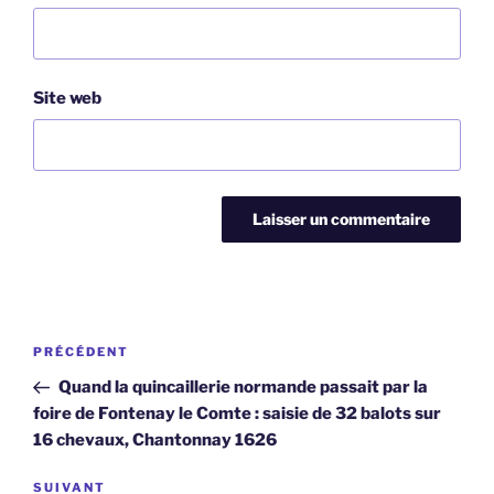
Site web
Navigation
Article
PRÉCÉDENT
de
précédent
Quand la quincaillerie normande passait par la
l’article
foire de Fontenay le Comte : saisie de 32 balots sur
16 chevaux, Chantonnay 1626
Article
SUIVANT