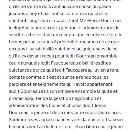
qu’ils ne s’entre doibvent aulcune chose du passé
jusques à huy et partant se sont entre quictés et
quictent l’ung l’autre à savoir ledit Me Pierre Gourreau
iceluy Faucquereau de la gestion et administration de
sesdites choses tant en recepte que en mise de tout le
temps passé jusques à présent et mesmes de ce que
en quoy il auroit baillé quictance ou quictances de ce
qu’il a cy davant receu pour ledit Gourreau ensemble
ceulx auxquels ledit Faucquereau a baillé lesdites
quictances par ce que ledit Faucquereau luy en a tenu
compte comme dit est et sur ce a rendu tous les
parpiers et enseignements qu’il avoit appartenant
audit Gourreau et à son dit père ensemble la quité et
promis acquiter de la gesttion negotiation et
administration des biens et choses dudit Jehan
Gourreau le jeune et de sa mestairie sise à Distre près
Saulmur o ses appartenances vers damoiselle Tsabeau
Lecamus veufve dudit deffunt Jehan Gourreau le jeune