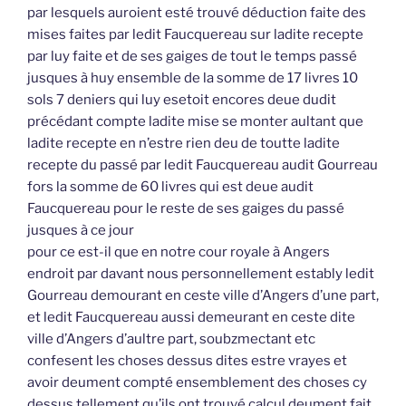
par lesquels auroient esté trouvé déduction faite des
mises faites par ledit Faucquereau sur ladite recepte
par luy faite et de ses gaiges de tout le temps passé
jusques à huy ensemble de la somme de 17 livres 10
sols 7 deniers qui luy esetoit encores deue dudit
précédant compte ladite mise se monter aultant que
ladite recepte en n’estre rien deu de toutte ladite
recepte du passé par ledit Faucquereau audit Gourreau
fors la somme de 60 livres qui est deue audit
Faucquereau pour le reste de ses gaiges du passé
jusques à ce jour
pour ce est-il que en notre cour royale à Angers
endroit par davant nous personnellement estably ledit
Gourreau demourant en ceste ville d’Angers d’une part,
et ledit Faucquereau aussi demeurant en ceste dite
ville d’Angers d’aultre part, soubzmectant etc
confesent les choses dessus dites estre vrayes et
avoir deument compté ensemblement des choses cy
dessus tellement qu’ils ont trouvé calcul deument fait