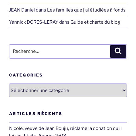
JEAN Daniel
dans
Les familles que j’ai étudiées à fonds
Yannick DORES-LERAY
dans
Guide et charte du blog
Recherche
Recher
pour
:
CATÉGORIES
Catégories
ARTICLES RÉCENTS
Nicole, veuve de Jean Bouju, réclame la donation qu’il
lui avait faite, Angers 1503