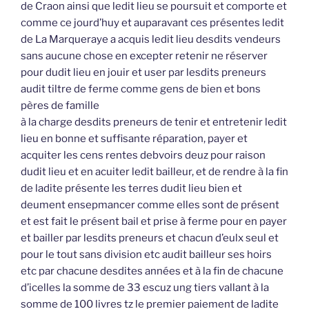
de Craon ainsi que ledit lieu se poursuit et comporte et
comme ce jourd’huy et auparavant ces présentes ledit
de La Marqueraye a acquis ledit lieu desdits vendeurs
sans aucune chose en excepter retenir ne réserver
pour dudit lieu en jouir et user par lesdits preneurs
audit tiltre de ferme comme gens de bien et bons
pères de famille
à la charge desdits preneurs de tenir et entretenir ledit
lieu en bonne et suffisante réparation, payer et
acquiter les cens rentes debvoirs deuz pour raison
dudit lieu et en acuiter ledit bailleur, et de rendre à la fin
de ladite présente les terres dudit lieu bien et
deument ensepmancer comme elles sont de présent
et est fait le présent bail et prise à ferme pour en payer
et bailler par lesdits preneurs et chacun d’eulx seul et
pour le tout sans division etc audit bailleur ses hoirs
etc par chacune desdites années et à la fin de chacune
d’icelles la somme de 33 escuz ung tiers vallant à la
somme de 100 livres tz le premier paiement de ladite