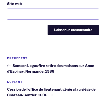
Site web
Navigation
Article
PRÉCÉDENT
de
précédent
Samson Legauffre retire des maisons sur Anne
l’article
d’Espinay, Normande, 1586
Article
SUIVANT
suivant
Cession de l’office de lieutenant général au siège de
Château-Gontier, 1606