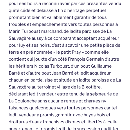
pour ses hoirs a reconnu avoir par ces présentes vendu
quité cédé et délaissé à fin d’héritage perpétuel
prometant bien et vallablement garantir de tous
troubles et empeschements vers toutes personnes à
Marin Turboust marchand, de ladite paroisse de La
Sauvagère aussy à ce comparant acceptant acquéreur
pour luy et ses hoirs, c’est à scavoir une petite pièce de
terre en pré nommée « le petit Pray » comme elle
contient qui jouxte d’un côté François Germain d’autre
les héritiers Nicolas Turboust, d’un bout Guillaume
Barré et d’autre bout Jean Barré et ledit acquéreur
chacun en partie, sise et située en ladite paroisse de La
Sauvagère au terroir et village de la Bigotière,
déclarant ledit vendeur estre tenu de la seigneurie de
La Coulonche sans aucune rentes et charges ny
faisances quelconques vers toutes personnes car tel
ledit vendeur a promis garantir, avec hayes bois et
droitures d’eaux franchises dixmes et libertés à icelle
appartenant, et promis ledit de la succession dudit feu