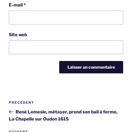
E-mail
*
Site web
Navigation
Article
PRÉCÉDENT
de
précédent
René Lemesle, métayer, prend son bail à ferme,
l’article
La Chapelle sur Oudon 1615
SUIVANT