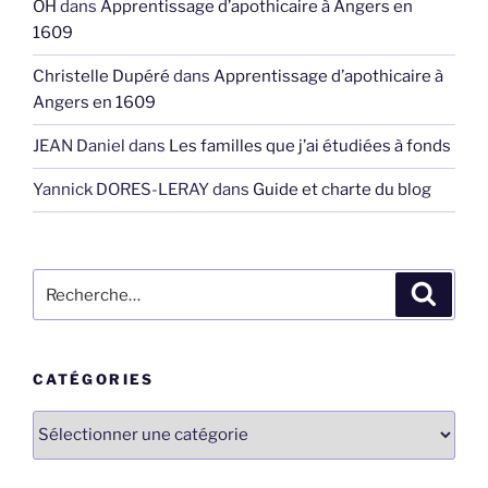
OH
dans
Apprentissage d’apothicaire à Angers en
1609
Christelle Dupéré
dans
Apprentissage d’apothicaire à
Angers en 1609
JEAN Daniel
dans
Les familles que j’ai étudiées à fonds
Yannick DORES-LERAY
dans
Guide et charte du blog
Recherche
Recher
pour
:
CATÉGORIES
Catégories