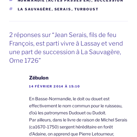
NORMANDIE (ACTES PASSÉS EN)
,
SUCCESSION
ÉTIQUETTES
LA SAUVAGÈRE
,
SERAIS
,
TURBOUST
2 réponses sur “Jean Serais, fils de feu
François, est parti vivre à Lassay et vend
une part de succession à La Sauvagère,
Orne 1726”
Zébulon
14 FÉVRIER 2014 À 15:10
En Basse-Normandie, le doit ou douet est
effectivement le nom commun pour le ruisseau,
d’où les patronymes Dudouet ou Dudoit.
Par ailleurs, dans le livre de raison de Michel Serais
(ca1670-1750) sergent héréditaire en forêt
d’Adaine, on apprend que Pierre Letourneur,