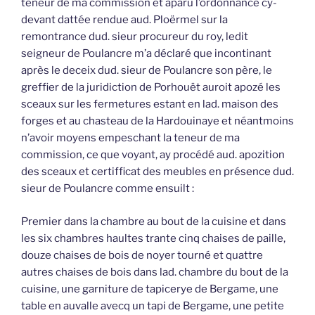
teneur de ma commission et aparu l’ordonnance cy-
devant dattée rendue aud. Ploërmel sur la
remontrance dud. sieur procureur du roy, ledit
seigneur de Poulancre m’a déclaré que incontinant
après le deceix dud. sieur de Poulancre son père, le
greffier de la juridiction de Porhouët auroit apozé les
sceaux sur les fermetures estant en lad. maison des
forges et au chasteau de la Hardouinaye et néantmoins
n’avoir moyens empeschant la teneur de ma
commission, ce que voyant, ay procédé aud. apozition
des sceaux et certifficat des meubles en présence dud.
sieur de Poulancre comme ensuilt :
Premier dans la chambre au bout de la cuisine et dans
les six chambres haultes trante cinq chaises de paille,
douze chaises de bois de noyer tourné et quattre
autres chaises de bois dans lad. chambre du bout de la
cuisine, une garniture de tapicerye de Bergame, une
table en auvalle avecq un tapi de Bergame, une petite