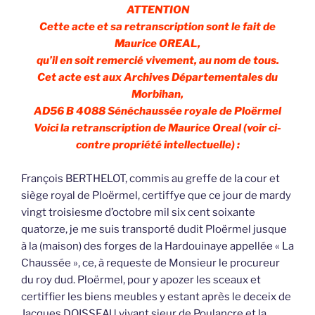
ATTENTION
Cette acte et sa retranscription sont le fait de
Maurice OREAL,
qu’il en soit remercié vivement, au nom de tous.
Cet acte est aux Archives Départementales du
Morbihan,
AD56 B 4088 Sénéchaussée royale de Ploërmel
Voici la retranscription de Maurice Oreal (voir ci-
contre propriété intellectuelle) :
François BERTHELOT, commis au greffe de la cour et
siège royal de Ploërmel, certiffye que ce jour de mardy
vingt troisiesme d’octobre mil six cent soixante
quatorze, je me suis transporté dudit Ploërmel jusque
à la (maison) des forges de la Hardouinaye appellée « La
Chaussée », ce, à requeste de Monsieur le procureur
du roy dud. Ploërmel, pour y apozer les sceaux et
certiffier les biens meubles y estant après le deceix de
Jacques DOISSEAU vivant sieur de Poulancre et la