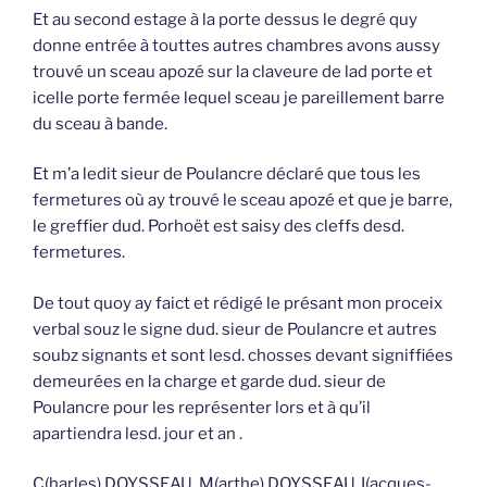
Et au second estage à la porte dessus le degré quy
donne entrée à touttes autres chambres avons aussy
trouvé un sceau apozé sur la claveure de lad porte et
icelle porte fermée lequel sceau je pareillement barre
du sceau à bande.
Et m’a ledit sieur de Poulancre déclaré que tous les
fermetures où ay trouvé le sceau apozé et que je barre,
le greffier dud. Porhoët est saisy des cleffs desd.
fermetures.
De tout quoy ay faict et rédigé le présant mon proceix
verbal souz le signe dud. sieur de Poulancre et autres
soubz signants et sont lesd. chosses devant signiffiées
demeurées en la charge et garde dud. sieur de
Poulancre pour les représenter lors et à qu’il
apartiendra lesd. jour et an .
C(harles) DOYSSEAU, M(arthe) DOYSSEAU J(acques-