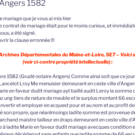
, Angers 1582
de mariage que je vous ai mis hier
, le contrat de mariage était pour le moins curieux, et immédi
sous, a été signé.
vrir la clause erronnée !!!
 Archives Départementales du Maine-et-Loire, 5E7 – Voici s
(voir ci-contre propriété intellectuelle) :
re 1582 (Grudé notaire Angers) Comme ainsi soit que ce jourd
Lancelot Lroy Me menuisier demeurant en ceste ville d’Anger
Marie en faveur dudit mariage ayt baillé audit Leroy la somme
 ung tiers de nature de meuble et le surplus montant 66 escuz
onvertir et employer en acquest pour et au nom et au profit de
sé son propre, que néanlmoings ladite somme est provenue d
archand maistre tailleur en draps demeurant en ceste ville d’
à ladite Marie en faveur dudit mariage avecques condition e
elinays décéderoyt sans enfants que ladite somme de 66 escu