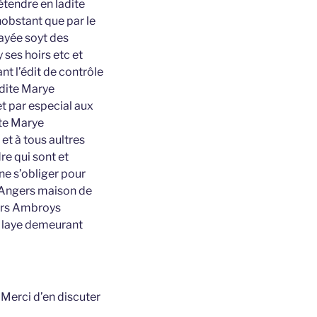
étendre en ladite
obstant que par le
ayée soyt des
 ses hoirs etc et
nt l’édit de contrôle
adite Marye
et par especial aux
ite Marye
 et à tous aultres
re qui sont et
ne s’obliger pour
 Angers maison de
ers Ambroys
r laye demeurant
t
Merci d’en discuter