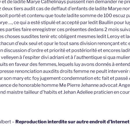
y et de ladite Marye Cathelinays puissent rien demander ne pr
eux tiers audit cas de deffaut d’enfants de ladite Marye non
soit porté et contenu que toute ladite somme de 100 escuz p
ye …, ce qui a esté stipulé et accepté par ledit Baullin pour luy
es parties faire enregistrer ces présentes dedans 2 mois suiva
les choses susdites tenir etc obligent mesmes ledit Leroy et l
chacun d’eulx seul et opur le tout sans division renonçant etc 
n discussion d’ordre et priorité et postériorité et encores lad
velleyen à l’espiter divi adriani et à l’authentique si qua mulier
oduits en faveur des femmes, lequels luy avons donnés à entend
presse renonciation auxdits droits femme ne peult intervenir 
r son mary etc foy jugement condemnation etc fait et passé
ésence de honorable homme Me Pierre Jehanne advocat Ang
 maistre tailleur d’habits et Jehan Adellee praticien en cou
lbert –
Reproduction interdite sur autre endroit d’Interne