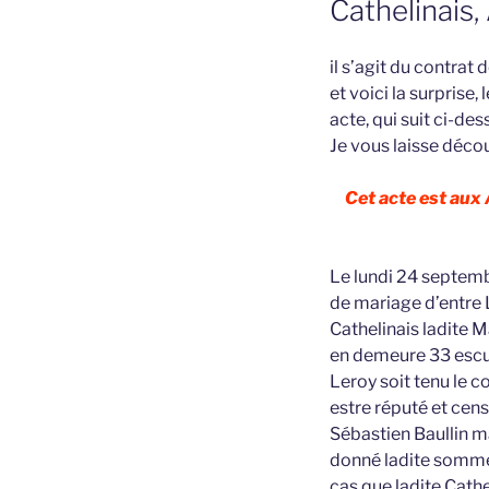
Cathelinais
il s’agit du contrat 
et voici la surprise
acte, qui suit ci-des
Je vous laisse décou
Cet acte est aux
Le lundi 24 septemb
de mariage d’entre 
Cathelinais ladite 
en demeure 33 escuz
Leroy soit tenu le c
estre réputé et cen
Sébastien Baullin m
donné ladite somme 
cas que ladite Cath