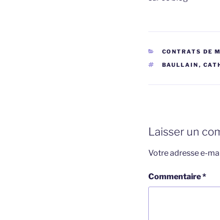
CATÉGORIES
CONTRATS DE 
ÉTIQUETTES
BAULLAIN
,
CAT
Laisser un co
Votre adresse e-mai
Commentaire
*