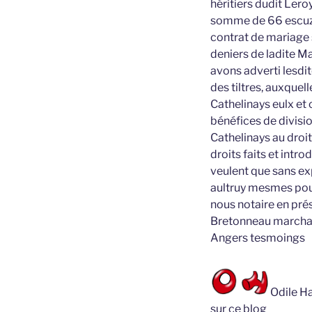
héritiers dudit Lero
somme de 66 escuz d
contrat de mariage 
deniers de ladite Mar
avons adverti lesdit
des tiltres, auxquel
Cathelinays eulx et 
bénéfices de divisio
Cathelinays au droit 
droits faits et intr
veulent que sans ex
aultruy mesmes pou
nous notaire en pr
Bretonneau marchand
Angers tesmoings
Odile Ha
sur ce blog