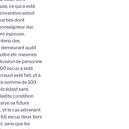
use, ce qui a esté
convention estoit
parties dont
 monseigneur duc
ure espouse,
ontenu des
in demeurant audit
’aultre etc mesmes
 division de personne
100 escuz a esté
eust esté fait, et à
dite somme de 100
 décédast sans
 ladite condition
Marye sa future
, et le cas advenant
 66 escuz deux tiers
tc sans que les