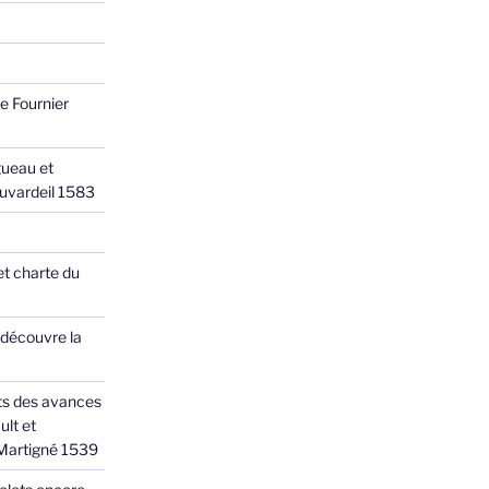
e Fournier
ueau et
Juvardeil 1583
et charte du
 découvre la
ts des avances
ult et
 Martigné 1539