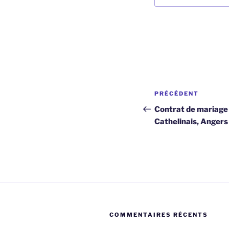
Navigation
Article
PRÉCÉDENT
de
précédent
Contrat de mariage 
Cathelinais, Anger
l’article
COMMENTAIRES RÉCENTS