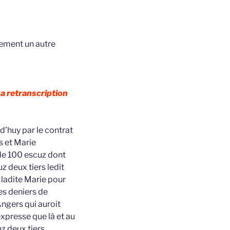
atement un autre
a retranscription
’huy par le contrat
s et Marie
 de 100 escuz dont
 deux tiers ledit
 ladite Marie pour
es deniers de
Angers qui auroit
xpresse que là et au
z deux tiers