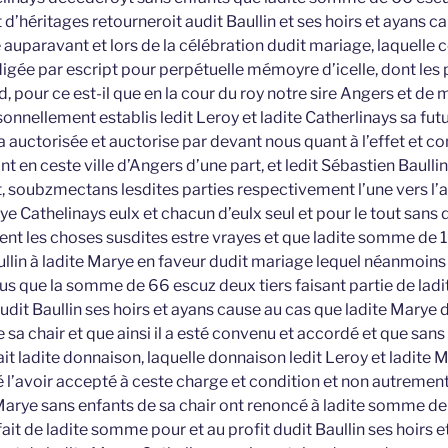
d’héritages retourneroit audit Baullin et ses hoirs et ayans ca
auparavant et lors de la célébration dudit mariage, laquelle 
digée par escript pour perpétuelle mémoyre d’icelle, dont les 
 pour ce est-il que en la cour du roy notre sire Angers et de
onnellement establis ledit Leroy et ladite Catherlinays sa fut
 a auctorisée et auctorise par devant nous quant à l’effet et c
 en ceste ville d’Angers d’une part, et ledit Sébastien Baull
t, soubzmectans lesdites parties respectivement l’une vers l
ye Cathelinays eulx et chacun d’eulx seul et pour le tout sans
ent les choses susdites estre vrayes et que ladite somme de 
llin à ladite Marye en faveur dudit mariage lequel néanmoins n’
sus que la somme de 66 escuz deux tiers faisant partie de la
udit Baullin ses hoirs et ayans cause au cas que ladite Marye
sa chair et que ainsi il a esté convenu et accordé et que sans
fait ladite donnaison, laquelle donnaison ledit Leroy et ladite 
 l’avoir accepté à ceste charge et condition et non autrement
Marye sans enfants de sa chair ont renoncé à ladite somme de
fait de ladite somme pour et au profit dudit Baullin ses hoirs e