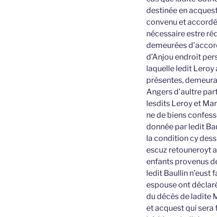
destinée en acquest 
convenu et accordé 
nécessaire estre ré
demeurées d’accord,
d’Anjou endroit pers
laquelle ledit Leroy
présentes, demeurant
Angers d’aultre par
lesdits Leroy et Mar
ne de biens confess
donnée par ledit Bau
la condition cy des
escuz retouneroyt a
enfants provenus de 
ledit Baullin n’eust 
espouse ont déclaré
du décès de ladite 
et acquest qui sera 