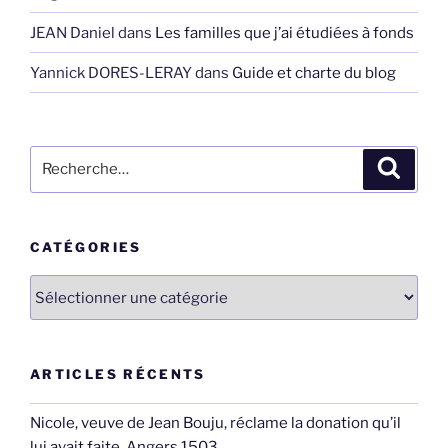
JEAN Daniel
dans
Les familles que j’ai étudiées à fonds
Yannick DORES-LERAY
dans
Guide et charte du blog
Recherche
Recher
pour
:
CATÉGORIES
Catégories
ARTICLES RÉCENTS
Nicole, veuve de Jean Bouju, réclame la donation qu’il
lui avait faite, Angers 1503