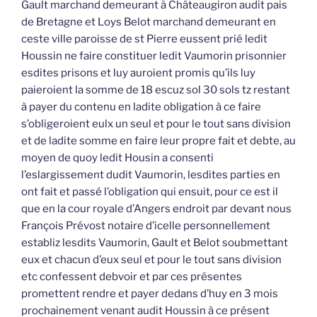
Gault marchand demeurant à Châteaugiron audit pais
de Bretagne et Loys Belot marchand demeurant en
ceste ville paroisse de st Pierre eussent prié ledit
Houssin ne faire constituer ledit Vaumorin prisonnier
esdites prisons et luy auroient promis qu’ils luy
paieroient la somme de 18 escuz sol 30 sols tz restant
à payer du contenu en ladite obligation à ce faire
s’obligeroient eulx un seul et pour le tout sans division
et de ladite somme en faire leur propre fait et debte, au
moyen de quoy ledit Housin a consenti
l’eslargissement dudit Vaumorin, lesdites parties en
ont fait et passé l’obligation qui ensuit, pour ce est il
que en la cour royale d’Angers endroit par devant nous
François Prévost notaire d’icelle personnellement
establiz lesdits Vaumorin, Gault et Belot soubmettant
eux et chacun d’eux seul et pour le tout sans division
etc confessent debvoir et par ces présentes
promettent rendre et payer dedans d’huy en 3 mois
prochainement venant audit Houssin à ce présent