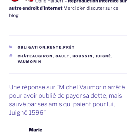
Odile Halbert –
Reproduction interdite sur
autre endroit d’Internet
Merci d’en discuter sur ce
blog
CATÉGORIES
OBLIGATION,RENTE,PRÊT
ÉTIQUETTES
CHÂTEAUGIRON
,
GAULT
,
HOUSSIN
,
JUIGNÉ
,
VAUMORIN
Une réponse sur “Michel Vaumorin arrêté
pour avoir oublié de payer sa dette, mais
sauvé par ses amis qui paient pour lui,
Juigné 1596”
Marie