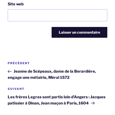
Site web
Navigation
Article
PRÉCÉDENT
de
précédent
Jeanne de Scépeaux, dame de la Berardière,
l’article
engage une métairie, Méral 1572
Article
SUIVANT
suivant
Les frères Legras sont partis loin d’Angers : Jacques
patissier à Dinan, Jean maçon à Paris, 1604