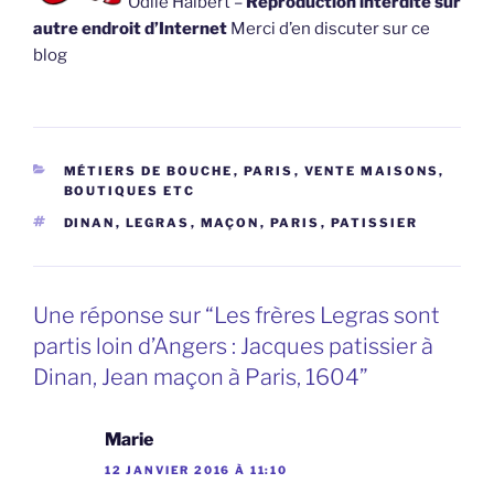
Odile Halbert –
Reproduction interdite sur
autre endroit d’Internet
Merci d’en discuter sur ce
blog
CATÉGORIES
MÉTIERS DE BOUCHE
,
PARIS
,
VENTE MAISONS,
BOUTIQUES ETC
ÉTIQUETTES
DINAN
,
LEGRAS
,
MAÇON
,
PARIS
,
PATISSIER
Une réponse sur “Les frères Legras sont
partis loin d’Angers : Jacques patissier à
Dinan, Jean maçon à Paris, 1604”
Marie
12 JANVIER 2016 À 11:10