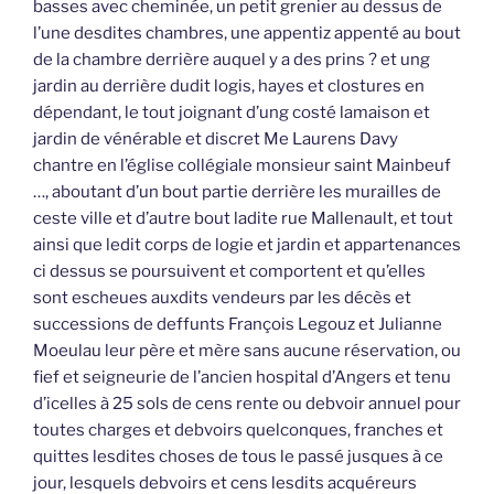
basses avec cheminée, un petit grenier au dessus de
l’une desdites chambres, une appentiz appenté au bout
de la chambre derrière auquel y a des prins ? et ung
jardin au derrière dudit logis, hayes et clostures en
dépendant, le tout joignant d’ung costé lamaison et
jardin de vénérable et discret Me Laurens Davy
chantre en l’église collégiale monsieur saint Mainbeuf
…, aboutant d’un bout partie derrière les murailles de
ceste ville et d’autre bout ladite rue Mallenault, et tout
ainsi que ledit corps de logie et jardin et appartenances
ci dessus se poursuivent et comportent et qu’elles
sont escheues auxdits vendeurs par les décès et
successions de deffunts François Legouz et Julianne
Moeulau leur père et mère sans aucune réservation, ou
fief et seigneurie de l’ancien hospital d’Angers et tenu
d’icelles à 25 sols de cens rente ou debvoir annuel pour
toutes charges et debvoirs quelconques, franches et
quittes lesdites choses de tous le passé jusques à ce
jour, lesquels debvoirs et cens lesdits acquéreurs