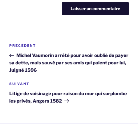
Navigation
Article
PRÉCÉDENT
de
précédent
Michel Vaumorin arrêté pour avoir oublié de payer
l’article
sa dette, mais sauvé par ses amis qui paient pour lui,
Juigné 1596
Article
SUIVANT
suivant
Litige de voisinage pour raison du mur qui surplombe
les privés, Angers 1582