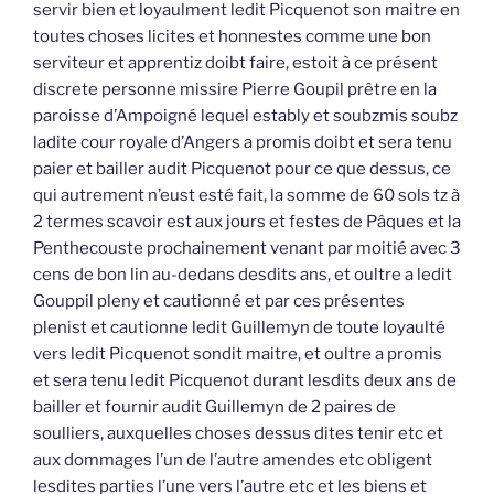
servir bien et loyaulment ledit Picquenot son maitre en
toutes choses licites et honnestes comme une bon
serviteur et apprentiz doibt faire, estoit à ce présent
discrete personne missire Pierre Goupil prêtre en la
paroisse d’Ampoigné lequel estably et soubzmis soubz
ladite cour royale d’Angers a promis doibt et sera tenu
paier et bailler audit Picquenot pour ce que dessus, ce
qui autrement n’eust esté fait, la somme de 60 sols tz à
2 termes scavoir est aux jours et festes de Pâques et la
Penthecouste prochainement venant par moitié avec 3
cens de bon lin au-dedans desdits ans, et oultre a ledit
Gouppil pleny et cautionné et par ces présentes
plenist et cautionne ledit Guillemyn de toute loyaulté
vers ledit Picquenot sondit maitre, et oultre a promis
et sera tenu ledit Picquenot durant lesdits deux ans de
bailler et fournir audit Guillemyn de 2 paires de
soulliers, auxquelles choses dessus dites tenir etc et
aux dommages l’un de l’autre amendes etc obligent
lesdites parties l’une vers l’autre etc et les biens et