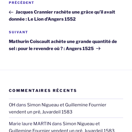
Article
PRÉCÉDENT
de
précédent
Jacques Crannier rachète une grâce qu’il avait
l’article
donnée : Le Lion d’Angers 1552
Article
SUIVANT
suivant
Mathurin Coiscault achète une grande quantité de
sel : pour le revendre où ? : Angers 1525
COMMENTAIRES RÉCENTS
OH
dans
Simon Nigueau et Guillemine Fournier
vendent un pré, Juvardeil 1583
Marie laure MARTIN
dans
Simon Nigueau et
Guillemine Fournier vendent un pré, Juvardeil 1583