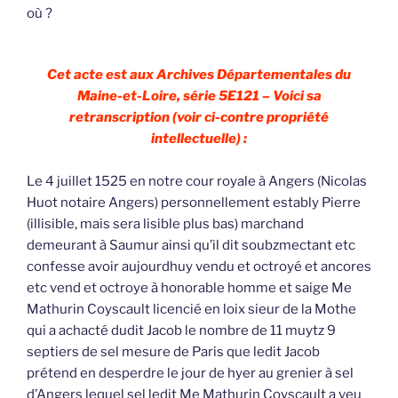
où ?
Cet acte est aux Archives Départementales du
Maine-et-Loire, série 5E121 – Voici sa
retranscription (voir ci-contre propriété
intellectuelle) :
Le 4 juillet 1525 en notre cour royale à Angers (Nicolas
Huot notaire Angers) personnellement estably Pierre
(illisible, mais sera lisible plus bas) marchand
demeurant à Saumur ainsi qu’il dit soubzmectant etc
confesse avoir aujourdhuy vendu et octroyé et ancores
etc vend et octroye à honorable homme et saige Me
Mathurin Coyscault licencié en loix sieur de la Mothe
qui a achacté dudit Jacob le nombre de 11 muytz 9
septiers de sel mesure de Paris que ledit Jacob
prétend en desperdre le jour de hyer au grenier à sel
d’Angers lequel sel ledit Me Mathurin Coyscault a veu