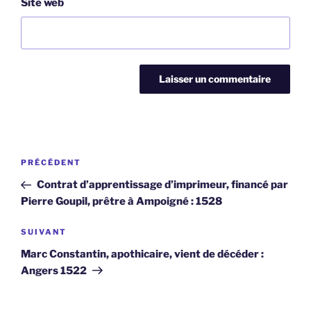
Site web
Navigation
Article
PRÉCÉDENT
de
précédent
Contrat d’apprentissage d’imprimeur, financé par
l’article
Pierre Goupil, prêtre à Ampoigné : 1528
Article
SUIVANT
suivant
Marc Constantin, apothicaire, vient de décéder :
Angers 1522