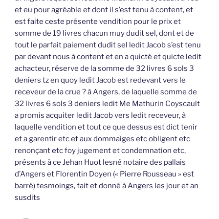
et eu pour agréable et dont il s’est tenu à content, et
est faite ceste présente vendition pour le prix et
somme de 19 livres chacun muy dudit sel, dont et de
tout le parfait paiement dudit sel ledit Jacob s’est tenu
par devant nous à content et en a quicté et quicte ledit
achacteur, réserve de la somme de 32 livres 6 sols 3
deniers tz en quoy ledit Jacob est redevant vers le
receveur de la crue ? à Angers, de laquelle somme de
32 livres 6 sols 3 deniers ledit Me Mathurin Coyscault
a promis acquiter ledit Jacob vers ledit receveur, à
laquelle vendition et tout ce que dessus est dict tenir
et a garentir etc et aux dommaiges etc obligent etc
renonçant etc foy jugement et condemnation etc,
présents à ce Jehan Huot lesné notaire des pallais
d’Angers et Florentin Doyen (« Pierre Rousseau » est
barré) tesmoings, fait et donné à Angers les jour et an
susdits