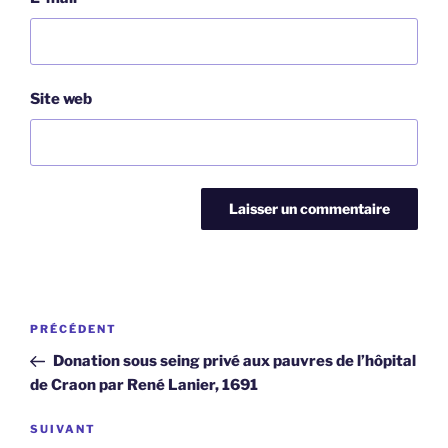
Site web
Navigation
Article
PRÉCÉDENT
de
précédent
Donation sous seing privé aux pauvres de l’hôpital
l’article
de Craon par René Lanier, 1691
Article
SUIVANT