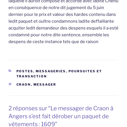
laquelle il auroit composé et accordé avec ladite Chenu
en conséquence de notre dit jugement du 5 juin
dernier pour le prix et valeur des hardes contenu dans
ledit paquet et oultre condamnons ladite deffaillante
acquiter ledit demandeur des despens esquels il a esté
condamné pour notre dite sentence, ensemble les
despens de ceste instance tels que de raison
CATÉGORIES
POSTES, MESSAGERIES
,
POURSUITES ET
TRANSACTION
ÉTIQUETTES
CRAON
,
MESSAGER
2 réponses sur “Le messager de Craon à
Angers s’est fait dérober un paquet de
vêtements : 1609”