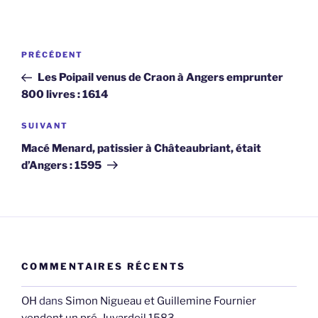
Navigation
Article
PRÉCÉDENT
de
précédent
Les Poipail venus de Craon à Angers emprunter
l’article
800 livres : 1614
Article
SUIVANT
suivant
Macé Menard, patissier à Châteaubriant, était
d’Angers : 1595
COMMENTAIRES RÉCENTS
OH
dans
Simon Nigueau et Guillemine Fournier
vendent un pré, Juvardeil 1583