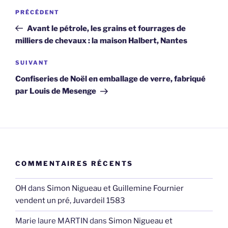
Navigation
Article
PRÉCÉDENT
de
précédent
Avant le pétrole, les grains et fourrages de
l’article
milliers de chevaux : la maison Halbert, Nantes
Article
SUIVANT
suivant
Confiseries de Noël en emballage de verre, fabriqué
par Louis de Mesenge
COMMENTAIRES RÉCENTS
OH
dans
Simon Nigueau et Guillemine Fournier
vendent un pré, Juvardeil 1583
Marie laure MARTIN
dans
Simon Nigueau et