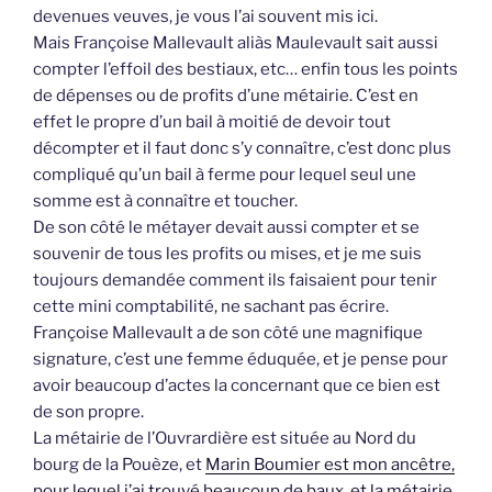
devenues veuves, je vous l’ai souvent mis ici.
Mais Françoise Mallevault aliàs Maulevault sait aussi
compter l’effoil des bestiaux, etc… enfin tous les points
de dépenses ou de profits d’une métairie. C’est en
effet le propre d’un bail à moitié de devoir tout
décompter et il faut donc s’y connaître, c’est donc plus
compliqué qu’un bail à ferme pour lequel seul une
somme est à connaître et toucher.
De son côté le métayer devait aussi compter et se
souvenir de tous les profits ou mises, et je me suis
toujours demandée comment ils faisaient pour tenir
cette mini comptabilité, ne sachant pas écrire.
Françoise Mallevault a de son côté une magnifique
signature, c’est une femme éduquée, et je pense pour
avoir beaucoup d’actes la concernant que ce bien est
de son propre.
La métairie de l’Ouvrardière est située au Nord du
bourg de la Pouèze, et
Marin Boumier est mon ancêtre,
pour lequel j’ai trouvé beaucoup de baux, et la métairie