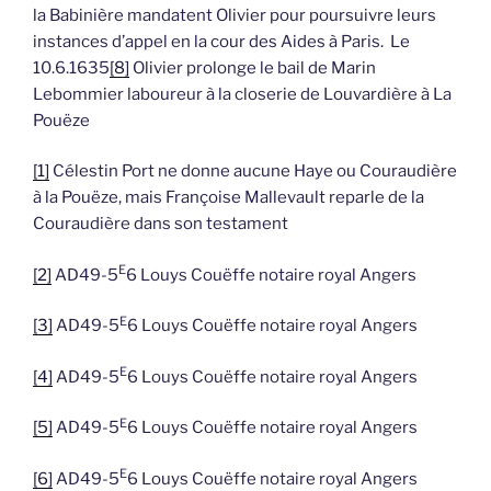
la Babinière mandatent Olivier pour poursuivre leurs
instances d’appel en la cour des Aides à Paris. Le
10.6.1635
[8]
Olivier prolonge le bail de Marin
Lebommier laboureur à la closerie de Louvardière à La
Pouëze
[1]
Célestin Port ne donne aucune Haye ou Couraudière
à la Pouëze, mais Françoise Mallevault reparle de la
Couraudière dans son testament
E
[2]
AD49-5
6 Louys Couëffe notaire royal Angers
E
[3]
AD49-5
6 Louys Couëffe notaire royal Angers
E
[4]
AD49-5
6 Louys Couëffe notaire royal Angers
E
[5]
AD49-5
6 Louys Couëffe notaire royal Angers
E
[6]
AD49-5
6 Louys Couëffe notaire royal Angers