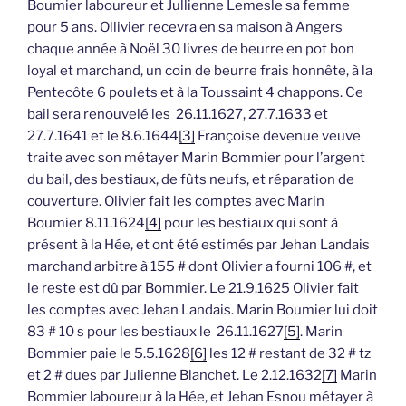
Boumier laboureur et Jullienne Lemesle sa femme
pour 5 ans. Ollivier recevra en sa maison à Angers
chaque année à Noël 30 livres de beurre en pot bon
loyal et marchand, un coin de beurre frais honnête, à la
Pentecôte 6 poulets et à la Toussaint 4 chappons. Ce
bail sera renouvelé les 26.11.1627, 27.7.1633 et
27.7.1641 et le 8.6.1644
[3]
Françoise devenue veuve
traite avec son métayer Marin Bommier pour l’argent
du bail, des bestiaux, de fûts neufs, et réparation de
couverture. Olivier fait les comptes avec Marin
Boumier 8.11.1624
[4]
pour les bestiaux qui sont à
présent à la Hée, et ont été estimés par Jehan Landais
marchand arbitre à 155 # dont Olivier a fourni 106 #, et
le reste est dû par Bommier. Le 21.9.1625 Olivier fait
les comptes avec Jehan Landais. Marin Boumier lui doit
83 # 10 s pour les bestiaux le
26.11.1627
[5]
. Marin
Bommier paie le 5.5.1628
[6]
les 12 # restant de 32 # tz
et 2 # dues par Julienne Blanchet. Le 2.12.1632
[7]
Marin
Bommier laboureur à la Hée, et Jehan Esnou métayer à