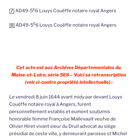
E
[7]
AD49-5
6 Louys Couëffe notaire royal Angers
E
[8]
AD49-5
6 Louys Couëffe notaire royal Angers
Cet acte est aux Archives Départementales du
Maine-et-Loire, série 5E6 – Voici sa retranscription
(voir ci-contre propriété intellectuelle) :
Le vendredi 8 juin 1644 avant midy par devant Louys
Couëffe notaire royal à Angers, furent
personnellement establis et eument soubzmis
honorable femme Françoise Mallevault veufve de
Olivier Hiret vivant sieur du Druil advocat au siège
présidial de ceste ville, y demeurant paroisse st Michel