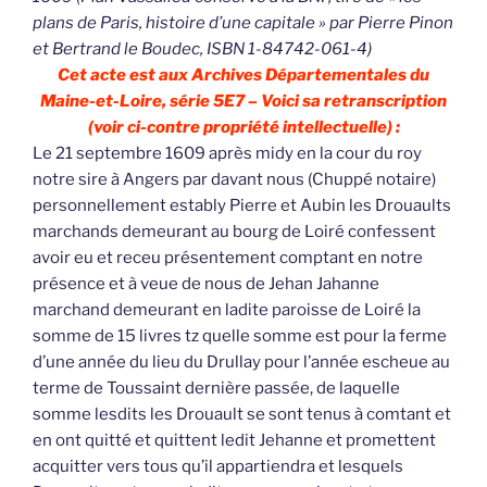
plans de Paris, histoire d’une capitale » par Pierre Pinon
et Bertrand le Boudec, ISBN 1-84742-061-4)
Cet acte est aux Archives Départementales du
Maine-et-Loire, série 5E7 – Voici sa retranscription
(voir ci-contre propriété intellectuelle) :
Le 21 septembre 1609 après midy en la cour du roy
notre sire à Angers par davant nous (Chuppé notaire)
personnellement estably Pierre et Aubin les Drouaults
marchands demeurant au bourg de Loiré confessent
avoir eu et receu présentement comptant en notre
présence et à veue de nous de Jehan Jahanne
marchand demeurant en ladite paroisse de Loiré la
somme de 15 livres tz quelle somme est pour la ferme
d’une année du lieu du Drullay pour l’année escheue au
terme de Toussaint dernière passée, de laquelle
somme lesdits les Drouault se sont tenus à comtant et
en ont quitté et quittent ledit Jehanne et promettent
acquitter vers tous qu’il appartiendra et lesquels