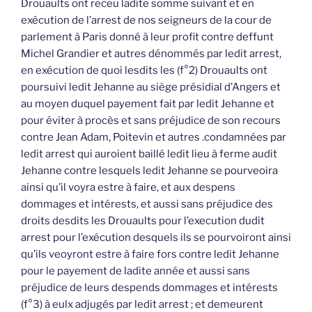
Drouaults ont receu ladite somme suivant et en
exécution de l’arrest de nos seigneurs de la cour de
parlement à Paris donné à leur profit contre deffunt
Michel Grandier et autres dénommés par ledit arrest,
en exécution de quoi lesdits les (f°2) Drouaults ont
poursuivi ledit Jehanne au siège présidial d’Angers et
au moyen duquel payement fait par ledit Jehanne et
pour éviter à procès et sans préjudice de son recours
contre Jean Adam, Poitevin et autres .condamnées par
ledit arrest qui auroient baillé ledit lieu à ferme audit
Jehanne contre lesquels ledit Jehanne se pourveoira
ainsi qu’il voyra estre à faire, et aux despens
dommages et intérests, et aussi sans préjudice des
droits desdits les Drouaults pour l’execution dudit
arrest pour l’exécution desquels ils se pourvoiront ainsi
qu’ils veoyront estre à faire fors contre ledit Jehanne
pour le payement de ladite année et aussi sans
préjudice de leurs despends dommages et intérests
(f°3) à eulx adjugés par ledit arrest ; et demeurent