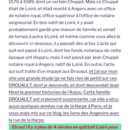
1576 à 1589, dont un certain Chuppé. Mais ce Chuppé
était de Loiré, et était monté à Angers avec un office
de notaire royal, office supérieur à l’office de notaire
seigneurial. En bon natif de Loiré, il y avait
probablement gardé une maison de famille et venait
de temps à autre à Loiré, et même comme vous allez le
découvrir ci-dessous, il y passait des actes. L’acte qui
suit est passé à Loiré, dont les fonds notariaux de cette
époque ont disparu, mais il est passé par Jean Chuppé
notaire royal à Angers, natif de Loiré. En outre, l’acte
qui suit traite d’un impayé aux Drouaut,
et j’ai sur mon
site une grande étude (je ne fais rien de petit) sur ces
DROUAULT, dont je descends, et dont descendait Jean
Hiret le premier historien de l’Anjou.
Cette famille
DROUAULT est vraiement surprenante, car elle a vécu
aussi quelques années rue de la Harpe à Paris, et je
vous avais mis sur ce blog, les liens des Angevins avec
la rue de la Harpe.
Eh oui ! il y a plus de 4 siècles on quittait Loiré pour