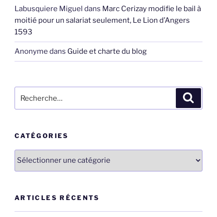
Labusquiere Miguel
dans
Marc Cerizay modifie le bail à
moitié pour un salariat seulement, Le Lion d’Angers
1593
Anonyme
dans
Guide et charte du blog
Recherche
Recher
pour
:
CATÉGORIES
Catégories
ARTICLES RÉCENTS