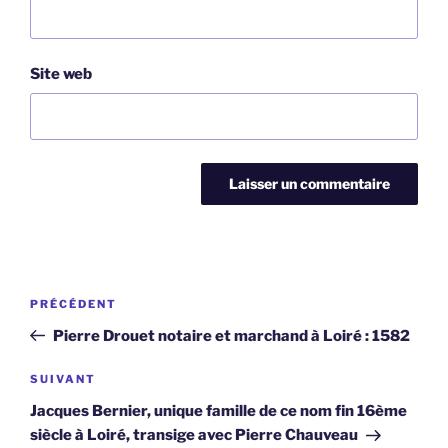
Site web
Navigation
Article
PRÉCÉDENT
de
précédent
Pierre Drouet notaire et marchand à Loiré : 1582
l’article
Article
SUIVANT
suivant
Jacques Bernier, unique famille de ce nom fin 16ème
siècle à Loiré, transige avec Pierre Chauveau