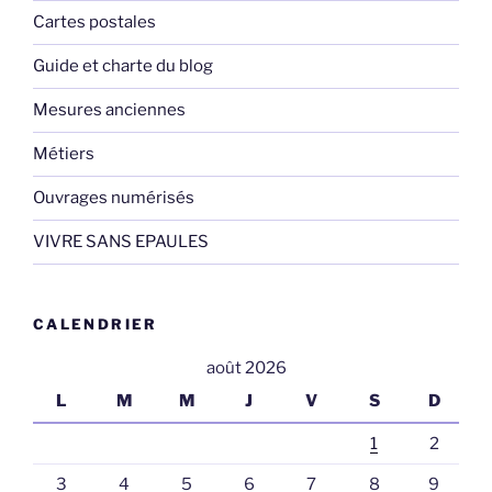
Cartes postales
Guide et charte du blog
Mesures anciennes
Métiers
Ouvrages numérisés
VIVRE SANS EPAULES
CALENDRIER
août 2026
L
M
M
J
V
S
D
1
2
3
4
5
6
7
8
9