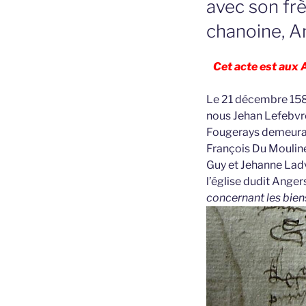
avec son fr
chanoine, A
Cet acte est aux 
Le 21 décembre 1580
nous Jehan Lefebvr
Fougerays demeuran
François Du Moulinet
Guy et Jehanne Lad
l’église dudit Anger
concernant les bien