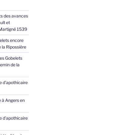
ts des avances
ult et
 Martigné 1539
elets encore
 la Ripossière
des Gobelets
emin de la
 d’apothicaire
e à Angers en
 d’apothicaire