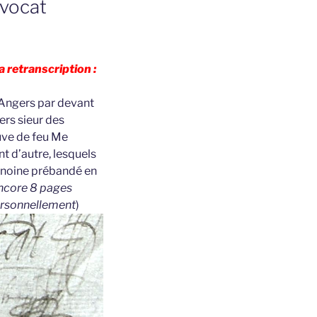
dvocat
 retranscription :
’Angers par devant
rs sieur des
uve de feu Me
t d’autre, lesquels
anoine prébandé en
ncore 8 pages
personnellement
)