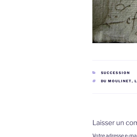
CATÉGORIES
SUCCESSION
ÉTIQUETTES
DU MOULINET
,
Laisser un co
Votre adresse e-mai