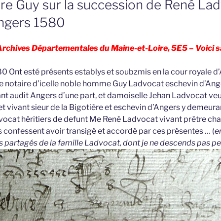
ère Guy sur la succession de René La
ngers 1580
Archives Départementales du Maine-et-Loire, 5E5 – Voici sa
 Ont esté présents establys et soubzmis en la cour royale d
e notaire d’icelle noble homme Guy Ladvocat eschevin d’Ange
t audit Angers d’une part, et damoiselle Jehan Ladvocat ve
 vivant sieur de la Bigotière et eschevin d’Angers y demeuran
vocat héritiers de defunt Me René Ladvocat vivant prêtre ch
s confessent avoir transigé et accordé par ces présentes … (
e
s partagés de la famille Ladvocat, dont je ne descends pas 