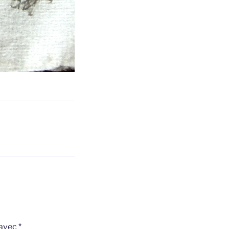
 avec
*