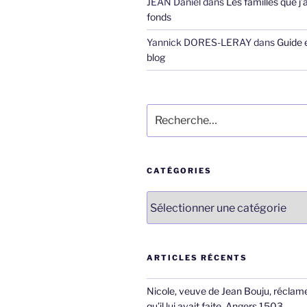
JEAN Daniel
dans
Les familles que j’
fonds
Yannick DORES-LERAY
dans
Guide 
blog
Recherche
pour
:
CATÉGORIES
Catégories
ARTICLES RÉCENTS
Nicole, veuve de Jean Bouju, réclame
qu’il lui avait faite, Angers 1503