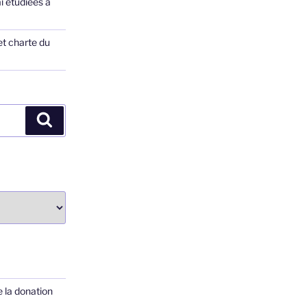
ai étudiées à
et charte du
Recherche
 la donation