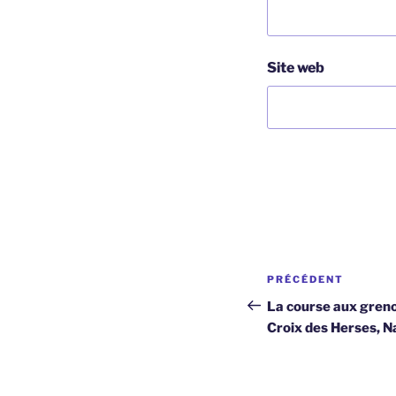
Site web
Navigation
Article
PRÉCÉDENT
de
précédent
La course aux grenou
Croix des Herses, N
l’article