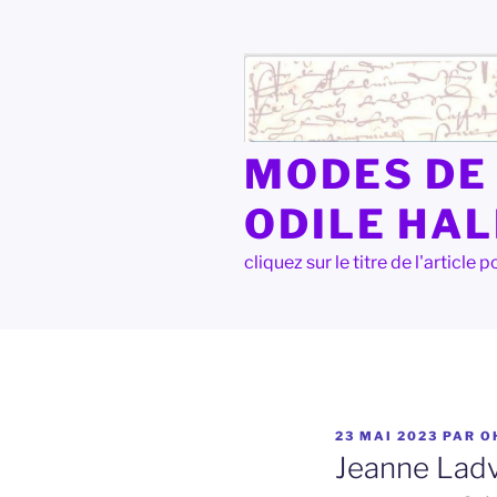
Aller
au
contenu
principal
MODES DE 
ODILE HA
cliquez sur le titre de l'articl
PUBLIÉ
23 MAI 2023
PAR
O
LE
Jeanne Ladv