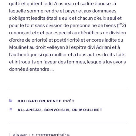
quité et quitent ledit Alasneau et sadite épouse : à
laquelle somme rendre et payer et aux dommages
s’obligent lesdits établis eulx et chacun d’eulx seul et
pour le tout sans division de personne ne de biens (f°2)
renonçant etc et par especial aux bénéfices de division
d’ordre de priorité et postériorité et encores ladite du
Moulinet au droit velleyen à l’espitre divi Adriani et à
l’authentique si qua mullier et à tous autres droits faits
et introduits en faveur des femmes, lesquels luy avons
donnés à entendre …
CATÉGORIES
OBLIGATION,RENTE,PRÊT
ÉTIQUETTES
ALLANEAU
,
BONVOISIN
,
DU MOULINET
Laisser un commentaire