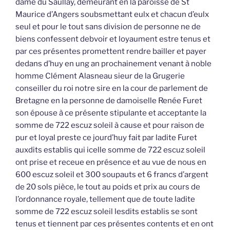
dame du Saullay, demeurant en la paroisse de St
Maurice d’Angers soubsmettant eulx et chacun d’eulx
seul et pour le tout sans division de personne ne de
biens confessent debvoir et loyaument estre tenus et
par ces présentes promettent rendre bailler et payer
dedans d’huy en ung an prochainement venant à noble
homme Clément Alasneau sieur de la Grugerie
conseiller du roi notre sire en la cour de parlement de
Bretagne en la personne de damoiselle Renée Furet
son épouse à ce présente stipulante et acceptante la
somme de 722 escuz soleil à cause et pour raison de
pur et loyal preste ce jourd’huy fait par ladite Furet
auxdits establis qui icelle somme de 722 escuz soleil
ont prise et receue en présence et au vue de nous en
600 escuz soleil et 300 soupauts et 6 francs d’argent
de 20 sols pièce, le tout au poids et prix au cours de
l’ordonnance royale, tellement que de toute ladite
somme de 722 escuz soleil lesdits establis se sont
tenus et tiennent par ces présentes contents et en ont