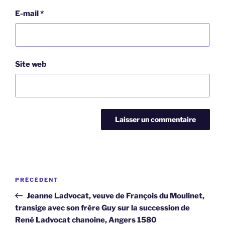
E-mail
*
Site web
Navigation
Article
PRÉCÉDENT
de
précédent
Jeanne Ladvocat, veuve de François du Moulinet,
l’article
transige avec son frère Guy sur la succession de
René Ladvocat chanoine, Angers 1580