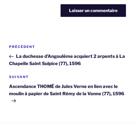
Navigation
Article
PRÉCÉDENT
de
précédent
La duchesse d’Angoulême acquiert 2 arpents à La
l’article
Chapelle Saint Sulpice (77), 1596
Article
SUIVANT
suivant
Ascendance THOMÉ de Jules Verne en lien avec le
moulin à papier de Saint Rémy de la Vanne (77), 1596