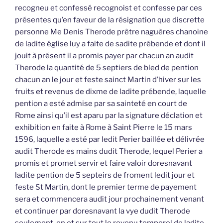
recogneu et confessé recognoist et confesse par ces
présentes qu’en faveur de la résignation que discrette
personne Me Denis Therode prêtre naguères chanoine
de ladite église luy a faite de sadite prébende et dont il
jouit à présent il a promis payer par chacun an audit
Therode la quantité de 5 septiers de bled de pention
chacun an le jour et feste sainct Martin d’hiver sur les
fruits et revenus de dixme de ladite prébende, laquelle
pention a esté admise par sa sainteté en court de
Rome ainsi qu’il est aparu par la signature déclation et
exhibition en faite à Rome à Saint Pierre le 15 mars
1596, laquelle a esté par ledit Perier baillée et délivrée
audit Therode es mains dudit Therode, lequel Perier a
promis et promet servir et faire valoir doresnavant
ladite pention de 5 septeirs de froment ledit jour et
feste St Martin, dont le premier terme de payement
sera et commencera audit jour prochainement venant
et continuer par doresnavant la vye dudit Therode
seulement, en et sur tout le revenu temporel de ladite