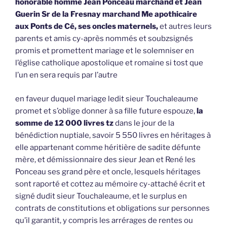
honorable homme Jean Ponceau marchand et Jean
Guerin Sr de la Fresnay marchand Me apothicaire
aux Ponts de Cé, ses oncles maternels,
et autres leurs
parents et amis cy-après nommés et soubzsignés
promis et promettent mariage et le solemniser en
l’église catholique apostolique et romaine si tost que
l’un en sera requis par l’autre
en faveur duquel mariage ledit sieur Touchaleaume
promet et s’oblige donner à sa fille future espouze,
la
somme de 12 000 livres tz
dans le jour de la
bénédiction nuptiale, savoir 5 550 livres en héritages à
elle appartenant comme héritière de sadite défunte
mère, et démissionnaire des sieur Jean et René les
Ponceau ses grand père et oncle, lesquels héritages
sont raporté et cottez au mémoire cy-attaché écrit et
signé dudit sieur Touchaleaume, et le surplus en
contrats de constitutions et obligations sur personnes
qu’il garantit, y compris les arrérages de rentes ou