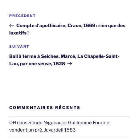
Navigation
Article
PRÉCÉDENT
de
précédent
Compte d’apothicaire, Craon, 1669 : rien que des
l’article
laxatifs !
Article
SUIVANT
suivant
Bail à ferme à Seiches, Marcé, La Chapelle-Saint-
Lau, par une veuve, 1528
COMMENTAIRES RÉCENTS
OH
dans
Simon Nigueau et Guillemine Fournier
vendent un pré, Juvardeil 1583