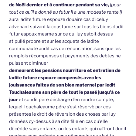
de Noël dernier et à continuer pendant sa vie,
(
pour
tout ce qu’il a donné au futur il a une modeste rente !)
aura ladite future espouze douaire cas d’iceluy
advenant suivant la coustume sur tous les biens dudit
futur espoux mesme sur ce qui luy estoit dessus
stipullé propre et sur les acquets de ladite
communauté audit cas de renonciation, sans que les
remplois récompenses et payements des debtes ne
puissent diminuer
demeurent les pensions nourriture et entretien de
ladite future espouze compensés avec les
jouissances faites de son bien maternel par ledit
Touchaleaume son père de tout le passé jusqu’à ce
jour
et sondit père déchargé d’en rendre compte,
lequel Touchaleaume père s’est réservé par ces
présentes le droit de réversion des choses par luy
données cy-dessus à sa dite fille en cas qu’elle
décèdde sans enfants, ou les enfants qui naîtront dudit
mariage sans enfants, sans néanmoins que ladite