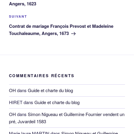
l’article
Angers, 1623
Article
SUIVANT
suivant
Contrat de mariage François Prevost et Madeleine
Touchaleaume, Angers, 1673
COMMENTAIRES RÉCENTS
OH
dans
Guide et charte du blog
HIRET
dans
Guide et charte du blog
OH
dans
Simon Nigueau et Guillemine Fournier vendent un
pré, Juvardeil 1583
Marie laure MARTIN
dans
Simon Nigueau et Guillemine