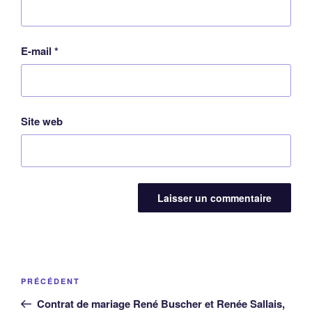
E-mail
*
Site web
Navigation
Article
PRÉCÉDENT
de
précédent
Contrat de mariage René Buscher et Renée Sallais,