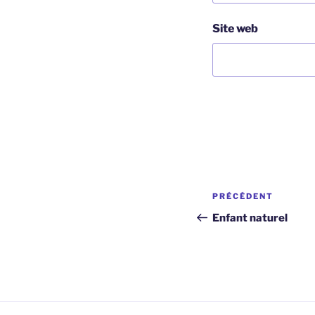
Site web
Navigation
Article
PRÉCÉDENT
de
précédent
Enfant naturel
l’article