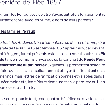
Ferrière-de-Flée, 1657
familles Perrault et à ce titre, j’avais autrefois longuement r
ourtant encore, avec, en prime, le nom de leurs parents :
 les familles Perrault
 extrait des Archives Départementales du Maine-et-Loire, série
rale de l’acte :
Le 15 septembre 1657 après midy, par devant
yal à Angers, furent présents establis et duement soubzmis
Pie
nds
tant en leur noms privez que se faisant fort de
Renée Perra
eslet femme dudit Pierre
auxquelles ils promettent solidaire
 faire avec eux aussi solidairement obliger à l’effet et entie
nir en nos mais lettres de ratification bonnes et valables dans 
 néanmoins etc, ledit Pierre demeurant en la paroisse du Lion
paroisse de la Trinité,
x seul et pour le tout, renonçant au bénéfice de division disc
délaissé et transporté et par ces présentes vendent quittent