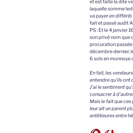
et est faite la dite
laquelle somme ledi
va payer en différé
)
fait et passé audit 
PS : Et le 4 janvier
son privé nom que c
procuration passée 
décembre dernier, l
6 sols en monnoye 
En fait, les vendeur
entendre qu’ils ont
J’ai le sentiment qu’
consacrer à d’autres
Mais le fait que ces
leur ait un parent p
antétieures entre hét