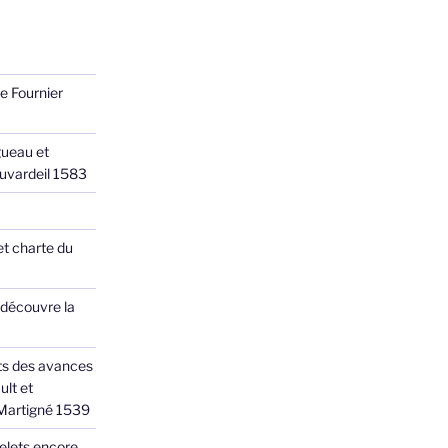
e Fournier
ueau et
Juvardeil 1583
et charte du
 découvre la
ts des avances
ult et
 Martigné 1539
elets encore