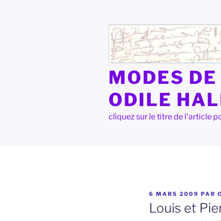
Aller
au
contenu
principal
MODES DE 
ODILE HA
cliquez sur le titre de l'articl
PUBLIÉ
6 MARS 2009
PAR
LE
Louis et Pie