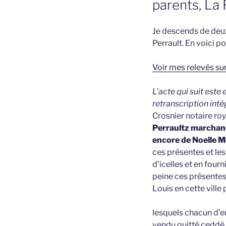
parents, La 
Je descends de deux 
Perrault. En voici p
Voir mes relevés sur
L’acte qui suit este
retranscription intég
Crosnier notaire ro
Perraultz marcha
encore de Noelle M
ces présentes et les
d’icelles et en four
peine ces présentes
Louis en cette ville 
lesquels chacun d’eu
vendu quitté ceddé 