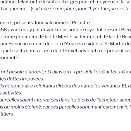
 vendition délais outre lesdites charges pour et moyennant la 
t acquereur … (
suit une demie page pour l’hypothèque des bie
Angers, présents Touchaleaume et Pillastre.
 1658 avant midy par devant nous notaire royal fut présent Pierr
omme procureur de ladite Meslet sa femme, et de ladite René
par Bonneau notaire du Lion d’Angers résidant à St Martin du
equel esdits noms a reçu dudit Foyet advocat à ce présent la
courante
s ont besoin d’argent, et l’allusion au présidial de Château-Go
 des dettes impayées.
ils ne sont pas exploitants directs des parcelles vendues. Et, q
 activités.
 parcelles soient intercalées dans les biens de l’acheteur, semb
lus ou moins éloigné, car ces parcelles sont manifestement le f
itiers.