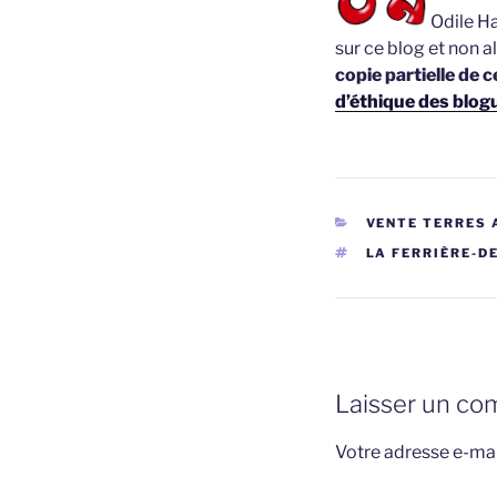
Odile Ha
sur ce blog et non a
copie partielle de c
d’éthique des blog
CATÉGORIES
VENTE TERRES 
ÉTIQUETTES
LA FERRIÈRE-D
Laisser un co
Votre adresse e-mai