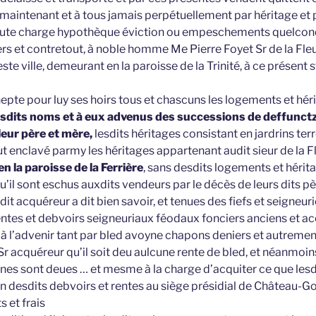
 maintenant et à tous jamais perpétuellement par héritage et
oute charge hypothèque éviction ou empeschements quelconq
ers et contretout, à noble homme Me Pierre Foyet Sr de la Fle
ste ville, demeurant en la paroisse de la Trinité, à ce présent s
hepte pour luy ses hoirs tous et chascuns les logements et hé
sdits noms et à eux advenus des successions de deffunctz
leur père et mère,
lesdits héritages consistant en jardrins ter
ut enclavé parmy les héritages appartenant audit sieur de la F
 en la paroisse de la Ferrière
, sans desdits logements et hérit
qu’il sont eschus auxdits vendeurs par le décès de leurs dits p
dit acquéreur a dit bien savoir, et tenues des fiefs et seigneuri
entes et debvoirs seigneuriaux féodaux fonciers anciens et 
a à l’advenir tant par bled avoyne chapons deniers et autremen
r acquéreur qu’il soit deu aulcune rente de bled, et néanmoins
cunes sont deues … et mesme à la charge d’acquiter ce que les
n desdits debvoirs et rentes au siège présidial de Château-Gon
s et frais