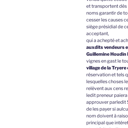
et transportent dès
noms garantir de t
cesser les causes c
siège présidial de ce
acceptant,
qui a achepté et ac
auxdits vendeurs e
Guillemine Houdin 
vignes en gast le to
village de la Tryere
réservation et tels 
lesquelles choses le
relèvent aux cens r
ledit preneur paier
approuver parledit S
de les payer si aul
nom doivent à raiso
principal que intéret