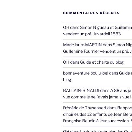
COMMENTAIRES RÉCENTS
OH
dans
Simon Nigueau et Guillemin
vendent un pré, Juvardeil 1583
Marie laure MARTIN
dans
Simon Nig
Guillemine Fournier vendent un pré, 
OH
dans
Guide et charte du blog
bonnaventure bouju joel
dans
Guide 
blog
BALLAIN-RINALDI
dans
A 88 ans je
vue comme je ne l’avais jamais vue !
Frédéric de Thysebaert
dans
Rappor
d’hoiries des 12 enfants de Jean Bera
Françoise Beudin à leur succession,
OH
dans
Le dernier meunier des Gob