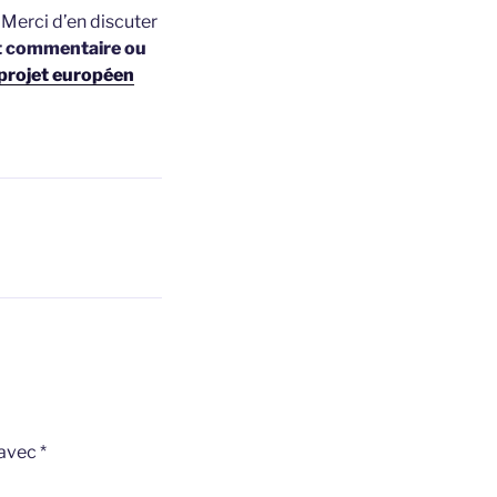
t
Merci d’en discuter
t commentaire ou
projet européen
 avec
*