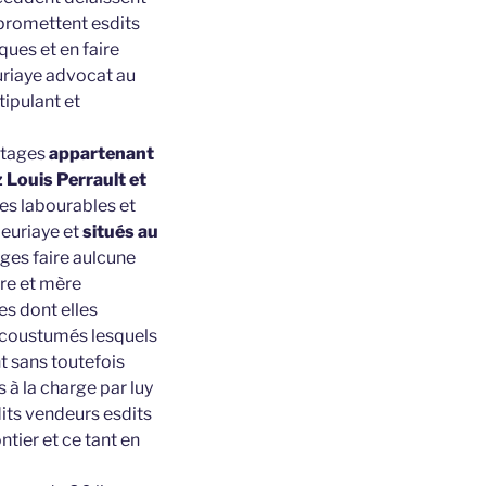
 promettent esdits
ues et en faire
uriaye advocat au
tipulant et
ritages
appartenant
 Louis Perrault et
res labourables et
leuriaye et
situés au
ages faire aulcune
ère et mère
es dont elles
accoustumés lesquels
t sans toutefois
 à la charge par luy
dits vendeurs esdits
tier et ce tant en