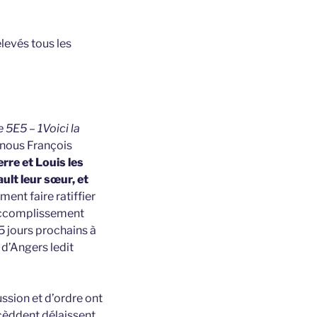
elevés tous les
 5E5 – 1Voici la
 nous François
rre et Louis les
ult leur sœur, et
ment faire ratiffier
r accomplissement
15 jours prochains à
 d’Angers ledit
ussion et d’ordre ont
 cèddent délaissent