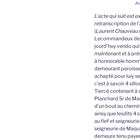
Ar
L’acte qui suit est 
retranscription de l
(
Laurent Chauveau n
Lecommandeux depeu
jourd’huy vendu qui
maintenant et à pré
à honnorable hom
demeurant paroisse d
achapté pour luiy se
c’est à savoir 4 sill
Tiercé contenant à 
Planchard Sr de Maqu
d’un bout au chemin 
ainsy que lesdits 4 
au fief et seigneuri
seigneurie de Maqui
demeure tenu payer à