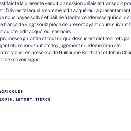
est faicte la présente vendition cession délais et transport p
ant 15 livres tz laquelle somme ledit acquéreur a présentement
e nous payée sollvé et baillée à ladite venderesse qui icelle
e francs de vingt soulz pièce de présent ayant cours suivant 
et quicte ledit acquéreur ses hoirs
 promesse garantie et tout ce que dessus est dict tenir etc gar
ent etc renonczant etc foy jugement condemnation etc
 notre tablier en présence de Guillaume Berthelot et Jehan Ch
ict ne scavoir signer
AGRICOLES
LOPIN
,
LETORT
,
TIERCÉ