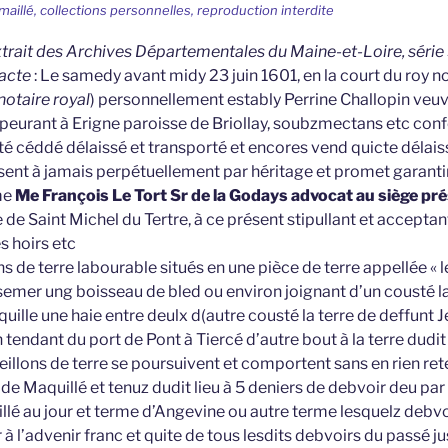
maillé, collections personnelles, reproduction interdite
extrait des Archives Départementales du Maine-et-Loire, série
’acte
: Le samedy avant midy 23 juin 1601, en la court du roy n
otaire royal
) personnellement estably Perrine Challopin veu
rant à Erigne paroisse de Briollay, soubzmectans etc confe
té céddé délaissé et transporté et encores vend quicte délais
sent à jamais perpétuellement par héritage et promet garanti
me
Me François Le Tort Sr de la Godays advocat au siège pré
e Saint Michel du Tertre, à ce présent stipullant et acceptan
s hoirs etc
ons de terre labourable situés en une pièce de terre appellée « 
semer ung boisseau de bled ou environ joignant d’un cousté la
ille une haie entre deulx d(autre cousté la terre de deffunt 
tendant du port de Pont à Tiercé d’autre bout à la terre dudit
seillons de terre se poursuivent et comportent sans en rien ret
e de Maquillé et tenuz dudit lieu à 5 deniers de debvoir deu par
llé au jour et terme d’Angevine ou autre terme lesquelz debvo
 l’advenir franc et quite de tous lesdits debvoirs du passé j