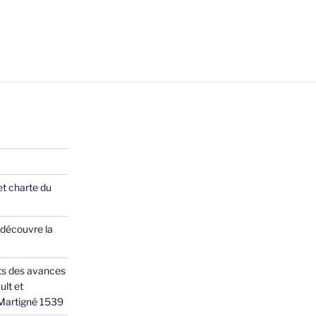
et charte du
 découvre la
ts des avances
ult et
 Martigné 1539