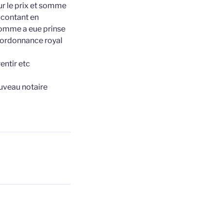
our le prix et somme
 contant en
 somme a eue prinse
l’ordonnance royal
entir etc
auveau notaire