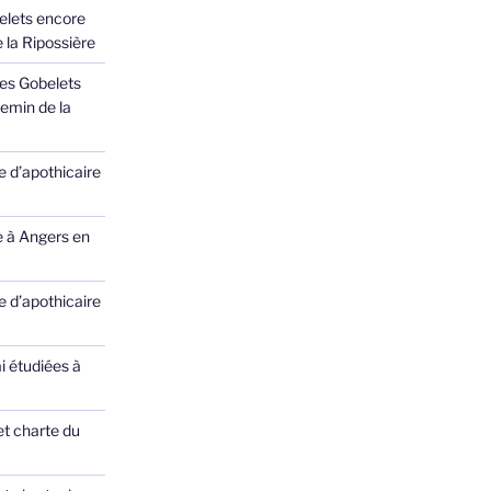
elets encore
 la Ripossière
des Gobelets
emin de la
 d’apothicaire
e à Angers en
 d’apothicaire
ai étudiées à
et charte du