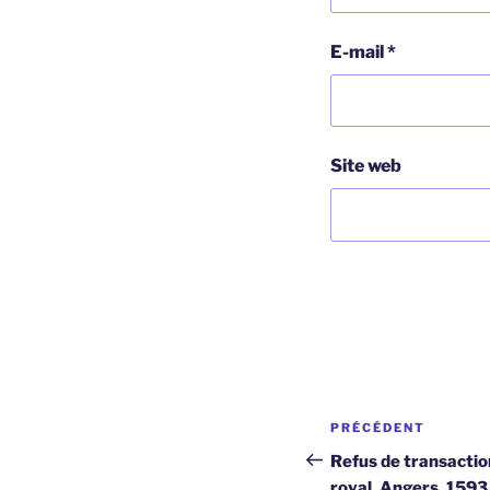
E-mail
*
Site web
Navigation
Article
PRÉCÉDENT
de
précédent
Refus de transaction
royal, Angers, 1593