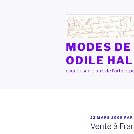
Aller
au
contenu
principal
MODES DE 
ODILE HA
cliquez sur le titre de l'articl
PUBLIÉ
22 MARS 2009
PA
LE
Vente à Fran