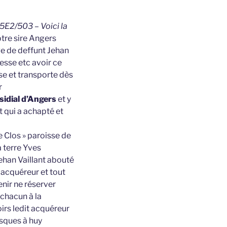
 5E2/503 – Voici la
otre sire Angers
ve de deffunt Jehan
sse etc avoir ce
se et transporte dès
r
sidial d’Angers
et y
t qui a achapté et
le Clos » paroisse de
 terre Yves
Jehan Vaillant abouté
 acquéreur et tout
enir ne réserver
 chacun à la
irs ledit acquéreur
usques à huy