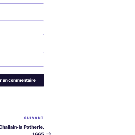
SUIVANT
Article
suivant
Challain-la Potherie,
1665