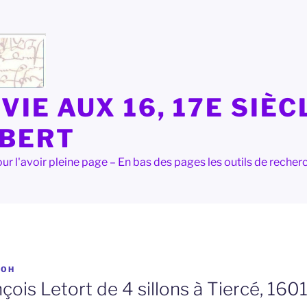
VIE AUX 16, 17E SIÈC
LBERT
e pour l'avoir pleine page – En bas des pages les outils de rec
R
OH
çois Letort de 4 sillons à Tiercé, 160