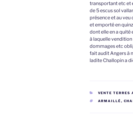
transportant etc et 
de 5 escus sol vall
présence et au veu d
et emporté en quinz
dont elle en a quité 
à laquelle vendition
dommages etc oblig
fait audit Angers à
ladite Challopin a d
CATÉGORIES
VENTE TERRES 
ÉTIQUETTES
ARMAILLÉ
,
CHA