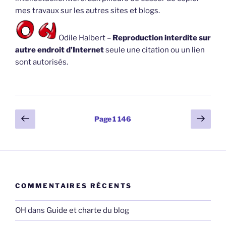
mes travaux sur les autres sites et blogs.
Odile Halbert –
Reproduction interdite sur
autre endroit d’Internet
seule une citation ou un lien
sont autorisés.
Pagination
Page
Page
Page
1 146
précédente
suiv
des
publications
COMMENTAIRES RÉCENTS
OH
dans
Guide et charte du blog