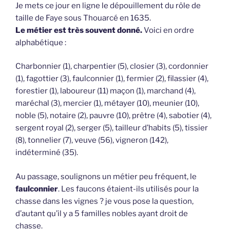
Je mets ce jour en ligne le dépouillement du rôle de
taille de Faye sous Thouarcé en 1635.
Le métier est très souvent donné.
Voici en ordre
alphabétique :
Charbonnier (1), charpentier (5), closier (3), cordonnier
(1), fagottier (3), faulconnier (1), fermier (2), filassier (4),
forestier (1), laboureur (11) maçon (1), marchand (4),
maréchal (3), mercier (1), métayer (10), meunier (10),
noble (5), notaire (2), pauvre (10), prêtre (4), sabotier (4),
sergent royal (2), serger (5), tailleur d’habits (5), tissier
(8), tonnelier (7), veuve (56), vigneron (142),
indéterminé (35).
Au passage, soulignons un métier peu fréquent, le
faulconnier
. Les faucons étaient-ils utilisés pour la
chasse dans les vignes ? je vous pose la question,
d’autant qu’il y a 5 familles nobles ayant droit de
chasse.