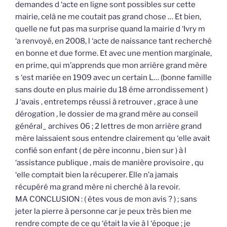
demandes d ‘acte en ligne sont possibles sur cette
mairie, celà ne me coutait pas grand chose … Et bien,
quelle ne fut pas ma surprise quand la mairie d ‘Ivry m
‘a renvoyé, en 2008, l ‘acte de naissance tant recherché
en bonne et due forme. Et avec une mention marginale,
en prime, qui m’apprends que mon arrière grand mère
s ‘est mariée en 1909 avec un certain L… (bonne famille
sans doute en plus mairie du 18 éme arrondissement )
J ‘avais , entretemps réussi à retrouver , grace à une
dérogation , le dossier de ma grand mère au conseil
général_ archives 06 ; 2 lettres de mon arrière grand
mère laissaient sous entendre clairement qu ‘elle avait
confié son enfant ( de père inconnu , bien sur ) à l
‘assistance publique , mais de manière provisoire , qu
‘elle comptait bien la récuperer. Elle n’a jamais
récupéré ma grand mère ni cherché à la revoir.
MA CONCLUSION : ( êtes vous de mon avis ? ) ; sans
jeter la pierre à personne car je peux très bien me
rendre compte de ce qu ‘était la vie à l ‘époque ; je