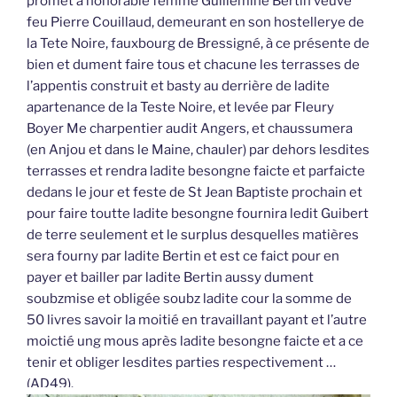
promet à honorable femme Guillemine Bertin veuve
feu Pierre Couillaud, demeurant en son hostellerye de
la Tete Noire, fauxbourg de Bressigné, à ce présente de
bien et dument faire tous et chacune les terrasses de
l’appentis construit et basty au derrière de ladite
apartenance de la Teste Noire, et levée par Fleury
Boyer Me charpentier audit Angers, et chaussumera
(en Anjou et dans le Maine, chauler) par dehors lesdites
terrasses et rendra ladite besongne faicte et parfaicte
dedans le jour et feste de St Jean Baptiste prochain et
pour faire toutte ladite besongne fournira ledit Guibert
de terre seulement et le surplus desquelles matières
sera fourny par ladite Bertin et est ce faict pour en
payer et bailler par ladite Bertin aussy dument
soubzmise et obligée soubz ladite cour la somme de
50 livres savoir la moitié en travaillant payant et l’autre
moictié ung mous après ladite besongne faicte et a ce
tenir et obliger lesdites parties respectivement …
(AD49).