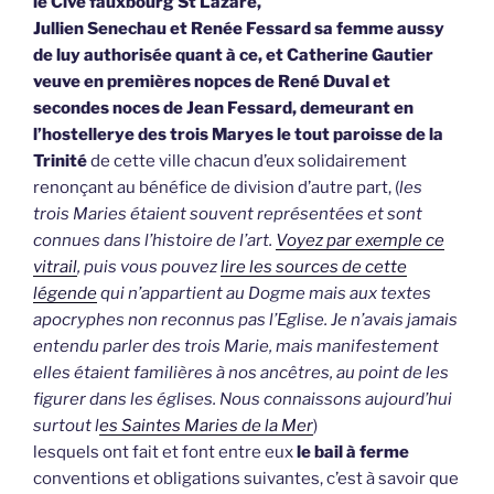
le Civé fauxbourg St Lazare,
Jullien Senechau et Renée Fessard sa femme aussy
de luy authorisée quant à ce, et Catherine Gautier
veuve en premières nopces de René Duval et
secondes noces de Jean Fessard, demeurant en
l’hostellerye des trois Maryes le tout paroisse de la
Trinité
de cette ville chacun d’eux solidairement
renonçant au bénéfice de division d’autre part, (
les
trois Maries étaient souvent représentées et sont
connues dans l’histoire de l’art.
Voyez par exemple ce
vitrail
, puis vous pouvez
lire les sources de cette
légende
qui n’appartient au Dogme mais aux textes
apocryphes non reconnus pas l’Eglise. Je n’avais jamais
entendu parler des trois Marie, mais manifestement
elles étaient familières à nos ancêtres, au point de les
figurer dans les églises. Nous connaissons aujourd’hui
surtout l
es Saintes Maries de la Mer
)
lesquels ont fait et font entre eux
le bail à ferme
conventions et obligations suivantes, c’est à savoir que