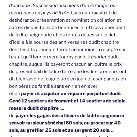
d’aubaine : Succession aux biens d’un Étranger qui
meurt dans un pays où il n’est pas naturalisé
) et de
deshérance, présentation et nomination collation et
autres dispositions de bénéfices et offices dépendant
de ladite seigneurie et les rentes deues sur le fief
d’icelle à la bourse des anniversaires dudit chapitre
dont lesdits preneurs feront néanmoins la recepte sur
l’estat qu’il leur en sera fourny par le trésorier dudit
chapitre, auquel ils payeront chacun an, oultre le prix
du présent bail de ladite terre que lesdits preneurs ont
dit bien savoir et cognoistre en jouir et user par eux en
bon pères de famille sans en rien enlever
et de
payer et acquiter au viquaire perpétuel dudit
Gené 12 septiers de froment et 14 septiers de seigle
mesure dudit chapitre
…,
de
payer les gages des officiers de ladite seigneurie
scavoir au sieur sénéchal 60 sols, au procureur 40
sols, au greffier 25 sols et au sergent 20 sols
, …