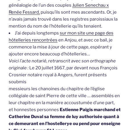
généalogie de l’un des couples
Julien Senechau x
Renée Fessard,
puisqu’ils sont mes ascendants. Or, je
n’avais jamais trouvé dans les registres paroissiaux la
mention du nom de l’hôtellerie qu’ils tenaient.
J’ai depuis longtemps
sur mon site une page des
hôtelleries rencontrées
en Anjou, et avec ce bail, je
commence la mise à jour de cette page, espérant y
ajouter encore beaucoup d’hôtelleries…
Voici l’acte notarié, retranscrit avec son orthographe
originale :
Le 20 juillet 1667, par devant nous François
Crosnier notaire royal à Angers, furent présents
soubmis
messieurs les chanoines du chapitre de l’église
collégiale de saint Pierre de cette ville … assemblés en
leur chapitre en la manière accoustumée d’une part,
et honnestes personnes
Estienne Paigis marchand et
Catherine Duval sa femme de luy authorisée quant à
ce demeurant en l’hostellerye ou pend pour enseigne