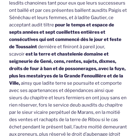
lesdits chanoines tant pour eux que leurs successeurs
ont baillé et par ces présentes baillent auxdits Paigis et
Sénéchau et leurs femmes, et à ladite Gautier, ce
acceptant audit tiltre
pour le temps et espace de
septs années et sept cueillettes entières et
consécutives qui ont commencé dès le jour et feste
de Toussaint
dernière et finiront à pareil jour,
scavoir
est la terre et chastelenie domaine et
seigneurie de Gené, cens, rentes, sujets, dixmes,
droits de four à ban et de possonerages, avec la fuye,
plus les mestairyes de la Grande Fenouillère et de la
Ville,
ainsy que ladite terre se poursuite et comporte
avec ses apartenances et dépendances ainsi que
sieurs du chapitre et leurs fermiers en ont jouy sans en
rien réserver, fors le service deub auxdits du chapitre
par le sieur vicaire perpétuel de Marans, en la moitié
des ventes et rachapts de la terre de Ribou si le cas
échet pendant le présent bail, l’autre moitié demeurant
aux preneurs, plus réservé le droit d’aubenage (
droit