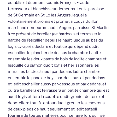
establis et duement soumis François Fraudet
terrasseur et blanchisseur demeurant en la paroisse
de St Germain en St Lo les Angers, lequel a
volontairement promis et promet à Louys Guillon
marchand demeurant audit Angers parroisse St Martin
à ce présent de bareller (
de bardeau
) et terrasser la
harche de l’escallier depuis le hault jusque au bas du
logis cy-après déclaré et tout ce qui dépend dudit
eschallier, le plancher de dessus la chambre haulte
ensemble les deux pants de bois de ladite chambre et
lesquille du pignon dudit logis et hérissonnera les
murailles faictes à neuf par dedans ladite chambre,
ensemble le pand de boys par-dessous et par dedans
et ledit eschallier aussy par-dessous et par dedans, et
oultre barellera et terrassera un petite chambre qui est
audit logis et fera la couette dudit grenier de terre et
depotellera tout à l’entour dudit grenier les chevrons
de deux pieds de hault seulement et ledit establi
fournira de toutes matières pour ce faire fors qu’il se