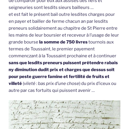
de comparoir pour eux aux assises des fiefs et
seigneuries sont lesdits sieurs bailleurs …
et est fait le présent bail outre lesdites charges pour
en payer et bailler de ferme chacun an par lesdits
preneurs solidairement au chapitre de St Pierre entre
les mains de leur boursier et receveur à l’usage de leur
grande bourse
la somme de 750 livres
tournois aux
termes de Toussaint, le premier payement
commenczant à la Toussaint prochaine et à continuer
sans que lesdits preneurs puissent prétendre rabais
ny diminution dudit prix et charges que dessus soit
pour peste guerre famine et fertilité de fruits et
villeté
(
vileté : bas prix d’une chose
) du prix d’iceux ou
autre par cas fortuits qui puissent avenir …