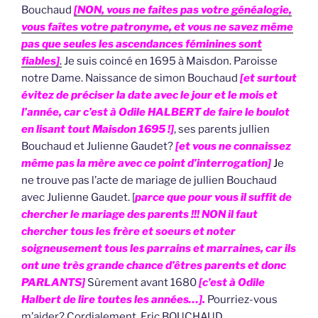
Bouchaud
[NON, vous ne faites pas votre généalogie,
vous faîtes votre patronyme, et vous ne savez même
pas que seules les ascendances féminines sont
fiables]
.
Je suis coincé en 1695 à Maisdon. Paroisse
notre Dame. Naissance de simon Bouchaud
[et surtout
évitez de préciser la date avec le jour et le mois et
l’année, car c’est à Odile HALBERT de faire le boulot
en lisant tout Maisdon 1695 !]
, ses parents jullien
Bouchaud et Julienne Gaudet?
[et vous ne connaissez
même pas la mère avec ce point d’interrogation]
J
e
ne trouve pas l’acte de mariage de jullien Bouchaud
avec Julienne Gaudet. [
parce que pour vous il suffit de
chercher le mariage des parents !!! NON il faut
chercher tous les frère et soeurs et noter
soigneusement tous les parrains et marraines, car ils
ont une très grande chance d’êtres parents et donc
PARLANTS]
Sûrement avant 1680
[c’est à Odile
Halbert de lire toutes les années…].
Pourriez-vous
m’aider? Cordialement. Eric BOUCHAUD