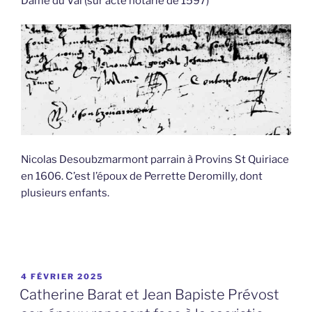
Dame du Val (sur acte notarié de 1597)
Nicolas Desoubzmarmont parrain à Provins St Quiriace
en 1606. C’est l’époux de Perrette Deromilly, dont
plusieurs enfants.
PUBLIÉ
4 FÉVRIER 2025
LE
Catherine Barat et Jean Bapiste Prévost