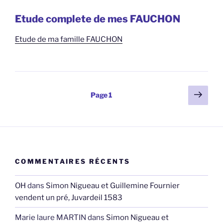
Etude complete de mes FAUCHON
Etude de ma famille FAUCHON
Pagination
Page
Page
1
suiv
des
publications
COMMENTAIRES RÉCENTS
OH
dans
Simon Nigueau et Guillemine Fournier
vendent un pré, Juvardeil 1583
Marie laure MARTIN
dans
Simon Nigueau et