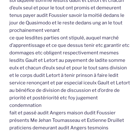
sol laquelle somme lesdits Gault et Letort et chacun
d’eulx seul et pour le tout ont promis et demeurent
tenus payer audit Foussier savoir la moitié dedans le
jour de Quasimodo et le reste dedans ung an le tout
prochainement venant
ce que lesdites parties ont stipulé, auquel marché
d’apprentissage et ce que dessus tenir etc garantir etc
dommages etc obligent respectivement mesmes
lesdits Gault et Letort au payement de ladite somme
eulx et chacun d’eulx seul et pour le tout sans division
et le corps dudit Letort à tenir prinson à faire ledit
service renonçant et par especial iceulx Gault et Letort
au bénéfice de division de discussion et d’ordre de
priorité et postériorité etc foy jugement
condemnation
fait et passé audit Angers maison dudit Foussier
présents Me Jehan Toumasseau et Estienne Druillet
praticiens demeurant audit Angers tesmoins