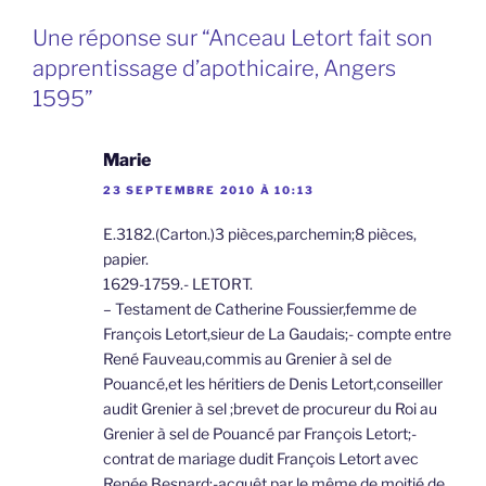
Une réponse sur “Anceau Letort fait son
apprentissage d’apothicaire, Angers
1595”
Marie
23 SEPTEMBRE 2010 À 10:13
E.3182.(Carton.)3 pièces,parchemin;8 pièces,
papier.
1629-1759.- LETORT.
– Testament de Catherine Foussier,femme de
François Letort,sieur de La Gaudais;- compte entre
René Fauveau,commis au Grenier à sel de
Pouancé,et les héritiers de Denis Letort,conseiller
audit Grenier à sel ;brevet de procureur du Roi au
Grenier à sel de Pouancé par François Letort;-
contrat de mariage dudit François Letort avec
Renée Besnard;-acquêt par le même de moitié de