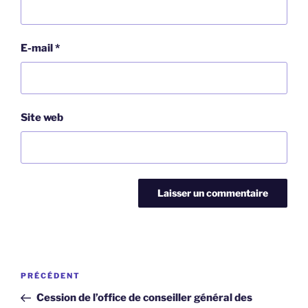
E-mail
*
Site web
Navigation
Article
PRÉCÉDENT
de
précédent
Cession de l’office de conseiller général des
l’article