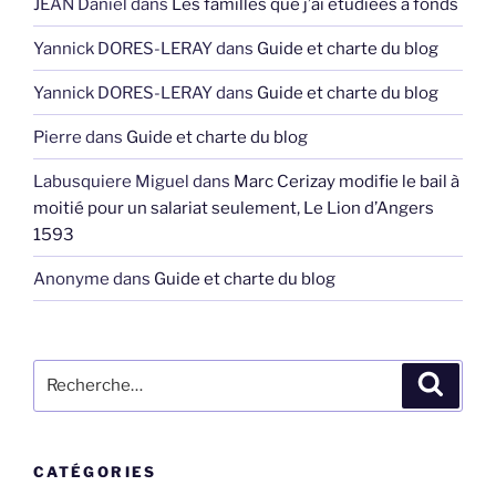
JEAN Daniel
dans
Les familles que j’ai étudiées à fonds
Yannick DORES-LERAY
dans
Guide et charte du blog
Yannick DORES-LERAY
dans
Guide et charte du blog
Pierre
dans
Guide et charte du blog
Labusquiere Miguel
dans
Marc Cerizay modifie le bail à
moitié pour un salariat seulement, Le Lion d’Angers
1593
Anonyme
dans
Guide et charte du blog
Recherche
Recher
pour
:
CATÉGORIES