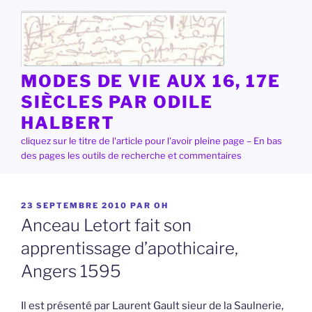
Aller
au
contenu
principal
MODES DE VIE AUX 16, 17E
SIÈCLES PAR ODILE
HALBERT
cliquez sur le titre de l'article pour l'avoir pleine page – En bas
des pages les outils de recherche et commentaires
PUBLIÉ
23 SEPTEMBRE 2010
PAR
OH
LE
Anceau Letort fait son
apprentissage d’apothicaire,
Angers 1595
Il est présenté par Laurent Gault sieur de la Saulnerie,