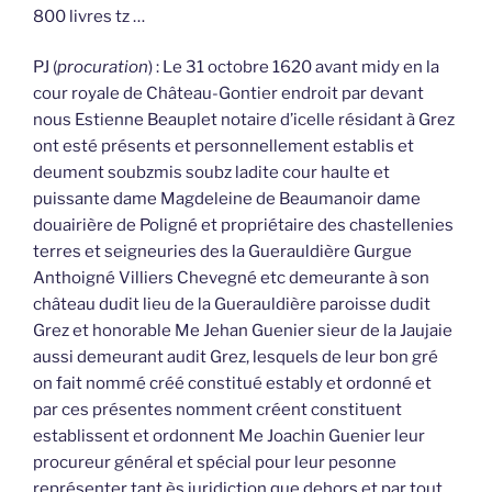
800 livres tz …
PJ (
procuration
) : Le 31 octobre 1620 avant midy en la
cour royale de Château-Gontier endroit par devant
nous Estienne Beauplet notaire d’icelle résidant à Grez
ont esté présents et personnellement establis et
deument soubzmis soubz ladite cour haulte et
puissante dame Magdeleine de Beaumanoir dame
douairière de Poligné et propriétaire des chastellenies
terres et seigneuries des la Guerauldière Gurgue
Anthoigné Villiers Chevegné etc demeurante à son
château dudit lieu de la Guerauldière paroisse dudit
Grez et honorable Me Jehan Guenier sieur de la Jaujaie
aussi demeurant audit Grez, lesquels de leur bon gré
on fait nommé créé constitué estably et ordonné et
par ces présentes nomment créent constituent
establissent et ordonnent Me Joachin Guenier leur
procureur général et spécial pour leur pesonne
représenter tant ès juridiction que dehors et par tout