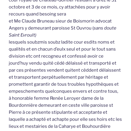
cour royale de Château-Gontier résidant à Grez le 31
octobre et 3 de ce mois, cy attachées pour y avoir
recours quand besoing sera
et Me Claude Bruneau sieur de Boismorin advocat
Angers y demeurant paroisse St Ouvrou (
sans doute
Saint Evroult)
lesquels soubzmis soubz ladite cour esdits noms et
qualités et en chacun d’eulx seul et pour le tout sans
division etc ont recogneu et confessé avoir ce
jourd’huy vendu quité cédé délaissé et transporté et
par ces présentes vendent quitent cèddent délaissent
et transportent perpétuellement par héritage et
promettent garantir de tous troubles hypothèques et
empeschements quelconques envers et contre tous,
à honorable femme Renée Leroyer dame de la
Bourdonnière demeurant en ceste ville paroisse st
Pierre à ce présente stipulante et acceptante et
laquelle a achapté et achapte pour elle ses hoirs etc les
lieux et mestairies de la Caharye et Bouhourdière