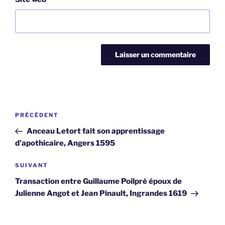
Navigation
Article
PRÉCÉDENT
de
précédent
Anceau Letort fait son apprentissage
l’article
d’apothicaire, Angers 1595
Article
SUIVANT
suivant
Transaction entre Guillaume Poilpré époux de
Julienne Angot et Jean Pinault, Ingrandes 1619