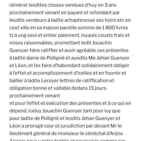
rémérer lesdites choses vendues d’huy en 3 ans
prochainement venant en payant et refondant par
lesdits vendeurs à ladite achapteresse ses hoirs etc en
cest ville en sa maison pareille somme de 1 800 livres
tz à ung seul et entier paiement, loyaulx cousts frais et
mises raisonnables, promettant ledit Jouachin
Guenyer faire ratiffier et avoir agréable ces présentes
à ladite dame de Polligné et auxditx Me Jehan Guenyer
et Léon, et les faire d’habondant solidairement obliger
à l’effet et accomplissement d’icelles et en fournir et
bailler à ladite Leroyer lettres de ratiffication et
obligation bonne et vallable dedans 15 jours
prochainement venant
et pour l’effet et exécution des présentes et à ce qui en
dépend, iceluy Jouachin Guenyer tant pour luy que
pour ladite de Polligné et lesdits Jehan Guenyer et
Léon a prorogé cour et jurudiction par devant Mr le
lieutenant général de monsieur le sénéchal d’Anjou