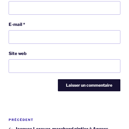
E-mail
*
Site web
Navigation
Article
PRÉCÉDENT
de
précédent