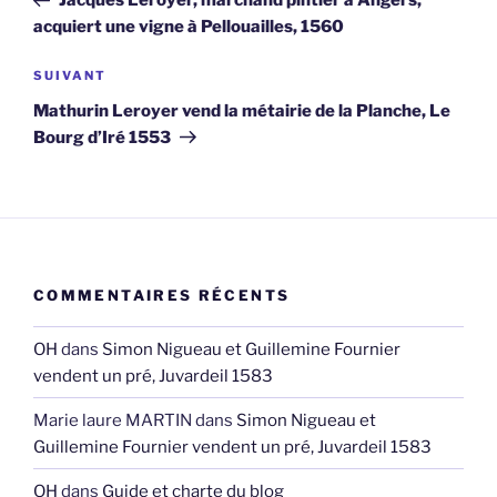
Jacques Leroyer, marchand pintier à Angers,
l’article
acquiert une vigne à Pellouailles, 1560
Article
SUIVANT
suivant
Mathurin Leroyer vend la métairie de la Planche, Le
Bourg d’Iré 1553
COMMENTAIRES RÉCENTS
OH
dans
Simon Nigueau et Guillemine Fournier
vendent un pré, Juvardeil 1583
Marie laure MARTIN
dans
Simon Nigueau et
Guillemine Fournier vendent un pré, Juvardeil 1583
OH
dans
Guide et charte du blog