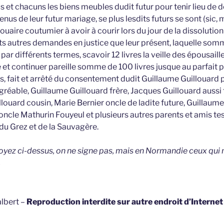
 et chacuns les biens meubles dudit futur pour tenir lieu de do
enus de leur futur mariage, se plus lesdits futurs se sont (sic,
douaire coutumier à avoir à courir lors du jour de la dissolution
s autres demandes en justice que leur présent, laquelle somm
ar différents termes, scavoir 12 livres la veille des épousaill
re et continuer pareille somme de 100 livres jusque au parfait 
, fait et arrêté du consentement dudit Guillaume Guillouard pè
gréable, Guillaume Guillouard frère, Jacques Guillouard aussi 
llouard cousin, Marie Bernier oncle de ladite future, Guillau
 oncle Mathurin Fouyeul et plusieurs autres parents et amis t
du Grez et de la Sauvagère.
yez ci-dessus, on ne signe pas, mais en Normandie ceux qui 
.
lbert –
Reproduction interdite sur autre endroit d’Interne