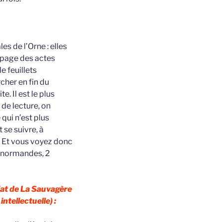
es de l’Orne : elles
e page des actes
e feuillets
cher en fin du
te. Il est le plus
 de lecture, on
 qui n’est plus
 se suivre, à
ne. Et vous voyez donc
s normandes, 2
iat de La Sauvagère
ntellectuelle) :