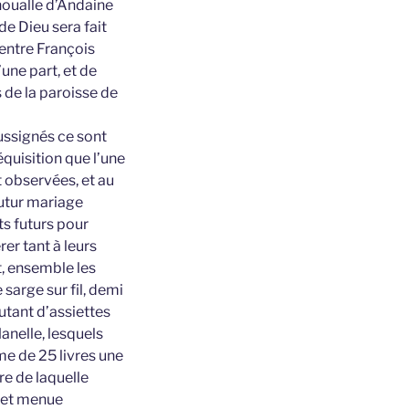
noualle d’Andaine
e Dieu sera fait
 entre François
une part, et de
 de la paroisse de
ussignés ce sont
équisition que l’une
t observées, et au
futur mariage
its futurs pour
er tant à leurs
t, ensemble les
sarge sur fil, demi
autant d’assiettes
anelle, lesquels
me de 25 livres une
re de laquelle
r et menue