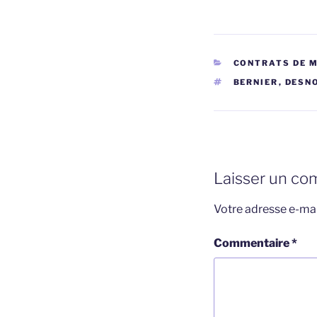
CATÉGORIES
CONTRATS DE 
ÉTIQUETTES
BERNIER
,
DESN
Laisser un co
Votre adresse e-mai
Commentaire
*