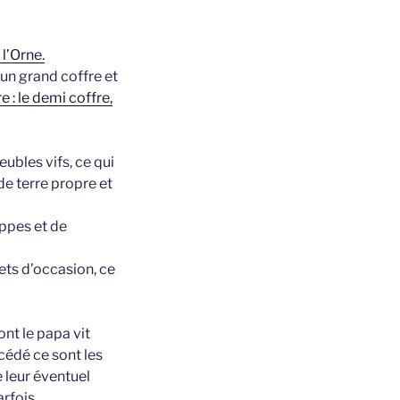
l’Orne.
’un grand coffre et
 : le demi coffre,
eubles vifs, ce qui
 de terre propre et
appes et de
ets d’occasion, ce
nt le papa vit
écédé ce sont les
e leur éventuel
rfois.