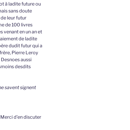
t à ladite future ou
 mais sans doute
 de leur futur
e de 100 livres
es venant en un an et
paiement de ladite
re dudit futur qui a
frère, Pierre Leroy
me Desnoes aussi
esmoins desdits
ne savent signent
t
Merci d’en discuter