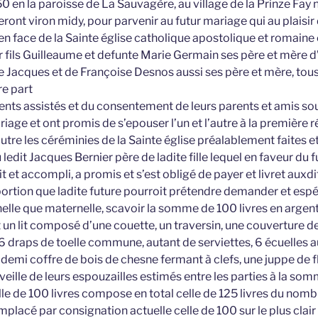
 en la paroisse de La Sauvagère, au village de la Prinze Fay 
nt viron midy, pour parvenir au futur mariage qui au plaisir d
en face de la Sainte église catholique apostolique et romaine
r fils Guilleaume et defunte Marie Germain ses père et mère d’
de Jacques et de Françoise Desnos aussi ses père et mère, tous
e part
sents assistés et du consentement de leurs parents et amis so
iage et ont promis de s’epouser l’un et l’autre à la première r
’autre les céréminies de la Sainte église préalablement faites e
 ledit Jacques Bernier père de ladite fille lequel en faveur du 
it et accompli, a promis et s’est obligé de payer et livret auxd
 portion que ladite future pourroit prétendre demander et espér
elle que maternelle, scavoir la somme de 100 livres en argen
un lit composé d’une couette, un traversin, une couverture de 
e, 6 draps de toelle commune, autant de serviettes, 6 écuelles 
emi coffre de bois de chesne fermant à clefs, une juppe de fl
veille de leurs espouzailles estimés entre les parties à la som
elle de 100 livres compose en total celle de 125 livres du nomb
placé par consignation actuelle celle de 100 sur le plus clai