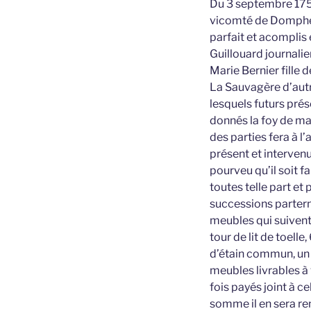
Du 3 septembre 1750
vicomté de Domphero
parfait et acomplis 
Guillouard journalie
Marie Bernier fille 
La Sauvagère d’autr
lesquels futurs pré
donnés la foy de mar
des parties fera à l
présent et intervenu
pourveu qu’il soit fa
toutes telle part et
successions partern
meubles qui suivent 
tour de lit de toell
d’étain commun, un d
meubles livrables à 
fois payés joint à c
somme il en sera rem