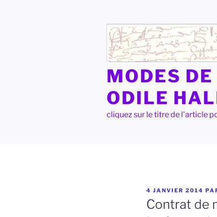
Aller
au
contenu
principal
MODES DE 
ODILE HA
cliquez sur le titre de l'articl
PUBLIÉ
4 JANVIER 2014
PA
LE
Contrat de m