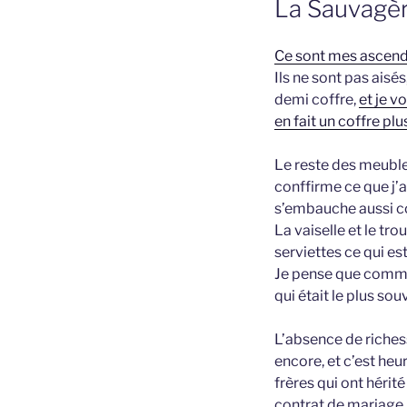
La Sauvagè
Ce sont mes ascenda
Ils ne sont pas aisé
demi coffre,
et je v
en fait un coffre plu
Le reste des meubles
conffirme ce que j’a
s’embauche aussi c
La vaiselle et le tr
serviettes ce qui e
Je pense que comme 
qui était le plus so
L’absence de richess
encore, et c’est heur
frères qui ont hérité
contrat de mariage,