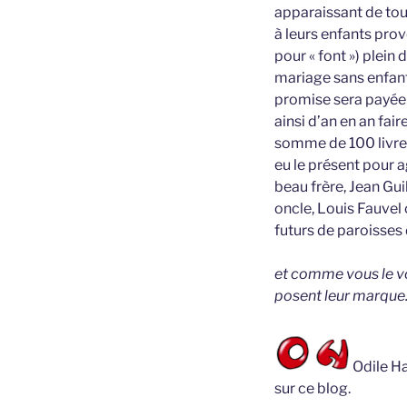
apparaissant de tous
à leurs enfants prov
pour « font ») plein 
mariage sans enfant
promise sera payée p
ainsi d’an en an fai
somme de 100 livres
eu le présent pour a
beau frère, Jean Gui
oncle, Louis Fauvel
futurs de paroisses 
et comme vous le vo
posent leur marque
Odile Ha
sur ce blog.