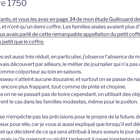
re 1750
nts, et vous les avez en page 34 de mon étude Guillouard de 
s, et n’ont qu’un demi coffre. Les familles aisées avaient plus d
ous avais parlé de cette remarquable appellation du petit coffre
s petit que le coffre.
 est aussi très réduit, en particulier, j’observe l’absence de m
vais découvert par ailleurs, le métier de journalier qui n’a pas
omme colporteur au loin en saisons.
ousseau n’atteint aucune douzaine, et surtout on se passe de n
st encore plus frappant, tout comme de pinte et chopine.
on ne se passait pas de boire cependant, on utilisait des obj
uvent le cas dans les familles modestes, même pour le poêlon.
e n’empêche pas les précisions pour le propre de la future, do
eux pour elle, car je vous ai aussi expliqué que lorsqu’il est d
 et qui décident de ce qui sera attribué à leurs soeurs le jour d
 mais qu’ils paieront ou plutôt tarderont à payer longtemps pa