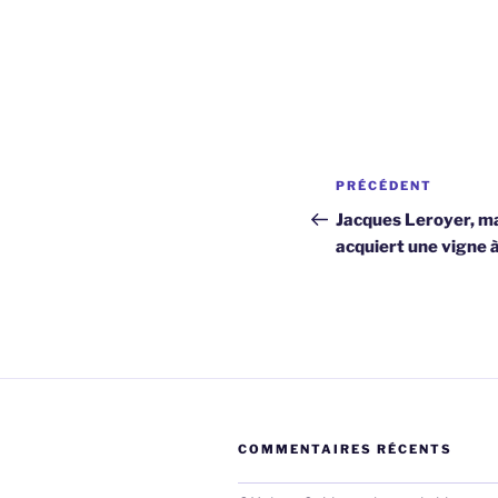
Navigation
Article
PRÉCÉDENT
de
précédent
Jacques Leroyer, ma
acquiert une vigne à
l’article
COMMENTAIRES RÉCENTS