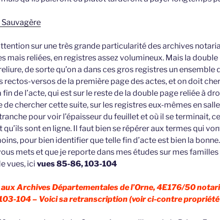
a Sauvagère
 attention sur une très grande particularité des archives notarial
es mais reliées, en registres assez volumineux. Mais la doubl
reliure, de sorte qu’on a dans ces gros registres un ensemble d
rectos-versos de la première page des actes, et on doit cher
a fin de l’acte, qui est sur le reste de la double page reliée à droi
le de chercher cette suite, sur les registres eux-mêmes en salle
ranche pour voir l’épaisseur du feuillet et où il se terminait, ce
qu’ils sont en ligne. Il faut bien se répérer aux termes qui vont
moins, pour bien identifier que telle fin d’acte est bien la bon
 vous mets et que je reporte dans mes études sur mes famille
e vues, ici
vues 85-86, 103-104
te aux Archives Départementales de l’Orne, 4E176/50 notar
03-104 – Voici sa retranscription (voir ci-contre propriété i