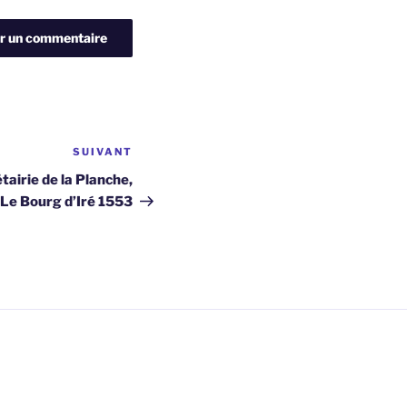
SUIVANT
Article
suivant
airie de la Planche,
Le Bourg d’Iré 1553