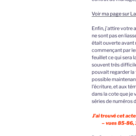
Voir ma page sur L
Enfin, j’attire votre
ne sont pas en liass
était ouverte avant 
commençant par les 
feuillet ce qui sera l
souvent très diffici
pouvait regarder la t
possible maintenant 
l’écriture, et aux té
dans la cote que je
séries de numéros d
J’ai trouvé cet ac
– vues 85-86, 1