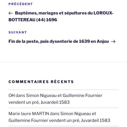
Navigation
Article
PRÉCÉDENT
de
précédent
Baptêmes, mariages et sépultures du LOROUX-
l’article
BOTTEREAU (44) 1696
Article
SUIVANT
suivant
Fin de la peste, puis dysenterie de 1639 en Anjou
COMMENTAIRES RÉCENTS
OH
dans
Simon Nigueau et Guillemine Fournier
vendent un pré, Juvardeil 1583
Marie laure MARTIN
dans
Simon Nigueau et
Guillemine Fournier vendent un pré, Juvardeil 1583