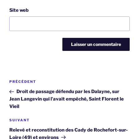
Site web
Navigation
Article
PRÉCÉDENT
de
précédent
Droit de passage défendu par les Dalayne, sur
l’article
Jean Langevin qui l’avait empêché, Saint Florent le
Vieil
Article
SUIVANT
suivant
Relevé et reconstitution des Cady de Rochefort-sur-
Loire (49) et environs