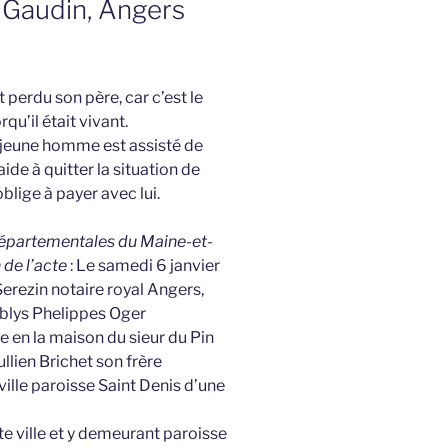
 Gaudin, Angers
 perdu son père, car c’est le
qu’il était vivant.
le jeune homme est assisté de
ide à quitter la situation de
oblige à payer avec lui.
 Départementales du Maine-et-
n de l’acte
: Le samedi 6 janvier
rezin notaire royal Angers,
ablys Phelippes Oger
en la maison du sieur du Pin
llien Brichet son frère
ille paroisse Saint Denis d’une
te ville et y demeurant paroisse