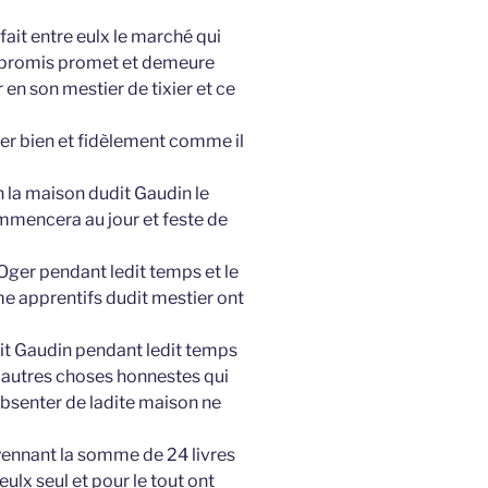
fait entre eulx le marché qui
 a promis promet et demeure
r en son mestier de tixier et ce
ier bien et fidèlement comme il
n la maison dudit Gaudin le
mmencera au jour et feste de
 Oger pendant ledit temps et le
 apprentifs dudit mestier ont
edit Gaudin pendant ledit temps
t autres choses honnestes qui
bsenter de ladite maison ne
oyennant la somme de 24 livres
eulx seul et pour le tout ont