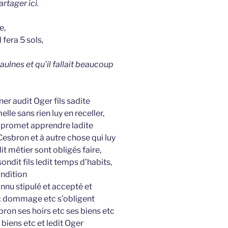
rtager ici.
e,
 fera 5 sols,
aulnes et qu’il fallait beaucoup
er audit Oger fils sadite
lle sans rien luy en receller,
f promet apprendre ladite
 Cesbron et à autre chose qui luy
 métier sont obligés faire,
ondit fils ledit temps d’habits,
ondition
onnu stipulé et accepté et
c dommage etc s’obligent
bron ses hoirs etc ses biens etc
 biens etc et ledit Oger