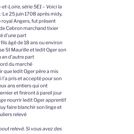
et-Loire, série 5E1 – Voici la
:
Le 25 juin 1708 après midy,
 royal Angers, fut présent
de Cebron marchand tixier
é d’une part
fils âgé de 18 ans ou environ
e St Maurille et ledit Oger son
 an d’autre part
cord du marché
ir que ledit Oger père a mis
i l’a pris et accepté pour son
ux ans entiers qui ont
ier et finiront à pareil jour
ge nourrir ledit Oger apprentif
luy faire blanchir son linge et
uliers relevé
 bout relevé. Si vous avez des