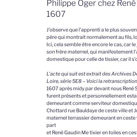
Philippe Oger chez René
1607
J’observe que l’apprenti a le plus souvent
père qui montrait normalement au fils, lor
Ici, cela semble être encore le cas, car 
son frère maternel, qui manifestement l’a
domestique pour celle de tissier, car il s’
L’acte qui suit est extrait des Archives
Loire, série 5E8 – Voici la retranscriptio
1607 après midy par devant nous René Se
furent présents et personnellement est
demeurant comme serviteur domestique 
Chottard rue Bauldaye de ceste ville et Ju
maternel terrassier demeurant en ceste v
part
et René Gaudin Me tixier en toiles en ces