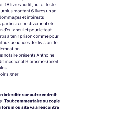
r 18 livres audit jour et feste
surplus montant 6 livres un an
 dommages et intérests
s parties respectivement etc
 d’eulx seul et pour le tout
orps à tenir prison comme pour
l aux bénéfices de division de
ndemnation,
us notaire présents Anthoine
it mestier et Hierosme Genoil
oins
voir signer
 interdite sur autre endroit
og.
Tout commentaire ou copie
u forum ou site va à l’encontre