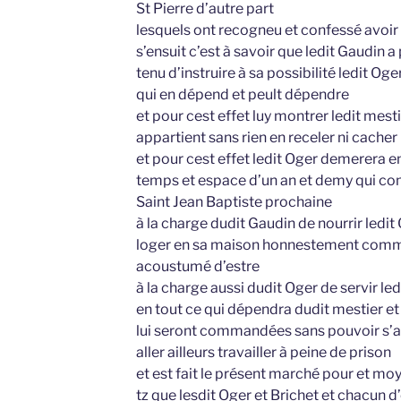
St Pierre d’autre part
lesquels ont recogneu et confessé avoir 
s’ensuit c’est à savoir que ledit Gaudin
tenu d’instruire à sa possibilité ledit Oge
qui en dépend et peult dépendre
et pour cest effet luy montrer ledit mest
appartient sans rien en receler ni cacher
et pour cest effet ledit Oger demerera e
temps et espace d’un an et demy qui co
Saint Jean Baptiste prochaine
à la charge dudit Gaudin de nourrir ledit
loger en sa maison honnestement comme
acoustumé d’estre
à la charge aussi dudit Oger de servir l
en tout ce qui dépendra dudit mestier e
lui seront commandées sans pouvoir s’a
aller ailleurs travailler à peine de prison
et est fait le présent marché pour et m
tz que lesdit Oger et Brichet et chacun d’