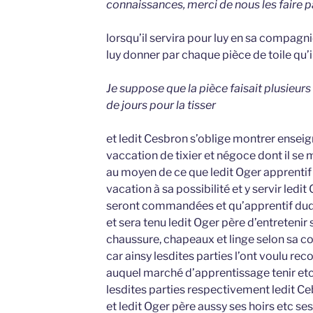
connaissances, merci de nous les faire pa
lorsqu’il servira pour luy en sa compagni
luy donner par chaque pièce de toile qu’il
Je suppose que la pièce faisait plusieurs 
de jours pour la tisser
et ledit Cesbron s’oblige montrer enseign
vaccation de tixier et négoce dont il se me
au moyen de ce que ledit Oger apprenti
vacation à sa possibilité et y servir ledit
seront commandées et qu’apprentif dudit
et sera tenu ledit Oger père d’entretenir s
chaussure, chapeaux et linge selon sa c
car ainsy lesdites parties l’ont voulu rec
auquel marché d’apprentissage tenir et
lesdites parties respectivement ledit Ce
et ledit Oger père aussy ses hoirs etc ses