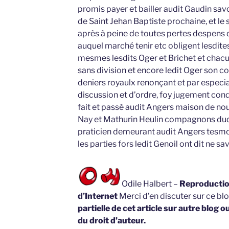
promis payer et bailler audit Gaudin savoi
de Saint Jehan Baptiste prochaine, et le 
après à peine de toutes pertes despens
auquel marché tenir etc obligent lesdite
mesmes lesdits Oger et Brichet et chacun
sans division et encore ledit Oger son c
deniers royaulx renonçant et par especia
discussion et d’ordre, foy jugement co
fait et passé audit Angers maison de no
Nay et Mathurin Heulin compagnons dud
praticien demeurant audit Angers tesm
les parties fors ledit Genoil ont dit ne sa
Odile Halbert –
Reproduction
d’Internet
Merci d’en discuter sur ce bl
partielle de cet article sur autre blog o
du droit d’auteur.