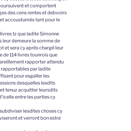
poursuivent et comportent
es des cens rentes et debvoirs
 et accoustumés tant pour le
livres tz que ladite Simonne
es leur demeure la somme de
bt et sera cy après chargé leur
 de 114 livres tounrois que
areillement rapporter attendu
t rapportables par ladite
ffisant pour esgaller les
essions desquelles lesdits
t tenuz acquitter leursdits
celle entre les parties cy
 subdiviser lesdites choses cy
viseront et verront bon estre