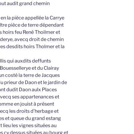
bout audit grand chemin
 en la pièce appellée la Carrye
ultre pièce de terre dépendant
s hoirs feu René Thoilmer et
auderye, avecq droit de chemin
rres desdits hoirs Tholmer et la
llis qui auxdits deffunts
 Bouessellerye et du Clairay
’un costé la terre de Jacques
u prieur de Daon et le jardin de
ant dudit Daon aulx Places
 avecq ses appartenances et
mme en jouist à présent
ecq les droits d’herbage et
ages et queue du grand estang
lieu les vignes situées au
s cy dessus situées au bourg et