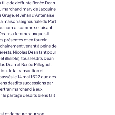
a fille de deffunte Renée Dean
au marchand mary de Jacquine
 Grugé, et Jehan d’Antenaise
sa maison seigneuriale du Port
 au nom et comme se faisant
 Dean sa femme auxquels il
es présentes et en fournir
rochainement venant à peine de
rests, Nicolas Dean tant pour
et illisible), tous lesdits Dean
las Dean et Renée Pillegault
tion de la transaction et
 passés le 14 mai 1622 que des
iens desdits successions par
Bertran marchand à eux
le partage desdits biens fait
 est et demeure pour son