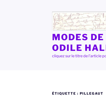
Aller
au
contenu
principal
MODES DE 
ODILE HA
cliquez sur le titre de l'articl
ÉTIQUETTE :
PILLEGAUT