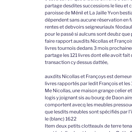
partage desdites successions le lieu et c
paroisse de Ménil et La Jaille Yvon best
dépendent sans aucune réservation en fa
rentes et debvoirs seigneuriaulx féodau
pour le passé si aulcuns sont deubz que p
faire rapport auxdits Nicollas et Franç
livres tournois dedans 3 mois prochain
partage les 121 livres dont elle avoit fait
transaction cy dessus dattée,
auxdits Nicollas et Françoys est demeuré
livres rapportés par ledit François et les
Me Nicollas, une maison grange celier e
logis y joignant sis au bourg de Daon ains
comportent avecq les meubles pressouer 
que lesdits meubles sont spécifiés par l’
le (blanc) 1622
Item deux petits clotteaulx de terre tenan