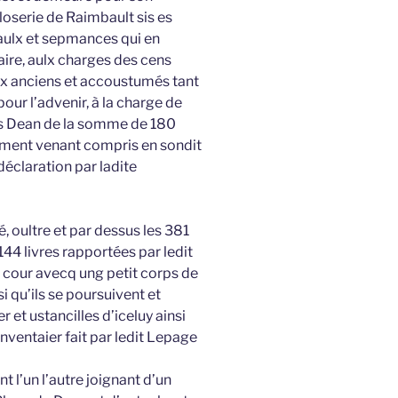
loserie de Raimbault sis es
iaulx et sepmances qui en
ire, aulx charges des cens
lx anciens et accoustumés tant
our l’advenir, à la charge de
ois Dean de la somme de 180
ement venant compris en sondit
 déclaration par ladite
, oultre et par dessus les 381
 144 livres rapportées par ledit
t cour avecq ung petit corps de
i qu’ils se poursuivent et
et ustancilles d’iceluy ainsi
inventaier fait par ledit Lepage
t l’un l’autre joignant d’un