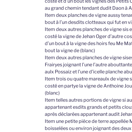
costé et d’un bout les vignes des Petits
au grand chemin tendant dudit Daon à 
Item deux planches de vigne aussy tenant
bout à l’un desdits clotteaux qui fut en v
Item deux autres planches de vigne sis e
costé la vigne de Jehan Oger d’autre cos
d’un bout à la vigne des hoirs feu Me Ma
bout la vigne de (blanc)
Item deux autres planches de vigne sises
Frairyes joignant l’une l’autre abouttant
aulx Possaiz et l’une d’icelle planche ab
Item trois ou quatre mareaulx de vigne si
costé en partye la vigne de Anthoine Jou
(blanc)
Item telles autres portions de vigne si a
appartenant esdits grands et petits cloux
après déclarées appartenant audit Jeha
Item une petite pièce de terre appellée
boisselées ou environ joignant des deux 