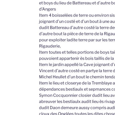
et boys du lieu de Battereau et d’autre 
d’Angers
Item 4 boisselées de terre ou environ sis
joignant d’un costé et d’un bout à une a
dudit Battereau d’autre costé la terre de
d’autre bout la pièce de terre de la Rig
pour exploiter ladite terre par sur les te
Rigauderie,
Item toutes et telles portions de boys tai
pouvoient appartenir ès bois taillis de la
Item le jardin appellé la Cave joignant d
Vincent d’autre costé en partye la terre d
Michel Heullet d’un bout le chemin tend
Item le lieu et closerye de la Tremblaye
dépendances bestiaulx et sepmances co
Symon Cocquonnier closier dudit lieu av
abreuver les bestiaulx audit lieu ès riv
dudit Daon demeure aussy compris audit 
cloux des Onglées toutes les dites chose