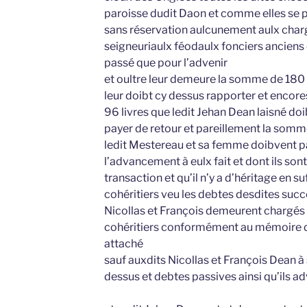
paroisse dudit Daon et comme elles se 
sans réservation aulcunement aulx charg
seigneuriaulx féodaulx fonciers anciens
passé que pour l’advenir
et oultre leur demeure la somme de 180 
leur doibt cy dessus rapporter et encor
96 livres que ledit Jehan Dean laisné doi
payer de retour et pareillement la somme
ledit Mestereau et sa femme doibvent p
l’advancement à eulx fait et dont ils son
transaction et qu’il n’y a d’héritage en su
cohéritiers veu les debtes desdites succ
Nicollas et François demeurent chargés e
cohéritiers conformément au mémoire d’i
attaché
sauf auxdits Nicollas et François Dean à
dessus et debtes passives ainsi qu’ils ad