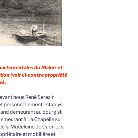
e
épartementales du Maine-et-
tion (voir ci-contre propriété
e) :
devant nous René Serezin
 et personnellement establys
and demeurant au bourg st
 demeurant à La Chapelle sur
de la Madeleine de Daon et y
priétaire et mobilière et