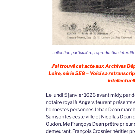
collection particulière, reproduction interdit
J’ai trouvé cet acte aux Archives D
Loire, série 5E8 – Voici sa retranscrip
intellectuell
Le lundi 5 janvier 1626 avant midy, par 
notaire royal à Angers feurent présents
honnestes personnes Jehan Dean march
Samson les ceste ville et Nicollas Dean
Oudon, Me Françoys Dean prêtre prieur 
demeurant, François Crosnier héritier pro