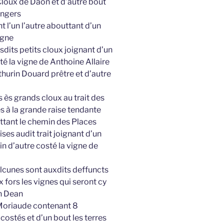
 Cloux de Daon et d’autre bout
Angers
 l’un l’autre abouttant d’un
igne
sdits petits cloux joignant d’un
té la vigne de Anthoine Allaire
thurin Douard prêtre et d’autre
 ès grands cloux au trait des
es à la grande raise tendante
uttant le chemin des Places
ses audit trait joignant d’un
in d’autre costé la vigne de
ulcunes sont auxdits deffuncts
 fors les vignes qui seront cy
n Dean
 Moriaude contenant 8
costés et d’un bout les terres