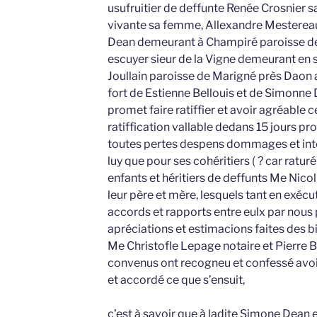
usufruitier de deffunte Renée Crosnier s
vivante sa femme, Allexandre Mestere
Dean demeurant à Champiré paroisse de
escuyer sieur de la Vigne demeurant en 
Joullain paroisse de Marigné près Daon
fort de Estienne Bellouis et de Simonne
promet faire ratiffier et avoir agréable c
ratiffication vallable dedans 15 jours p
toutes pertes despens dommages et inté
luy que pour ses cohéritiers ( ? car raturé 
enfants et héritiers de deffunts Me Nicol
leur père et mère, lesquels tant en exécu
accords et rapports entre eulx par nous
apréciations et estimacions faites des b
Me Christofle Lepage notaire et Pierre 
convenus ont recogneu et confessé avoir 
et accordé ce que s’ensuit,
c’est à savoir que à ladite Simone Dean