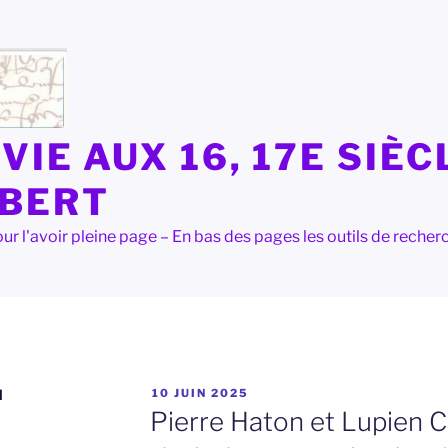
VIE AUX 16, 17E SIÈC
LBERT
e pour l'avoir pleine page – En bas des pages les outils de rec
PUBLIÉ
N
10 JUIN 2025
LE
Pierre Haton et Lupien C