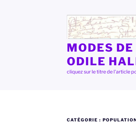
Aller
au
contenu
principal
MODES DE 
ODILE HA
cliquez sur le titre de l'articl
CATÉGORIE :
POPULATIO