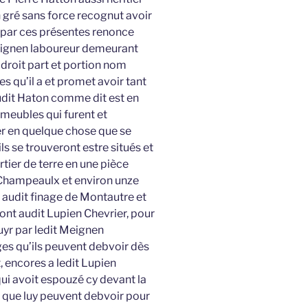
n gré sans force recognut avoir
t par ces présentes renonce
Meignen laboureur demeurant
l droit part et portion nom
s qu’il a et promet avoir tant
udit Haton comme dit est en
mmeubles qui furent et
er en quelque chose que se
ls se trouveront estre situés et
rtier de terre en une pièce
s Champeaulx et environ unze
 audit finage de Montautre et
nt audit Lupien Chevrier, pour
uyr par ledit Meignen
ges qu’ils peuvent debvoir dès
 encores a ledit Lupien
qui avoit espouzé cy devant la
e que luy peuvent debvoir pour