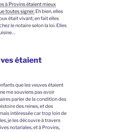
s à Provins étaient mieux
e toutes signer.
Eh bien, elles
x était vivant, en fait elles
hez le notaire selon la loi. Elles
uisine…
uves étaient
nfants que les veuves étaient
ne me souviens pas avoir
res parler de la condition des
stoire des reines, et des
is intéressée car trop loin de
es, je les découvre à travers
ves notariales, et à Provins,