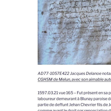
AD77-1057E422 Jacques Delanoe notaire
CGHSM de Melun, avec son aimable aut
1597.03.21 vue 165 – Fut présent en sa 
laboureur demeurant à Blunay paroise de
partie de deffunt Jehan Chevrier fils de 
comme ayant le droit par renonciation de