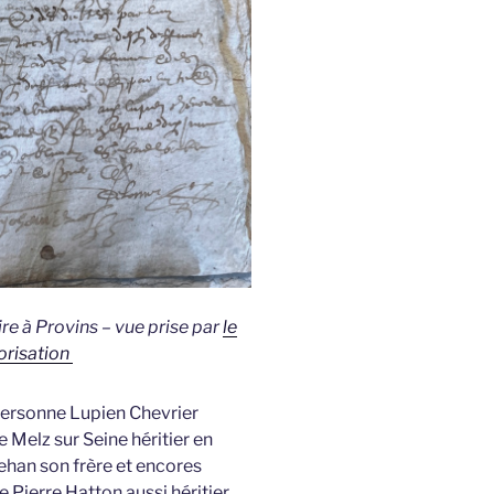
 à Provins – vue prise par
le
orisation
personne Lupien Chevrier
 Melz sur Seine héritier en
Jehan son frère et encores
 Pierre Hatton aussi héritier