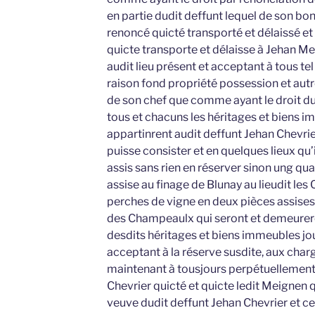
en partie dudit deffunt lequel de son bo
renoncé quicté transporté et délaissé e
quicte transporte et délaisse à Jehan 
audit lieu présent et acceptant à tous te
raison fond propriété possession et autre
de son chef que comme ayant le droit d
tous et chacuns les héritages et biens i
appartinrent audit deffunt Jehan Chevri
puisse consister et en quelques lieux qu’i
assis sans rien en réserver sinon ung qua
assise au finage de Blunay au lieudit le
perches de vigne en deux pièces assises
des Champeaulx qui seront et demeurero
desdits héritages et biens immeubles jo
acceptant à la réserve susdite, aux char
maintenant à tousjours perpétuellement,
Chevrier quicté et quicte ledit Meignen 
veuve dudit deffunt Jehan Chevrier et c