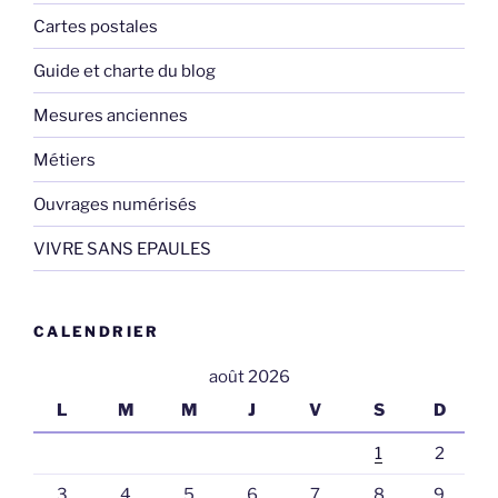
Cartes postales
Guide et charte du blog
Mesures anciennes
Métiers
Ouvrages numérisés
VIVRE SANS EPAULES
CALENDRIER
août 2026
L
M
M
J
V
S
D
1
2
3
4
5
6
7
8
9