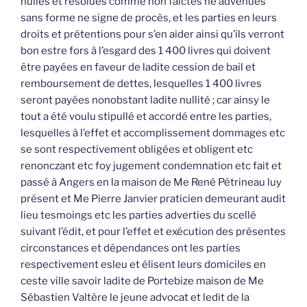
nulles et résolues comme non faictes ne advenues
sans forme ne signe de procès, et les parties en leurs
droits et prétentions pour s’en aider ainsi qu’ils verront
bon estre fors à l’esgard des 1 400 livres qui doivent
être payées en faveur de ladite cession de bail et
remboursement de dettes, lesquelles 1 400 livres
seront payées nonobstant ladite nullité ; car ainsy le
tout a été voulu stipullé et accordé entre les parties,
lesquelles à l’effet et accomplissement dommages etc
se sont respectivement obligées et obligent etc
renonczant etc foy jugement condemnation etc fait et
passé à Angers en la maison de Me René Pétrineau luy
présent et Me Pierre Janvier praticien demeurant audit
lieu tesmoings etc les parties adverties du scellé
suivant l’édit, et pour l’effet et exécution des présentes
circonstances et dépendances ont les parties
respectivement esleu et élisent leurs domiciles en
ceste ville savoir ladite de Portebize maison de Me
Sébastien Valtère le jeune advocat et ledit de la