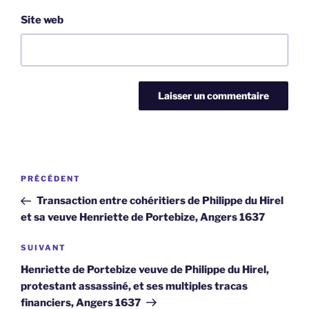
Site web
Navigation
Article
PRÉCÉDENT
de
précédent
Transaction entre cohéritiers de Philippe du Hirel
l’article
et sa veuve Henriette de Portebize, Angers 1637
Article
SUIVANT
suivant
Henriette de Portebize veuve de Philippe du Hirel,
protestant assassiné, et ses multiples tracas
financiers, Angers 1637