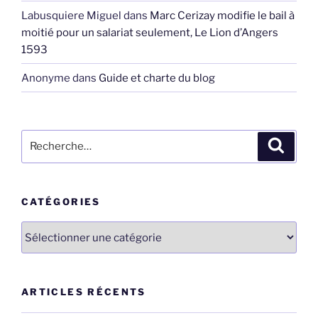
Labusquiere Miguel
dans
Marc Cerizay modifie le bail à
moitié pour un salariat seulement, Le Lion d’Angers
1593
Anonyme
dans
Guide et charte du blog
Recherche
Recher
pour
:
CATÉGORIES
Catégories
ARTICLES RÉCENTS