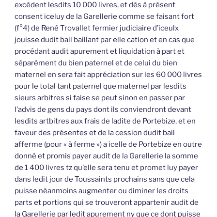
excèdent lesdits 10 000 livres, et dès à présent
consent iceluy de la Garellerie comme se faisant fort
(f°4) de René Trovallet fermier judiciaire d’iceulx
jouisse dudit bail baillant par elle cation et en cas que
procédant audit apurement et liquidation à part et
séparément du bien paternel et de celui du bien
maternel en sera fait appréciation sur les 60 000 livres
pour le total tant paternel que maternel par lesdits
sieurs arbitres si faise se peut sinon en passer par
l’advis de gens du pays dont ils conviendront devant
lesdits artbitres aux frais de ladite de Portebize, et en
faveur des présentes et de la cession dudit bail
afferme (pour « à ferme ») a icelle de Portebize en outre
donné et promis payer audit de la Garellerie la somme
de 1 400 livres tz qu’elle sera tenu et promet luy payer
dans ledit jour de Toussaints prochains sans que cela
puisse néanmoins augmenter ou diminer les droits
parts et portions qui se trouveront appartenir audit de
la Garellerie par ledit apurement ny que ce dont puisse