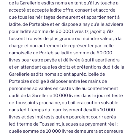
de la Garellerie esdits noms en tant qu’à luy touche a
accepté et accepte ladite offre, consent et accorde
que tous les héritages demeurent et appartiennent à
ladite. de Portebize et en dispose ainsy qu’elle advisera
pour ladite somme de 60 000 livres tz, jaçoit qu’ilz
fussent trouvés de plus grande ou moindre valeur, à la
charge et non autrement de représenter par icelle
damoiselle de Portebise ladite somme de 60 000
livres pour estre payée et délivrée à qui il apartiendra
et en attendant que les droitz et prétentions dudit de la
Garellerie esdits noms soient apuréz, icelle de
Portebize s’oblige à déposer entre les mains de
personnes solvables en ceste ville au contentement
dudit de la Garellerie 10 000 livres dans le jour et feste
de Toussaints prochaine, ou baillera caution solvable
dans ledit temps du fournissement desdits 10 000
livres et des intérests qui en pouroient courir après
ledit terme de Toussaint, jusques au payement réel ;
quelle somme de 10 000 livres demeurera et demeure