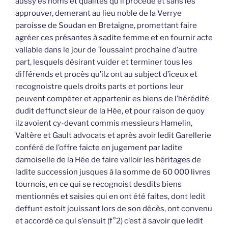
aussy es noms et qualités qu’il procède et sans les
approuver, demerant au lieu noble de la Verrye
paroisse de Soudan en Bretaigne, promettant faire
agréer ces présantes à sadite femme et en fournir acte
vallable dans le jour de Toussaint prochaine d’autre
part, lesquels désirant vuider et terminer tous les
différends et procès qu’ilz ont au subject d’iceux et
recognoistre quels droits parts et portions leur
peuvent compéter et appartenir es biens de l’hérédité
dudit deffunct sieur de la Hée, et pour raison de quoy
ilz avoient cy-devant commis messieurs Hamelin,
Valtère et Gault advocats et après avoir ledit Garellerie
conféré de l’offre faicte en jugement par ladite
damoiselle de la Hée de faire valloir les héritages de
ladite succession jusques à la somme de 60 000 livres
tournois, en ce qui se recognoist desdits biens
mentionnés et saisies qui en ont été faites, dont ledit
deffunt estoit jouissant lors de son décès, ont convenu
et accordé ce qui s’ensuit (f°2) c’est à savoir que ledit