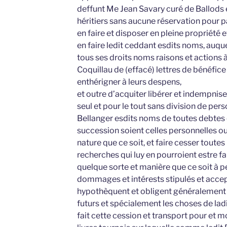
deffunt Me Jean Savary curé de Ballods en
héritiers sans aucune réservation pour p
en faire et disposer en pleine propriété
en faire ledit ceddant esdits noms, auque
tous ses droits noms raisons et actions 
Coquillau de (effacé) lettres de bénéfice 
enthérigner à leurs despens,
et outre d’acquiter libérer et indempnis
seul et pour le tout sans division de per
Bellanger esdits noms de toutes debtes 
succession soient celles personnelles o
nature que ce soit, et faire cesser tout
recherches qui luy en pourroient estre fa
quelque sorte et manière que ce soit à 
dommages et intérests stipulés et accept
hypothèquent et obligent généralement t
futurs et spécialement les choses de lad
fait cette cession et transport pour et