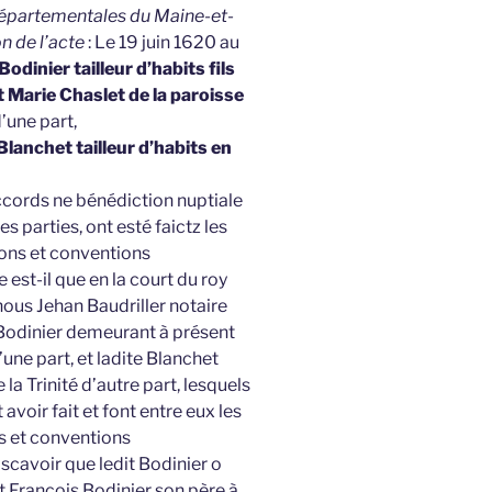
 Départementales du Maine-et-
on de l’acte
: Le 19 juin 1620 au
odinier tailleur d’habits fils
t Marie Chaslet de la paroisse
d’une part,
Blanchet tailleur d’habits en
cords ne bénédiction nuptiale
s parties, ont esté faictz les
ons et conventions
 est-il que en la court du roy
nous Jehan Baudriller notaire
s Bodinier demeurant à présent
d’une part, et ladite Blanchet
la Trinité d’autre part, lesquels
voir fait et font entre eux les
 et conventions
 scavoir que ledit Bodinier o
t François Bodinier son père à