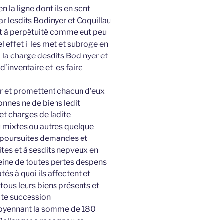
 la ligne dont ils en sont
ar lesdits Bodinyer et Coquillau
 et à perpétuité comme eut peu
l effet il les met et subroge en
à la charge desdits Bodinyer et
d’inventaire et les faire
er et promettent chacun d’eux
sonnes ne de biens ledit
et charges de ladite
u mixtes ou autres quelque
es poursuites demandes et
ites et à sesdits nepveux en
peine de toutes pertes despens
és à quoi ils affectent et
ous leurs biens présents et
ite succession
 moyennant la somme de 180