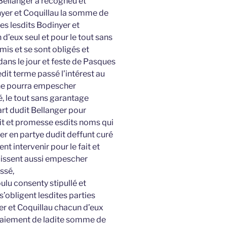
 Bellanger a recogneu et
nyer et Coquillau la somme de
res lesdits Bodinyer et
d’eux seul et pour le tout sans
mis et se sont obligés et
 dans le jour et feste de Pasques
dit terme passé l’intérest au
l ne pourra empescher
é, le tout sans garantage
part dudit Bellanger pour
ait et promesse esdits noms qui
ier en partye dudit deffunt curé
nt intervenir pour le fait et
issent aussi empescher
ssé,
oulu consenty stipullé et
’obligent lesdites parties
r et Coquillau chacun d’eux
u paiement de ladite somme de