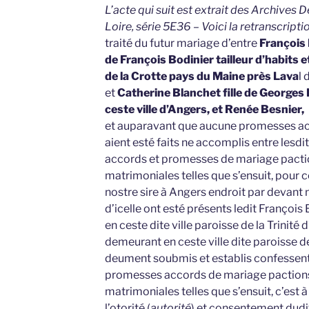
L’acte qui suit est extrait des Archives
Loire, série 5E36 – Voici la retranscripti
traité du futur mariage d’entre
François B
de François Bodinier tailleur d’habits e
de la Crotte pays du Maine près Lava
l 
et
Catherine Blanchet fille de Georges 
ceste ville d’Angers, et Renée Besnier,
et auparavant que aucune promesses ac
aient esté faits ne accomplis entre lesdite
accords et promesses de mariage pacti
matrimoniales telles que s’ensuit, pour ce
nostre sire à Angers endroit par devant 
d’icelle ont esté présents ledit Françoi
en ceste dite ville paroisse de la Trinité 
demeurant en ceste ville dite paroisse de 
deument soubmis et establis confessent a
promesses accords de mariage pactions
matrimoniales telles que s’ensuit, c’est à
l’otorité (
autorité
) et consentement dudi