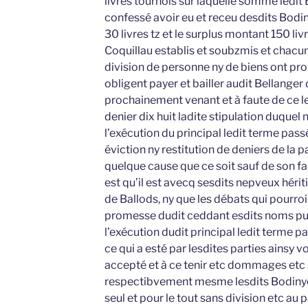
livres tournois sur laquelle somme ledit
confessé avoir eu et receu desdits Bodi
30 livres tz et le surplus montant 150 liv
Coquillau establis et soubzmis et chacun 
division de personne ny de biens ont pro
obligent payer et bailler audit Bellanger
prochainement venant et à faute de ce le
denier dix huit ladite stipulation duque
l’exécution du principal ledit terme pass
éviction ny restitution de deniers de la 
quelque cause que ce soit sauf de son f
est qu’il est avecq sesdits nepveux hérit
de Ballods, ny que les débats qui pourroie
promesse dudit ceddant esdits noms pu
l’exécution dudit principal ledit terme pa
ce qui a esté par lesdites parties ainsy v
accepté et à ce tenir etc dommages etc s
respectibvement mesme lesdits Bodinye
seul et pour le tout sans division etc a