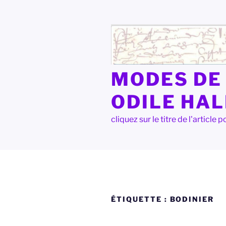
Aller
au
contenu
principal
MODES DE 
ODILE HA
cliquez sur le titre de l'articl
ÉTIQUETTE :
BODINIER