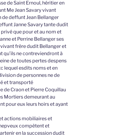
e de Saint Ernoul, héritier en
funt Me Jean Savary vivant
n de deffunt Jean Bellanger
 deffunt Janne Savary tante dudit
 privé que pour et au nom et
Jeanne et Perrine Bellanger ses
vivant frère dudit Bellanger et
t qu’ils ne contreviendront à
peine de toutes pertes despens
c lequel esdits noms et en
 division de personnes ne de
é et transporté
e de Craon et Pierre Coquillau
des Mortiers demeurant au
nt pour eux leurs hoirs et ayant
t actions mobiliaires et
s nepveux compètent et
rtenir en la succession dudit