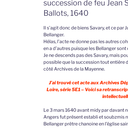
succession de feu Jean 
Ballots, 1640
Il s’agit donc de biens Savary, et ce par
Bellanger.
Hélas, l’acte ne donne pas les autres coh
en a d’autres puisque les Bellanger sont d
Je ne descends pas des Savary, mais pour
possible que la succession tout entière d
côté Archives de la Mayenne.
J’ai trouvé cet acte aux Archives D
Loire, série 5E1 – Voici sa retranscrip
intellectuell
Le 3 mars 1640 avant midy par davant no
Angers fut présent establi et soubzmis n
Bellanger prêtre chanoine en l’église sain