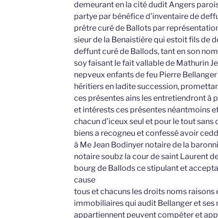
demeurant en la cité dudit Angers paroiss
partye par bénéfice d’inventaire de def
prêtre curé de Ballots par représentatio
sieur de la Benaistière qui estoit fils de
deffunt curé de Ballods, tant en son nom
soy faisant le fait vallable de Mathurin 
nepveux enfants de feu Pierre Bellanger 
héritiers en ladite succession, promettan
ces présentes ains les entretiendront à 
et intérests ces présentes néantmoins et
chacun d’iceux seul et pour le tout sans
biens a recogneu et confessé avoir cedd
à Me Jean Bodinyer notaire de la baronni
notaire soubz la cour de saint Laurent 
bourg de Ballods ce stipulant et accepta
cause
tous et chacuns les droits noms raisons e
immobiliaires qui audit Bellanger et se
appartiennent peuvent compéter et appa