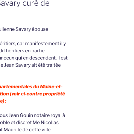
Savary curé de
 Julienne Savary épouse
éritiers, car manifestement il y
it héritiers en partie.
 ceux qui en descendent, il est
e Jean Savary ait été traitée
épartementales du Maine-et-
tion (voir ci-contre propriété
e) :
us Jean Gouin notaire royal à
oble et discret Me Nicollas
t Maurille de cette ville