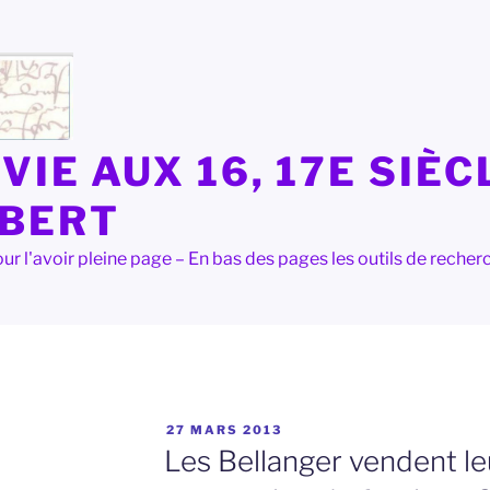
VIE AUX 16, 17E SIÈC
LBERT
e pour l'avoir pleine page – En bas des pages les outils de rec
PUBLIÉ
27 MARS 2013
LE
Les Bellanger vendent leu