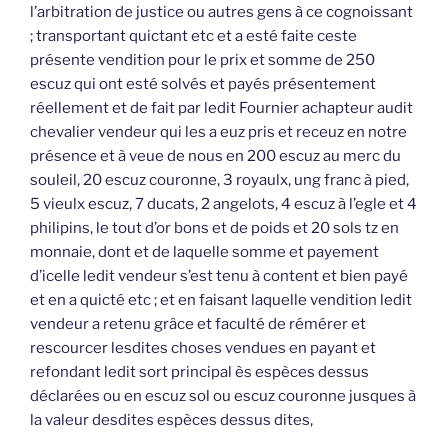
l’arbitration de justice ou autres gens à ce cognoissant
; transportant quictant etc et a esté faite ceste
présente vendition pour le prix et somme de 250
escuz qui ont esté solvés et payés présentement
réellement et de fait par ledit Fournier achapteur audit
chevalier vendeur qui les a euz pris et receuz en notre
présence et à veue de nous en 200 escuz au merc du
souleil, 20 escuz couronne, 3 royaulx, ung franc à pied,
5 vieulx escuz, 7 ducats, 2 angelots, 4 escuz à l’egle et 4
philipins, le tout d’or bons et de poids et 20 sols tz en
monnaie, dont et de laquelle somme et payement
d’icelle ledit vendeur s’est tenu à content et bien payé
et en a quicté etc ; et en faisant laquelle vendition ledit
vendeur a retenu grâce et faculté de rémérer et
rescourcer lesdites choses vendues en payant et
refondant ledit sort principal ès espèces dessus
déclarées ou en escuz sol ou escuz couronne jusques à
la valeur desdites espèces dessus dites,