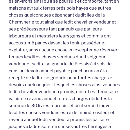
es environs ainsi qu’il se poursuit et comporte, tant en
maisons ayraulx terres prés bois hayes que autres
choses quelconques dépendant dudit lieu de la
Chemynerie tout ainsi que ledit chevalier vendeur et
ses prédécesseurs tant par eulx que par leurs
laboureurs et mestaiers leurs gens et commis ont
accoustumé par cy davant les tenir, posséder et
exploiter, sans aucune chose en excepter ne réserver ;
tenues lesdites choses vendues dudit seigneur
vendeur et sadite seigneurie du Plessis à 4 sols de
cens ou devoir annuel payable par chacun an à la
recepte de ladite seigneurie pour toutes charges et
devoirs quelconques ; lesquelles choses ainsi vendues
ledit chevalier vendeur a promis, doit et est tenu faire
valoir de revenu annuel toutes charges déduites la
somme de 30 livres tournois, et où il seroit trouvé
lesdites choses vendues estre de moindre valeur et
revenu annuel ledit vendeur a promis les parfaire
jusques à ladite somme sur ses autres héritages à