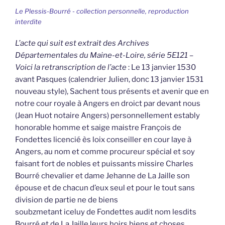
Le Plessis-Bourré - collection personnelle, reproduction
interdite
L’acte qui suit est extrait des Archives
Départementales du Maine-et-Loire, série 5E121 –
Voici la retranscription de l’acte
: Le 13 janvier 1530
avant Pasques (calendrier Julien, donc 13 janvier 1531
nouveau style), Sachent tous présents et avenir que en
notre cour royale à Angers en droict par devant nous
(Jean Huot notaire Angers) personnellement estably
honorable homme et saige maistre François de
Fondettes licencié ès loix conseiller en cour laye à
Angers, au nom et comme procureur spécial et soy
faisant fort de nobles et puissants missire Charles
Bourré chevalier et dame Jehanne de La Jaille son
épouse et de chacun d’eux seul et pour le tout sans
division de partie ne de biens
soubzmetant iceluy de Fondettes audit nom lesdits
Bourré et de La Jaille leurs hoirs biens et choses