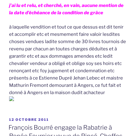
j’ai lu et relu, et cherché, en vain, aucune mention de
la date d’échéance de la condition de grâce
à laquelle vendition et tout ce que dessus est dit tenir
et accomplir etc et mesmement faire valoir lesdites
choses vendues ladite somme de 30 livres tournois de
revenu par chacun an toutes charges déduites et à
garantir etc et aux dommages amendes etc ledit
chevalier vendeur a obligé et oblige soy ses hoirs etc
renonçant etc foy jugement et condemnation etc
présents à ce Estienne Dupré Jehan Lebec et maistre
Mathurin Fremont demourant à Angers, ce fut fait et
donné à Angers en la maison dudit achacteur
PUBLIÉ
12 OCTOBRE 2011
LE
François Bourré engage la Rabatrie à
Renée Fournier veuve de Pincé, Cheffes