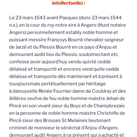
intellectuelle) :
Le 23 mars 1543 avant Pasques (donc 23 mars 1544
n.s.), en la cour du roy notre sire à Angers (Huot notaire
Angers) personnellement estably noble homme et
puissant messire Françoys Bourré chevalier seigneur
de Jarzé et du Plessis Bourré en ce pays d’Anjou et
demourant audit lieu du Plessis, soubzmectant etc
confesse avoir aujourd’huy vendu quicté ceddé
délaissé et transporté et encores vend quite cedde
délaisse et transporte dès maintenant et à présent à
tousjoursmais pertétuellement par héritaige
à damoyselle Renée Fournier dame de Couldray et des
Aillères veufve de feu noble homme maistre Jehan de
Pincé en son vivant sieur du Boys et de Champbrezais
en la personne de noble homme maistre Christofle de
Pincé sieur des Brosses St Melaines lieutenant
criminel de monsieur le sénéchal d’Anjou d’Angers
demourant audit Angers à ce présent qui a achacté et