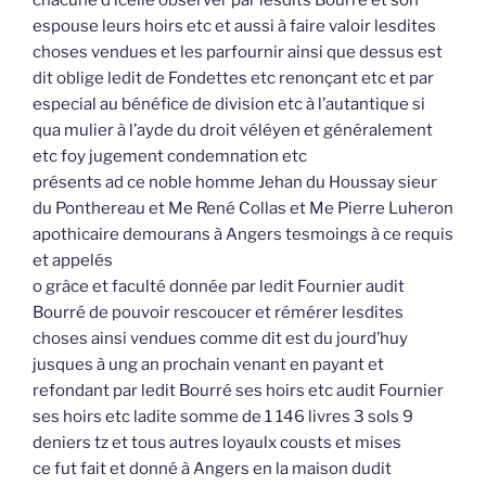
espouse leurs hoirs etc et aussi à faire valoir lesdites
choses vendues et les parfournir ainsi que dessus est
dit oblige ledit de Fondettes etc renonçant etc et par
especial au bénéfice de division etc à l’autantique si
qua mulier à l’ayde du droit véléyen et généralement
etc foy jugement condemnation etc
présents ad ce noble homme Jehan du Houssay sieur
du Ponthereau et Me René Collas et Me Pierre Luheron
apothicaire demourans à Angers tesmoings à ce requis
et appelés
o grâce et faculté donnée par ledit Fournier audit
Bourré de pouvoir rescoucer et rémérer lesdites
choses ainsi vendues comme dit est du jourd’huy
jusques à ung an prochain venant en payant et
refondant par ledit Bourré ses hoirs etc audit Fournier
ses hoirs etc ladite somme de 1 146 livres 3 sols 9
deniers tz et tous autres loyaulx cousts et mises
ce fut fait et donné à Angers en la maison dudit