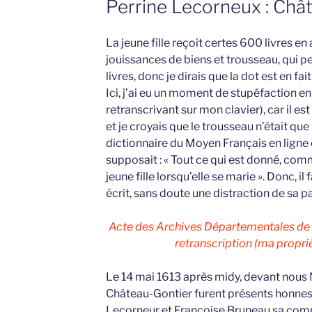
Perrine Lecorneux : Châ
La jeune fille reçoit certes 600 livres en
jouissances de biens et trousseau, qui 
livres, donc je dirais que la dot est en fai
Ici, j’ai eu un moment de stupéfaction en 
retranscrivant sur mon clavier), car il es
et je croyais que le trousseau n’était que l
dictionnaire du Moyen Français en ligne e
supposait : « Tout ce qui est donné, com
jeune fille lorsqu’elle se marie ». Donc, il
écrit, sans doute une distraction de sa pa
Acte des Archives Départementales de
retranscription (ma propriét
Le 14 mai 1613 après midy, devant nous N
Château-Gontier furent présents honne
Lecorneur et Françoise Bruneau sa comp