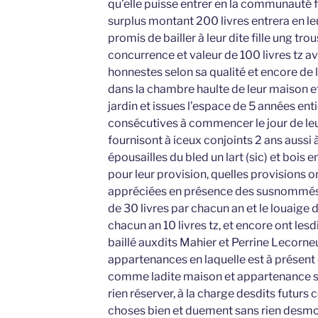
qu’elle puisse entrer en la communauté f
surplus montant 200 livres entrera en l
promis de bailler à leur dite fille ung t
concurrence et valeur de 100 livres tz
honnestes selon sa qualité et encore de l
dans la chambre haulte de leur maison et
jardin et issues l’espace de 5 années enti
consécutives à commencer le jour de le
fournisont à iceux conjoints 2 ans auss
épousailles du bled un lart (sic) et bois e
pour leur provision, quelles provisions on
appréciées en présence des susnommés 
de 30 livres par chacun an et le louaige 
chacun an 10 livres tz, et encore ont le
baillé auxdits Mahier et Perrine Lecorne
appartenances en laquelle est à présen
comme ladite maison et appartenance s
rien réserver, à la charge desdits futurs 
choses bien et duement sans rien desmoli