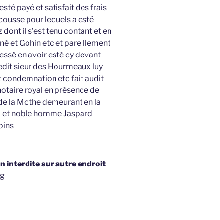
sté payé et satisfait des frais
cousse pour lequels a esté
 dont il s’est tenu contant et en
né et Gohin etc et pareillement
fessé en avoir esté cy devant
e ledit sieur des Hourmeaux luy
t condemnation etc fait audit
otaire royal en présence de
de la Mothe demeurant en la
al et noble homme Jaspard
oins
 interdite sur autre endroit
og