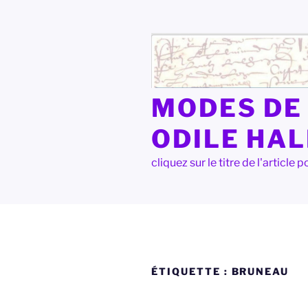
Aller
au
contenu
principal
MODES DE 
ODILE HA
cliquez sur le titre de l'articl
ÉTIQUETTE :
BRUNEAU