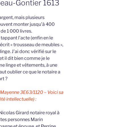
teau-Gontier 1613
 argent, mais plusieurs
peuvent monter jusqu’à 400
t de 1 000 livres.
tappant l’acte (enfin en le
t écrit « trousseau de meubles »,
inge. J’ai donc vérifié sur le
t il dit bien comme je le
me linge et vêtements, à une
 faut oublier ce que le notaire a
rt ?
 Mayenne 3E63/1120 – Voici sa
é intellectuelle) :
icolas Girard notaire royal à
stes personnes Marin
agne et épouse, et Perrine