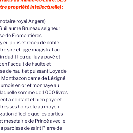
tre propriété intellectuelle) :
 notaire royal Angers)
Guillaume Bruneau seigneur
se de Fromentières
 eu prins et receu de noble
re sire et juge magistrat au
 dudit lieu qui luy a payé et
en l’acquit de haulte et
 de hault et puissant Loys de
e Montbazon dame de Lézigné
ournois en or et monnaye au
 laquelle somme de 1 000 livres
ent à contant et bien payé et
utres ses hoirs etc au moyen
ation d’icelle que les parties
 et mesetairie de Princé avec le
 la paroisse de saint Pierre de