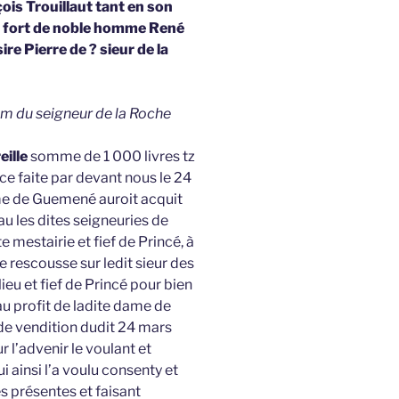
çois Trouillaut tant en son
 fort de noble homme René
ire Pierre de ? sieur de la
nom du seigneur de la Roche
eille
somme de 1 000 livres tz
ce faite par devant nous le 24
me de Guemené auroit acquit
 les dites seigneuries de
 mestairie et fief de Princé, à
e rescousse sur ledit sieur des
eu et fief de Princé pour bien
u profit de ladite dame de
 de vendition dudit 24 mars
r l’advenir le voulant et
 ainsi l’a voulu consenty et
s présentes et faisant