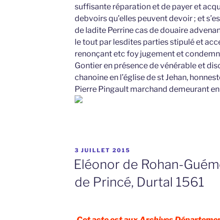
suffisante réparation et de payer et acqu
debvoirs qu’elles peuvent devoir ; et s’e
de ladite Perrine cas de douaire advenan
le tout par lesdites parties stipulé et ac
renonçant etc foy jugement et condemnat
Gontier en présence de vénérable et dis
chanoine en l’église de st Jehan, honne
Pierre Pingault marchand demeurant en l
PUBLIÉ
3 JUILLET 2015
LE
Eléonor de Rohan-Guémé
de Princé, Durtal 1561
Cet acte est aux Archives Départemen