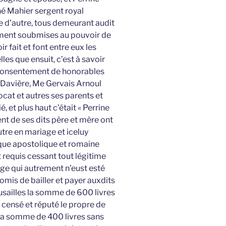
né Mahier sergent royal
le d’autre, tous demeurant audit
ement soubmises au pouvoir de
r fait et font entre eux les
es que ensuit, c’est à savoir
t consentement de honorables
Davière, Me Gervais Arnoul
ocat et autres ses parents et
é, et plus haut c’était « Perrine
nt de ses dits père et mère ont
utre en mariage et iceluy
ique apostolique et romaine
 requis cessant tout légitime
e qui autrement n’eust esté
omis de bailler et payer auxdits
usailles la somme de 600 livres
 censé et réputé le propre de
 la somme de 400 livres sans