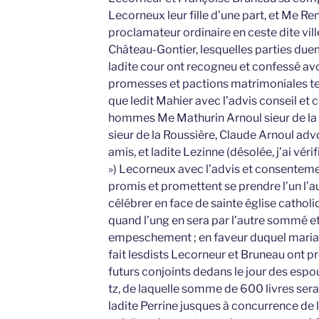
Lecorneux leur fille d’une part, et Me Re
proclamateur ordinaire en ceste dite vil
Château-Gontier, lesquelles parties du
ladite cour ont recogneu et confessé avoi
promesses et pactions matrimoniales tell
que ledit Mahier avec l’advis conseil e
hommes Me Mathurin Arnoul sieur de la 
sieur de la Roussière, Claude Arnoul adv
amis, et ladite Lezinne (désolée, j’ai vérifi
») Lecorneux avec l’advis et consenteme
promis et promettent se prendre l’un l’a
célébrer en face de sainte église cathol
quand l’ung en sera par l’autre sommé et
empeschement ; en faveur duquel mariag
fait lesdists Lecorneur et Bruneau ont pr
futurs conjoints dedans le jour des espo
tz, de laquelle somme de 600 livres sera
ladite Perrine jusques à concurrence de