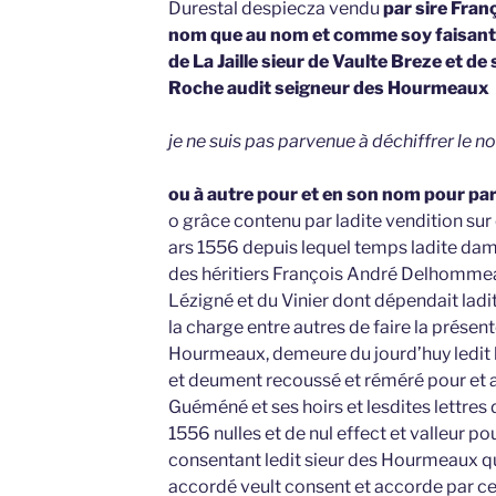
Durestal despiecza vendu
par sire Fran
nom que au nom et comme soy faisant
de La Jaille sieur de Vaulte Breze et de s
Roche audit seigneur des Hourmeaux
je ne suis pas parvenue à déchiffrer le 
ou à autre pour et en son nom pour par
o grâce contenu par ladite vendition sur 
ars 1556 depuis lequel temps ladite da
des héritiers François André Delhommeau
Lézigné et du Vinier dont dépendait ladite
la charge entre autres de faire la présent
Hourmeaux, demeure du jourd’huy ledit li
et deument recoussé et réméré pour et a
Guéméné et ses hoirs et lesdites lettres
1556 nulles et de nul effect et valleur pou
consentant ledit sieur des Hourmeaux qui
accordé veult consent et accorde par ce