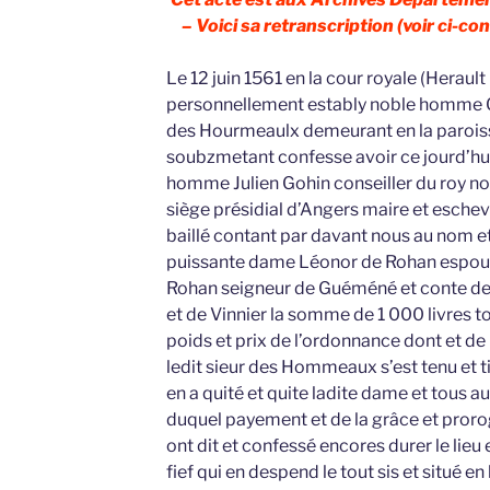
– Voici sa retranscription (voir ci-con
Le 12 juin 1561 en la cour royale (Herault
personnellement estably noble homme 
des Hourmeaulx demeurant en la parois
soubzmetant confesse avoir ce jourd’huy
homme Julien Gohin conseiller du roy not
siège présidial d’Angers maire et eschevin
baillé contant par davant nous au nom et 
puissante dame Léonor de Rohan espouse
Rohan seigneur de Guéméné et conte d
et de Vinnier la somme de 1 000 livres t
poids et prix de l’ordonnance dont et de
ledit sieur des Hommeaux s’est tenu et ti
en a quité et quite ladite dame et tous a
duquel payement et de la grâce et prorog
ont dit et confessé encores durer le lieu
fief qui en despend le tout sis et situé en