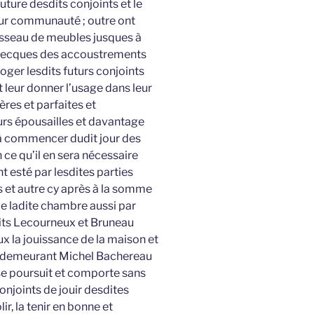
uture desdits conjoints et le
eur communauté ; outre ont
rousseau de meubles jusques à
 avecques des accoustrements
oger lesdits futurs conjoints
 leur donner l’usage dans leur
ères et parfaites et
urs épousailles et davantage
i à commencer dudit jour des
n ce qu’il en sera nécessaire
t esté par lesdites parties
et autre cy après à la somme
de ladite chambre aussi par
sdits Lecourneux et Bruneau
ux la jouissance de la maison et
t demeurant Michel Bachereau
e poursuit et comporte sans
conjoints de jouir desdites
r, la tenir en bonne et