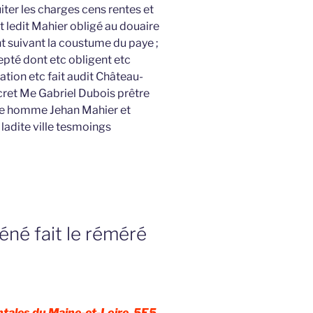
iter les charges cens rentes et
st ledit Mahier obligé au douaire
t suivant la coustume du paye ;
cepté dont etc obligent etc
ion etc fait audit Château-
cret Me Gabriel Dubois prêtre
ste homme Jehan Mahier et
adite ville tesmoings
né fait le réméré
tales du Maine-et-Loire, 5E5