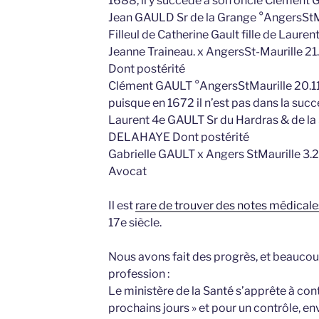
1688, il y succède à son oncle Clément G
Jean GAULD Sr de la Grange °AngersStMa
Filleul de Catherine Gault fille de Laure
Jeanne Traineau. x AngersSt-Maurille 2
Dont postérité
Clément GAULT °AngersStMaurille 20.1
puisque en 1672 il n’est pas dans la succ
Laurent 4e GAULT Sr du Hardras & de la
DELAHAYE Dont postérité
Gabrielle GAULT x Angers StMaurille 3
Avocat
Il est
rare de trouver des notes médicale
17e siècle.
Nous avons fait des progrès, et beaucou
profession :
Le ministère de la Santé s’apprête à cont
prochains jours » et pour un contrôle, 