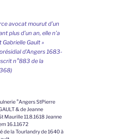
rce avocat mourut d’un
nt plus d’un an, elle n’a
t Gabrielle Gault »
résidial d’Angers 1683-
scrit n°883 de la
3368)
aulnerie °Angers StPierre
e GAULT & de Jeanne
 Maurille 11.8.1618 Jeanne
em 16.1.1672
 de la Tourlandry de 1640 à