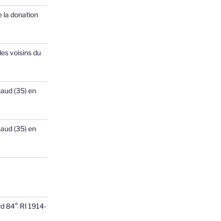
 la donation
les voisins du
haud (35) en
haud (35) en
rd 84° RI 1914-