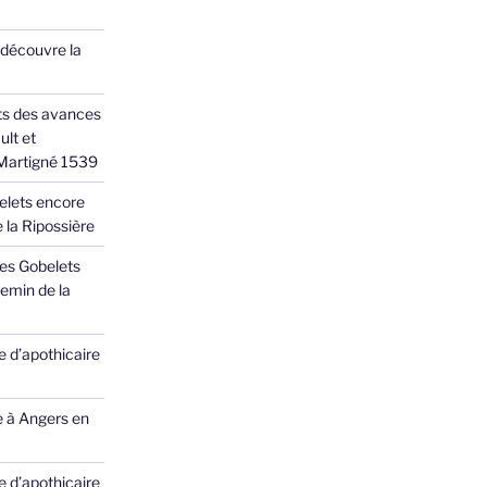
 découvre la
ts des avances
ult et
 Martigné 1539
elets encore
 la Ripossière
des Gobelets
emin de la
 d’apothicaire
e à Angers en
 d’apothicaire