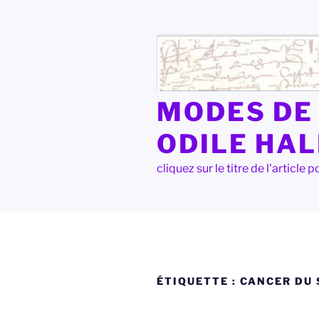
Aller
au
contenu
principal
MODES DE 
ODILE HA
cliquez sur le titre de l'articl
ÉTIQUETTE :
CANCER DU 