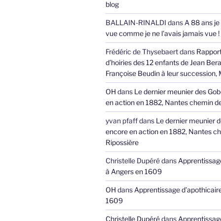
blog
BALLAIN-RINALDI
dans
A 88 ans je
vue comme je ne l’avais jamais vue !
Frédéric de Thysebaert
dans
Rappor
d’hoiries des 12 enfants de Jean Bera
Françoise Beudin à leur succession,
OH
dans
Le dernier meunier des Gob
en action en 1882, Nantes chemin de
yvan pfaff
dans
Le dernier meunier 
encore en action en 1882, Nantes ch
Ripossière
Christelle Dupéré
dans
Apprentissage
à Angers en 1609
OH
dans
Apprentissage d’apothicair
1609
Christelle Dupéré
dans
Apprentissage