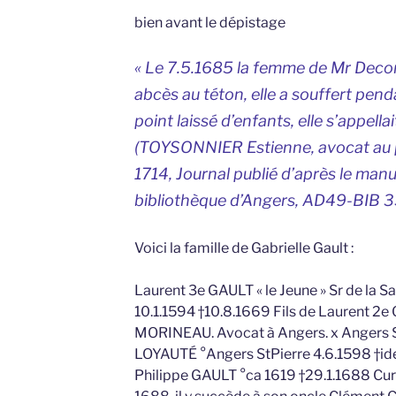
bien avant le dépistage
« Le 7.5.1685 la femme de Mr Deco
abcès au téton, elle a souffert penda
point laissé d’enfants, elle s’appellai
(TOYSONNIER Estienne, avocat au p
1714, Journal publié d’après le manu
bibliothèque d’Angers, AD49-BIB 
Voici la famille de Gabrielle Gault :
Laurent 3e GAULT « le Jeune » Sr de la S
10.1.1594 †10.8.1669 Fils de Laurent 2
MORINEAU. Avocat à Angers. x Angers St
LOYAUTÉ °Angers StPierre 4.6.1598 †id
Philippe GAULT °ca 1619 †29.1.1688 Curé