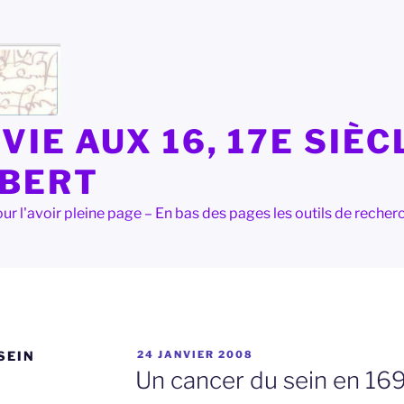
VIE AUX 16, 17E SIÈC
LBERT
e pour l'avoir pleine page – En bas des pages les outils de rec
PUBLIÉ
SEIN
24 JANVIER 2008
LE
Un cancer du sein en 16