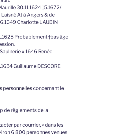
ault.
urille 30.11.1624 †5.1672/
nt Laisné At à Angers & de
1.6.1649 Charlotte LAUBIN
1.1625 Probablement †bas âge
ession.
 Saulnerie x 1646 Renée
.2.1654 Guillaume DESCORE
s personnelles
concernant le
p de règlements de la
acter par courrier, « dans les
environ 6 800 personnes venues