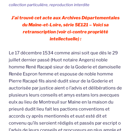
collection particulière, reproduction interdite
J’ai trouvé cet acte aux Archives Départementales
du Maine-et-Loire, série 5E121 – Voici sa
retranscription (voir ci-contre propriété
intellectuelle) :
Le 17 décembre 1534 comme ainsi soit que dès le 29
juillet dernier passé (Huot notaire Angers) noble
homme René Racapé sieur de la Goderie et damoiselle
Renée Espron femme et espouse de noble homme
Pierre Racapé fils aisné dudit sieur de la Goderie et
auctorisée par justice aient o l’advis et délibérations de
plusieurs leurs conseils et amys estans lors avecques
eulx au lieu de Montreuil sur Maine en la maison du
prieuré dudit lieu fait les pactions conventions et
accords cy après mentionnés et eust esté dit et
convenu qu’ils seroient rédigés et passés par escript o
l’advis de leurs conseils et procureurs en plus ample et