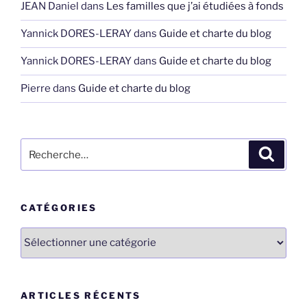
JEAN Daniel
dans
Les familles que j’ai étudiées à fonds
Yannick DORES-LERAY
dans
Guide et charte du blog
Yannick DORES-LERAY
dans
Guide et charte du blog
Pierre
dans
Guide et charte du blog
Recherche
Recher
pour
:
CATÉGORIES
Catégories
ARTICLES RÉCENTS