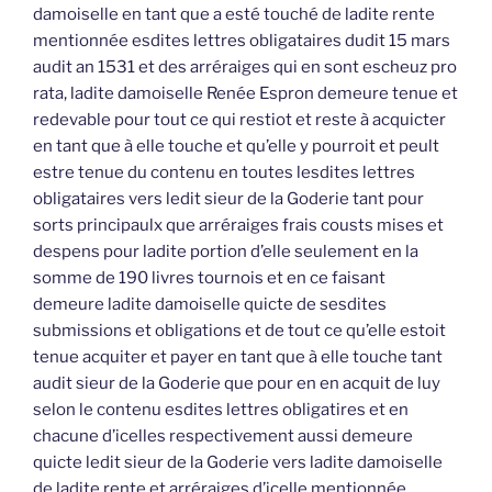
damoiselle en tant que a esté touché de ladite rente
mentionnée esdites lettres obligataires dudit 15 mars
audit an 1531 et des arréraiges qui en sont escheuz pro
rata, ladite damoiselle Renée Espron demeure tenue et
redevable pour tout ce qui restiot et reste à acquicter
en tant que à elle touche et qu’elle y pourroit et peult
estre tenue du contenu en toutes lesdites lettres
obligataires vers ledit sieur de la Goderie tant pour
sorts principaulx que arréraiges frais cousts mises et
despens pour ladite portion d’elle seulement en la
somme de 190 livres tournois et en ce faisant
demeure ladite damoiselle quicte de sesdites
submissions et obligations et de tout ce qu’elle estoit
tenue acquiter et payer en tant que à elle touche tant
audit sieur de la Goderie que pour en en acquit de luy
selon le contenu esdites lettres obligatires et en
chacune d’icelles respectivement aussi demeure
quicte ledit sieur de la Goderie vers ladite damoiselle
de ladite rente et arréraiges d’icelle mentionnée