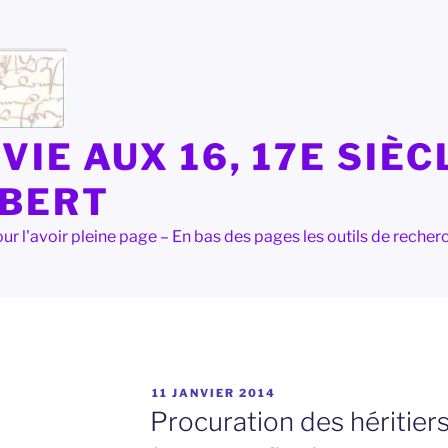
VIE AUX 16, 17E SIÈC
LBERT
e pour l'avoir pleine page – En bas des pages les outils de rec
PUBLIÉ
Y
11 JANVIER 2014
LE
Procuration des héritier