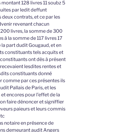
 montant 128 livres 11 soubz 5
ites par ledit deffunt
eux contrats, et ce par les
advenir revenant chacun
 1 200 livres, la somme de 300
res à la somme de 117 livres 17
 la part dudit Gougaud, et en
ts constituants tels acquits et
 constituants ont dès à présent
recevaient lesdites rentes et
esdits constituants donné
er comme par ces présentes ils
dit Pallais de Paris, et les
et encores pour l’effet de la
on faire dénoncer et signiffier
ceveurs paieurs et leurs commis
etc
us notaire en présence de
iens demeurant audit Angers