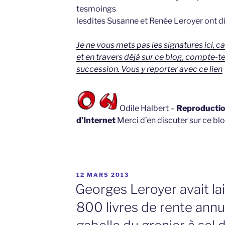
tesmoings
lesdites Susanne et Renée Leroyer ont di
Je ne vous mets pas les signatures ici, ca
et en travers déjà sur ce blog, compte-t
succession. Vous y reporter avec ce lien
Odile Halbert –
Reproduction
d’Internet
Merci d’en discuter sur ce blo
PUBLIÉ
12 MARS 2013
LE
Georges Leroyer avait la
800 livres de rente annue