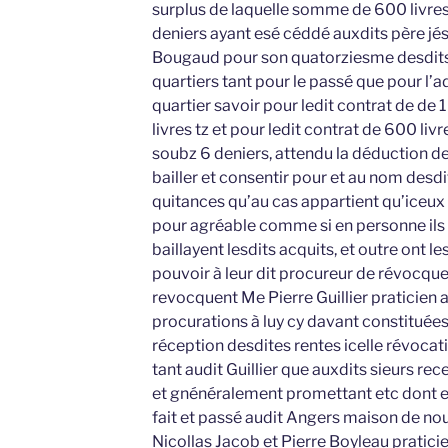
surplus de laquelle somme de 600 livres
deniers ayant esé céddé auxdits père jésu
Bougaud pour son quatorziesme desdits d
quartiers tant pour le passé que pour l’
quartier savoir pour ledit contrat de de
livres tz et pour ledit contrat de 600 liv
soubz 6 deniers, attendu la déduction de
bailler et consentir pour et au nom desdi
quitances qu’au cas appartient qu’iceux
pour agréable comme si en personne ils 
baillayent lesdits acquits, et outre ont l
pouvoir à leur dit procureur de révocqu
revocquent Me Pierre Guillier praticien au
procurations à luy cy davant constituées 
réception desdites rentes icelle révocati
tant audit Guillier que auxdits sieurs re
et gnénéralement promettant etc dont 
fait et passé audit Angers maison de no
Nicollas Jacob et Pierre Boyleau pratic