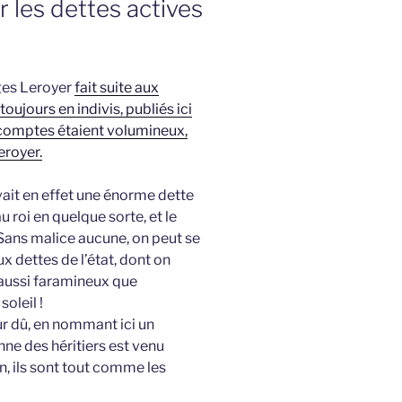
r les dettes actives
ges Leroyer
fait suite aux
oujours en indivis, publiés ici
s comptes étaient volumineux,
eroyer.
uvait en effet une énorme dette
au roi en quelque sorte, et le
 Sans malice aucune, on peut se
 dettes de l’état, dont on
aussi faramineux que
oleil !
eur dû, en nommant ici un
ne des héritiers est venu
, ils sont tout comme les