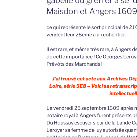
gabelle du grenier à sel 
Maisdon et Angers 160
ce qui représente le sort principal de 21 0
vendent leur 28ème à un cohéritier.
Il est rare, et même très rare, à Angers 
de cette importance ! Ce Georges Leroye
Prévôts des Marchands !
J’ai trouvé cet acte aux Archives D
Loire, série 5E8 – Voici sa retranscrip
intellectuell
Le vendredi 25 septembre 1609 après m
notaire royal à Angers furent présents 
Du Houssay escuyer sieur de la Lande C
Leroyer sa femme de luy autorisée quant