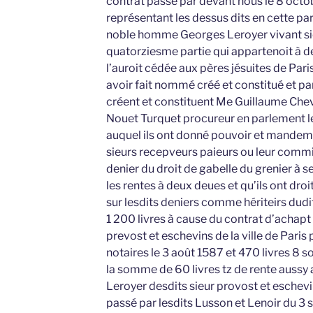
contrat passé par devant nous le 8 octo
représentant les dessus dits en cette part
noble homme Georges Leroyer vivant sie
quatorziesme partie qui appartenoit à d
l’auroit cédée aux pères jésuites de Par
avoir fait nommé créé et constitué et p
créent et constituent Me Guillaume Chevr
Nouet Turquet procureur en parlement l
auquel ils ont donné pouvoir et mandeme
sieurs recepveurs paieurs ou leur commi
denier du droit de gabelle du grenier à sel
les rentes à deux deues et qu’ils ont dro
sur lesdits deniers comme hériteirs dudi
1 200 livres à cause du contrat d’achapt 
prevost et eschevins de la ville de Paris
notaires le 3 août 1587 et 470 livres 8 so
la somme de 60 livres tz de rente aussy a
Leroyer desdits sieur provost et eschevi
passé par lesdits Lusson et Lenoir du 3