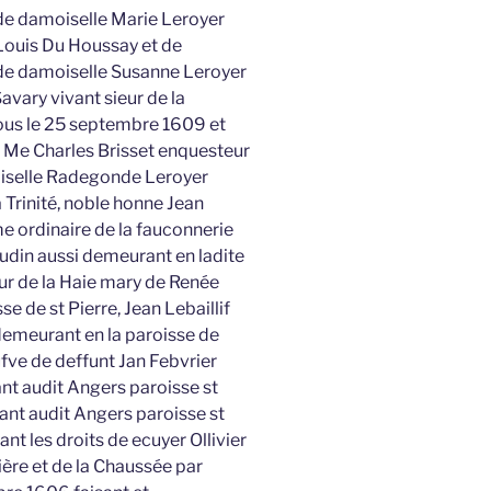
de damoiselle Marie Leroyer
Louis Du Houssay et de
de damoiselle Susanne Leroyer
vary vivant sieur de la
ous le 25 septembre 1609 et
 Me Charles Brisset enquesteur
amoiselle Radegonde Leroyer
 Trinité, noble honne Jean
e ordinaire de la fauconnerie
udin aussi demeurant en ladite
ieur de la Haie mary de Renée
e de st Pierre, Jean Lebaillif
demeurant en la paroisse de
fve de deffunt Jan Febvrier
nt audit Angers paroisse st
ant audit Angers paroisse st
t les droits de ecuyer Ollivier
dière et de la Chaussée par