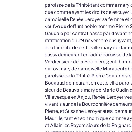
paroisse de la Trinité tant comme mary 
que comme ayant les droits de escuyer 
damoiselle Renée Leroyer sa femme et 
veufve du deffunt noble homme Pierre Sa
Gaudaie par contrat passé par devant n
ratiffication du 29 novembre ensuyvant,
à l’officialité de cette ville mary de d
aussy demeurant en ladite paroisse de la
Verdier sieur de la Bodinière gentilhomm
du roy mary de damoiselle Marguerite O
paroisse de la Trinité, Pierre Courarie s
Bougaud demeurant en cette ville paroiss
sieur de Beauvais mary de Marie Oudin 
Villevesque en Anjou, Renée Leroyer veu
vivant sieur de la Bourdonnière demeura
Pierre, et Susanne Leroyer aussi demaur
Maurille, tant en son nom que comme ayan
et Allain les Royers sieurs de la Poignar