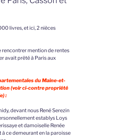
de Paris, Casson et
9
00 livres, et ici, 2 nièces
de rencontrer mention de rentes
r avait prêté à Paris aux
épartementales du Maine-et-
tion (voir ci-contre propriété
e) :
idy, devant nous René Serezin
personnellement establys Loys
erissaye et damoiselle Renée
 à ce demeurant en la paroisse