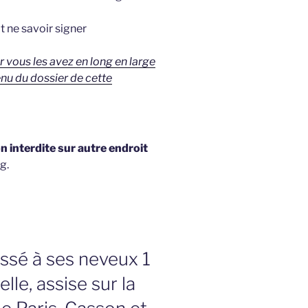
t ne savoir signer
r vous les avez en long en large
enu du dossier de cette
 interdite sur autre endroit
g.
issé à ses neveux 1
lle, assise sur la