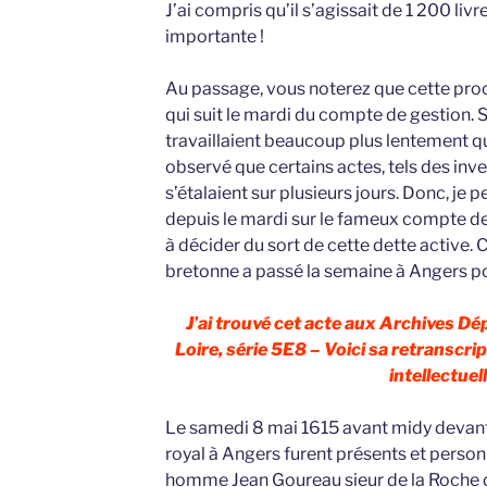
J’ai compris qu’il s’agissait de 1 200 liv
importante !
Au passage, vous noterez que cette proc
qui suit le mardi du compte de gestion. S
travaillaient beaucoup plus lentement que
observé que certains actes, tels des inv
s’étalaient sur plusieurs jours. Donc, je p
depuis le mardi sur le fameux compte de
à décider du sort de cette dette active. C
bretonne a passé la semaine à Angers pou
J’ai trouvé cet acte aux Archives D
Loire, série 5E8 – Voici sa retranscrip
intellectuell
Le samedi 8 mai 1615 avant midy devant
royal à Angers furent présents et perso
homme Jean Goureau sieur de la Roche d