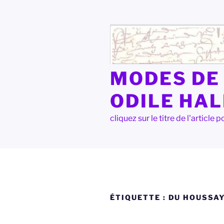
Aller
au
contenu
principal
MODES DE 
ODILE HA
cliquez sur le titre de l'articl
ÉTIQUETTE :
DU HOUSSA