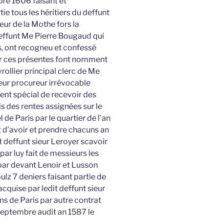
bre 1606 faisant et
ie tous les héritiers du deffunt
ur de la Mothe fors la
effunt Me Pierre Bougaud qui
is, ont recogneu et confessé
ar ces présentes font nomment
ollier principal clerc de Me
eur procureur irrévocable
nt spécial de recevoir des
s des rentes assignées sur le
 de Paris par le quartier de l’an
it d’avoir et prendre chacuns an
t deffunt sieur Leroyer scavoir
par luy fait de messieurs les
 par devant Lenoir et Lusson
ulz 7 deniers faisant partie de
cquise par ledit deffunt sieur
ns de Paris par autre contrat
 septembre audit an 1587 le