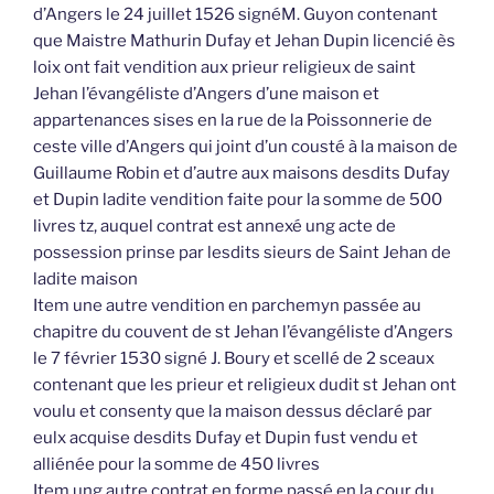
d’Angers le 24 juillet 1526 signéM. Guyon contenant
que Maistre Mathurin Dufay et Jehan Dupin licencié ès
loix ont fait vendition aux prieur religieux de saint
Jehan l’évangéliste d’Angers d’une maison et
appartenances sises en la rue de la Poissonnerie de
ceste ville d’Angers qui joint d’un cousté à la maison de
Guillaume Robin et d’autre aux maisons desdits Dufay
et Dupin ladite vendition faite pour la somme de 500
livres tz, auquel contrat est annexé ung acte de
possession prinse par lesdits sieurs de Saint Jehan de
ladite maison
Item une autre vendition en parchemyn passée au
chapitre du couvent de st Jehan l’évangéliste d’Angers
le 7 février 1530 signé J. Boury et scellé de 2 sceaux
contenant que les prieur et religieux dudit st Jehan ont
voulu et consenty que la maison dessus déclaré par
eulx acquise desdits Dufay et Dupin fust vendu et
alliénée pour la somme de 450 livres
Item ung autre contrat en forme passé en la cour du