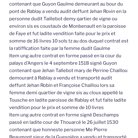
contenant que Guyon Gaulme demeurant au bour du
pont de Rablay a vendu audit deffunt Jehan Rovin en la
personne dudit Taillebot demy qartier de vigne ou
environ sis es coustaulx de Monbenault en la paroisse
de Faye et fut ladite vendition faite pour le prix et
somme de 16 livres 10 sols tz au dos duquel contrat est
la ratiffication faite par la femme dudit Gaulme
Item ung autre contrat en forme passé en la cour du
palays d’Angers le 4 septembre 1518 signé Guyon
contenant que Jehan Tallebot mary de Perrine Chaillou
demourant à Rablay a vendu et transporté audit
deffunt Jehan Robin et Françoise Chaillou lors sa
femme demi quartier de vigne sis au cloux appellé la
Tousche en ladite paroisse de Rablay et fut faite ladite
vendition pour le prix et somme de 10 livres
Item ung autre contrat en forme signé Deschamps
passé en ladite cour de Thouarcé le 26 juillet 1530
contenant que honneste personne Me Pierre
Beaumont sieur de la Guespière a vendu et transporté