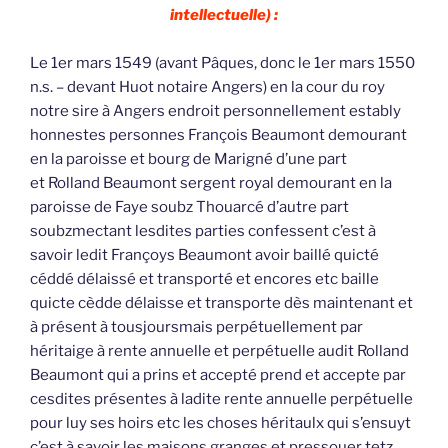
intellectuelle) :
Le 1er mars 1549 (avant Pâques, donc le 1er mars 1550
n.s. – devant Huot notaire Angers) en la cour du roy
notre sire à Angers endroit personnellement estably
honnestes personnes François Beaumont demourant
en la paroisse et bourg de Marigné d’une part
et Rolland Beaumont sergent royal demourant en la
paroisse de Faye soubz Thouarcé d’autre part
soubzmectant lesdites parties confessent c’est à
savoir ledit Françoys Beaumont avoir baillé quicté
céddé délaissé et transporté et encores etc baille
quicte cèdde délaisse et transporte dès maintenant et
à présent à tousjoursmais perpétuellement par
héritaige à rente annuelle et perpétuelle audit Rolland
Beaumont qui a prins et accepté prend et accepte par
cesdites présentes à ladite rente annuelle perpétuelle
pour luy ses hoirs etc les choses héritaulx qui s’ensuyt
c’est à savoir les maisons granges et pressouer tetz