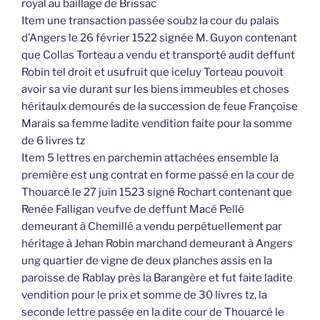
royal au baillage de Brissac
Item une transaction passée soubz la cour du palais
d’Angers le 26 février 1522 signée M. Guyon contenant
que Collas Torteau a vendu et transporté audit deffunt
Robin tel droit et usufruit que iceluy Torteau pouvoit
avoir sa vie durant sur les biens immeubles et choses
héritaulx demourés de la succession de feue Françoise
Marais sa femme ladite vendition faite pour la somme
de 6 livres tz
Item 5 lettres en parchemin attachées ensemble la
première est ung contrat en forme passé en la cour de
Thouarcé le 27 juin 1523 signé Rochart contenant que
Renée Falligan veufve de deffunt Macé Pellé
demeurant à Chemillé a vendu perpétuellement par
héritage à Jehan Robin marchand demeurant à Angers
ung quartier de vigne de deux planches assis en la
paroisse de Rablay près la Barangère et fut faite ladite
vendition pour le prix et somme de 30 livres tz, la
seconde lettre passée en la dite cour de Thouarcé le