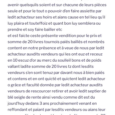
avenir quelsquils soient et sur chacune de leurs pièces
seule et pour le tout o pouvoir d’en faire assiette par
ledit achacteur ses hoirs et aians cause en tel lieu qu’il
luy plaira et touteffoiz et quant bon luy semblera ou
prendre et soy faire bailler etc
et est faicte ceste présente vendition pour le prix et
somme de 20 livres tournois paiés baillés et nombrés
content en notre présence et à veue de nous par ledit
achacteur auxdits vendeurs qui les ont euz et receuz
en 10 escuz d’or au merc du soulleil bons et de poids
vallant ladite somme de 20 livres tz dont lesdits
vendeurs s’en sont tenuz par davant nous à bien paiés
et contens et en ont quicté et quictent ledit achacteur
o grâce et faculté donnée par ledit achacteur auxdits
vendeurs de rescourcer retirer et avoir ledit septier de
blé seigle de rente ainsi vendu comme dit est du
jourd’huy dedans 3 ans prochainement venant en
reffondant et paiant par lesdits vendeurs ou aians leur