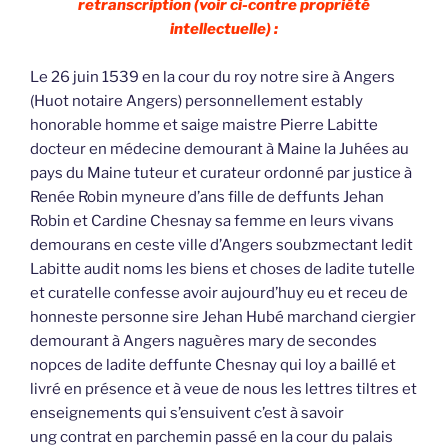
retranscription (voir ci-contre propriété
intellectuelle) :
Le 26 juin 1539 en la cour du roy notre sire à Angers
(Huot notaire Angers) personnellement estably
honorable homme et saige maistre Pierre Labitte
docteur en médecine demourant à Maine la Juhées au
pays du Maine tuteur et curateur ordonné par justice à
Renée Robin myneure d’ans fille de deffunts Jehan
Robin et Cardine Chesnay sa femme en leurs vivans
demourans en ceste ville d’Angers soubzmectant ledit
Labitte audit noms les biens et choses de ladite tutelle
et curatelle confesse avoir aujourd’huy eu et receu de
honneste personne sire Jehan Hubé marchand ciergier
demourant à Angers naguères mary de secondes
nopces de ladite deffunte Chesnay qui loy a baillé et
livré en présence et à veue de nous les lettres tiltres et
enseignements qui s’ensuivent c’est à savoir
ung contrat en parchemin passé en la cour du palais