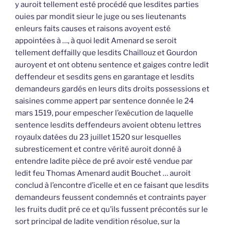
y auroit tellement esté procédé que lesdites parties
ouies par mondit sieur le juge ou ses lieutenants
enleurs faits causes et raisons avoyent esté
appointées à …, à quoi ledit Amenard se seroit
tellement deffailly que lesdits Chaillouz et Gourdon
auroyent et ont obtenu sentence et gaiges contre ledit
deffendeur et sesdits gens en garantage et lesdits
demandeurs gardés en leurs dits droits possessions et
saisines comme appert par sentence donnée le 24
mars 1519, pour empescher l’exécution de laquelle
sentence lesdits deffendeurs avoient obtenu lettres
royaulx datées du 23 juillet 1520 sur lesquelles
subresticement et contre vérité auroit donné à
entendre ladite pièce de pré avoir esté vendue par
ledit feu Thomas Amenard audit Bouchet … auroit
conclud à l’encontre d’icelle et en ce faisant que lesdits
demandeurs feussent condemnés et contraints payer
les fruits dudit pré ce et qu’ils fussent précontés sur le
sort principal de ladite vendition résolue, sur la