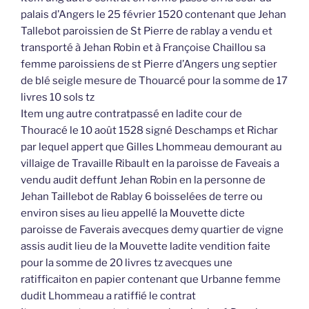
palais d’Angers le 25 février 1520 contenant que Jehan
Tallebot paroissien de St Pierre de rablay a vendu et
transporté à Jehan Robin et à Françoise Chaillou sa
femme paroissiens de st Pierre d’Angers ung septier
de blé seigle mesure de Thouarcé pour la somme de 17
livres 10 sols tz
Item ung autre contratpassé en ladite cour de
Thouracé le 10 août 1528 signé Deschamps et Richar
par lequel appert que Gilles Lhommeau demourant au
villaige de Travaille Ribault en la paroisse de Faveais a
vendu audit deffunt Jehan Robin en la personne de
Jehan Taillebot de Rablay 6 boisselées de terre ou
environ sises au lieu appellé la Mouvette dicte
paroisse de Faverais avecques demy quartier de vigne
assis audit lieu de la Mouvette ladite vendition faite
pour la somme de 20 livres tz avecques une
ratifficaiton en papier contenant que Urbanne femme
dudit Lhommeau a ratiffié le contrat