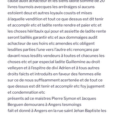
cause audit achacteur et les siens ladite somme de 20
livres tournois avecques les arréraiges si aucuns
estoient deuz et autres loyaulx cousts et mises
à laquelle vendition et tout ce que dessus est dit tenir
et accomplir etc et ladite rente rendre et paier etc et
les choses héritaulx qui pour et assiette de ladite rente
seront baillés garantir etc et aux dommaiges audit
achacteur de ses hoirs etc amendes etc obligent
lesdites parties l’une vers l’autre etc renonçans par
davant nous lesdits vendeurs à toutes et chacunes les
choses etc et par especial ladite Guillemine au droit
velleyen et à l’espitre de divi Adrien et à tous autres
droits faicts et introduits en faveur des femmes elle
sur ce de nous suffisamment acertenée et de tout ce
que dessus est dit tenir et accomplir etc foy jugement
et condemnation etc
présents ad ce maistres Pierre Symon et Jacques
Berguen demourans à Angers tesmoings
fait et donné à Angers en la rue saint Jehan Baptiste les