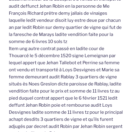
audit deffunct Jehan Robin en la personne de Me
François Richard prêtre demy jallais de vinaiges
laquelle ledit vendeur disoit luy estre deue par chacun
an par ledit Robin sur demy quartier de vigne qui fut de
la faresche de Marays ladite vendition faite pour la
somme de 6 livres 10 sols tz
Item ung autre contrat passé en ladite cour de
Thouarcé le 5 décembre 1520 signe Lemeignan par
lequel appert que Jehan Tallebot et Perrine sa femme
ont vendu et transporté à Loys Desvignes et Marie sa
femme demeurant audit Rablay 3 quartiers de vigne
situés ès Noes Greslon dicte paroisse de Rablay, ladite
vendition faite pour le prix et somme de 11 livres tz au
pied duquel contrat appert que le 6 février 1521 ledit
deffunt Jehan Robin poie et rembourse audit Loys
Desvignes ladite somme de 11 livres tz pour le principal
achapt desdits 3 quartiers de vigne et qu’ils furent
adjugés par decret audit Robin par Jehan Robin sergent