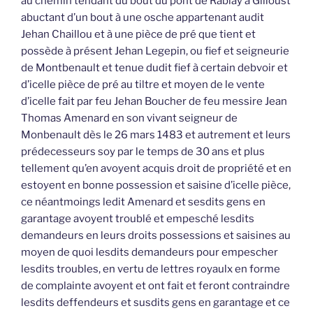
au chemin tendant du bout du pont de Rablay à Gilloust
abuctant d’un bout à une osche appartenant audit
Jehan Chaillou et à une pièce de pré que tient et
possède à présent Jehan Legepin, ou fief et seigneurie
de Montbenault et tenue dudit fief à certain debvoir et
d’icelle pièce de pré au tiltre et moyen de le vente
d’icelle fait par feu Jehan Boucher de feu messire Jean
Thomas Amenard en son vivant seigneur de
Monbenault dès le 26 mars 1483 et autrement et leurs
prédecesseurs soy par le temps de 30 ans et plus
tellement qu’en avoyent acquis droit de propriété et en
estoyent en bonne possession et saisine d’icelle pièce,
ce néantmoings ledit Amenard et sesdits gens en
garantage avoyent troublé et empesché lesdits
demandeurs en leurs droits possessions et saisines au
moyen de quoi lesdits demandeurs pour empescher
lesdits troubles, en vertu de lettres royaulx en forme
de complainte avoyent et ont fait et feront contraindre
lesdits deffendeurs et susdits gens en garantage et ce