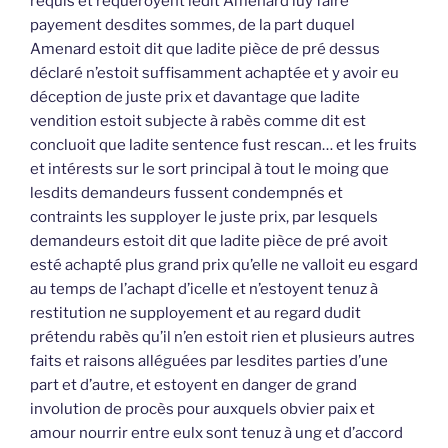
requis et requeroyent ledit Amenard luy faire
payement desdites sommes, de la part duquel
Amenard estoit dit que ladite pièce de pré dessus
déclaré n’estoit suffisamment achaptée et y avoir eu
déception de juste prix et davantage que ladite
vendition estoit subjecte à rabès comme dit est
concluoit que ladite sentence fust rescan… et les fruits
et intérests sur le sort principal à tout le moing que
lesdits demandeurs fussent condempnés et
contraints les supployer le juste prix, par lesquels
demandeurs estoit dit que ladite pièce de pré avoit
esté achapté plus grand prix qu’elle ne valloit eu esgard
au temps de l’achapt d’icelle et n’estoyent tenuz à
restitution ne supployement et au regard dudit
prétendu rabès qu’il n’en estoit rien et plusieurs autres
faits et raisons alléguées par lesdites parties d’une
part et d’autre, et estoyent en danger de grand
involution de procès pour auxquels obvier paix et
amour nourrir entre eulx sont tenuz à ung et d’accord