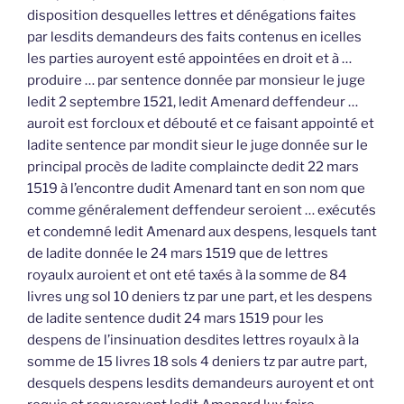
disposition desquelles lettres et dénégations faites
par lesdits demandeurs des faits contenus en icelles
les parties auroyent esté appointées en droit et à …
produire … par sentence donnée par monsieur le juge
ledit 2 septembre 1521, ledit Amenard deffendeur …
auroit est forcloux et débouté et ce faisant appointé et
ladite sentence par mondit sieur le juge donnée sur le
principal procès de ladite complaincte dedit 22 mars
1519 à l’encontre dudit Amenard tant en son nom que
comme généralement deffendeur seroient … exécutés
et condemné ledit Amenard aux despens, lesquels tant
de ladite donnée le 24 mars 1519 que de lettres
royaulx auroient et ont eté taxés à la somme de 84
livres ung sol 10 deniers tz par une part, et les despens
de ladite sentence dudit 24 mars 1519 pour les
despens de l’insinuation desdites lettres royaulx à la
somme de 15 livres 18 sols 4 deniers tz par autre part,
desquels despens lesdits demandeurs auroyent et ont