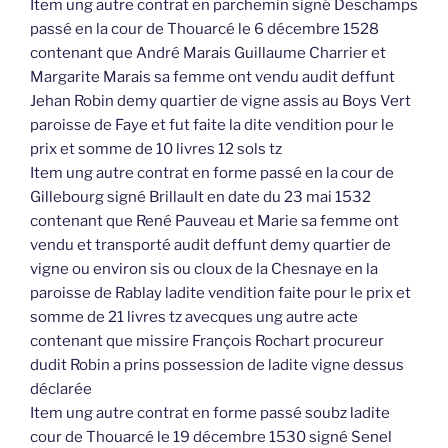
Item ung autre contrat en parchemin signé Deschamps
passé en la cour de Thouarcé le 6 décembre 1528
contenant que André Marais Guillaume Charrier et
Margarite Marais sa femme ont vendu audit deffunt
Jehan Robin demy quartier de vigne assis au Boys Vert
paroisse de Faye et fut faite la dite vendition pour le
prix et somme de 10 livres 12 sols tz
Item ung autre contrat en forme passé en la cour de
Gillebourg signé Brillault en date du 23 mai 1532
contenant que René Pauveau et Marie sa femme ont
vendu et transporté audit deffunt demy quartier de
vigne ou environ sis ou cloux de la Chesnaye en la
paroisse de Rablay ladite vendition faite pour le prix et
somme de 21 livres tz avecques ung autre acte
contenant que missire François Rochart procureur
dudit Robin a prins possession de ladite vigne dessus
déclarée
Item ung autre contrat en forme passé soubz ladite
cour de Thouarcé le 19 décembre 1530 signé Senel