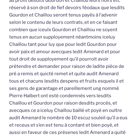
au profit desdits Gourdon et Chaillou leurs hoirs etc
réservé à son droit de fief devoirs féodaux que lesdits
Gourdon et Chaillou seront tenus payés à l’advenir
selon le contenu de leurs contrats, et en ce faisant
combien que iceulx Gourdon et Chaillou ne soyent
tenus en aucun supployement néantmoins iceluy
Chaillou tant pour luy que pour ledit Gourdon pour
avoir paix et amour avecques ledit Amenard et pour
tout droit de supployement qu’il pourroit avoir
prétendre et demander pour raison de ladite pièce de
pré a remis et quicté remet et quite audit Amenard
tous et chacuns lesdits despens et fruits esquels il et
ses gens de garantage et pareillement ung nommé
Pierre Halbert ont esté condemnés vers lesdits
Chaillou et Gourdon pour raison desdits procès, et
avecques ce a iceluy Chaillou baillé et poyé en oultre
audit Amenard le nombre de 10 escuz souleil qu’il a eus
et receus et s’en est tenu à contant et bien poyé, et
aussi en faveur de ces présenes ledit Amenard a quité