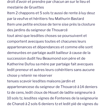
droit d’avoir et prendre par chacun an sur le lieu et
mestairie de Gruettes
Item 2 chappons et 5 sols tz aussi de rente à luy deuz
par la veufve et héritiers feu Mathurin Bastard
Item une petite enclose de terre sise près la closture
des jardins du seigneur de Thouarcé
tout ainsi que lesdites choses se poursuivent et
comportent avecques toutes et chacunes leurs
appartenances et dépendances et comme elle sont
demeurées en partaige audit bailleur à cause de la
succession dudit feu Beaumond son père et de
Katherine Dufou sa mère par partaige fait avecques
ledit preneur et autres leurs cohéritiers sans aucune
chose y retenir ne réserver
tenues scavoir lesdites maisons jardin et
appartenancese du seigneur de Thouarcé à 14 deniers
tz de cens, ledit cloux de Houet de ladite seigneurie à
10 sols tz, lesdites vignes de Fontenes de la seigneurie
de Chanzé à 2 sols 6 deniers tz et ledit pié de vignes du