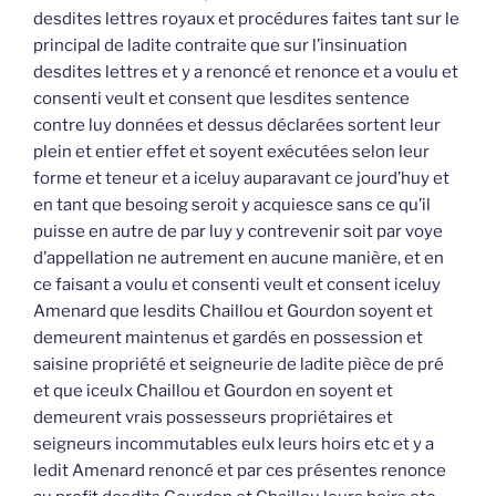
desdites lettres royaux et procédures faites tant sur le
principal de ladite contraite que sur l’insinuation
desdites lettres et y a renoncé et renonce et a voulu et
consenti veult et consent que lesdites sentence
contre luy données et dessus déclarées sortent leur
plein et entier effet et soyent exécutées selon leur
forme et teneur et a iceluy auparavant ce jourd’huy et
en tant que besoing seroit y acquiesce sans ce qu’il
puisse en autre de par luy y contrevenir soit par voye
d’appellation ne autrement en aucune manière, et en
ce faisant a voulu et consenti veult et consent iceluy
Amenard que lesdits Chaillou et Gourdon soyent et
demeurent maintenus et gardés en possession et
saisine propriété et seigneurie de ladite pièce de pré
et que iceulx Chaillou et Gourdon en soyent et
demeurent vrais possesseurs propriétaires et
seigneurs incommutables eulx leurs hoirs etc et y a
ledit Amenard renoncé et par ces présentes renonce