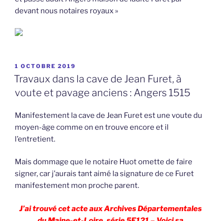
devant nous notaires royaux »
PUBLIÉ
1 OCTOBRE 2019
LE
Travaux dans la cave de Jean Furet, à
voute et pavage anciens : Angers 1515
Manifestement la cave de Jean Furet est une voute du
moyen-âge comme on en trouve encore et il
l’entretient.
Mais dommage que le notaire Huot omette de faire
signer, car j’aurais tant aimé la signature de ce Furet
manifestement mon proche parent.
J’ai trouvé cet acte aux Archives Départementales
du Maine-et-Loire, série 5E121 – Voici sa