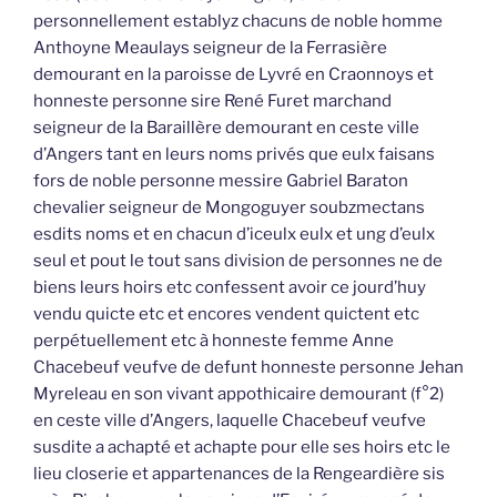
personnellement establyz chacuns de noble homme
Anthoyne Meaulays seigneur de la Ferrasière
demourant en la paroisse de Lyvré en Craonnoys et
honneste personne sire René Furet marchand
seigneur de la Baraillère demourant en ceste ville
d’Angers tant en leurs noms privés que eulx faisans
fors de noble personne messire Gabriel Baraton
chevalier seigneur de Mongoguyer soubzmectans
esdits noms et en chacun d’iceulx eulx et ung d’eulx
seul et pout le tout sans division de personnes ne de
biens leurs hoirs etc confessent avoir ce jourd’huy
vendu quicte etc et encores vendent quictent etc
perpétuellement etc à honneste femme Anne
Chacebeuf veufve de defunt honneste personne Jehan
Myreleau en son vivant appothicaire demourant (f°2)
en ceste ville d’Angers, laquelle Chacebeuf veufve
susdite a achapté et achapte pour elle ses hoirs etc le
lieu closerie et appartenances de la Rengeardière sis