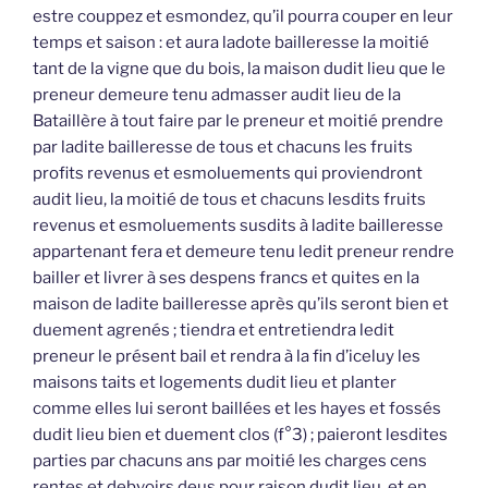
estre couppez et esmondez, qu’il pourra couper en leur
temps et saison : et aura ladote bailleresse la moitié
tant de la vigne que du bois, la maison dudit lieu que le
preneur demeure tenu admasser audit lieu de la
Bataillère à tout faire par le preneur et moitié prendre
par ladite bailleresse de tous et chacuns les fruits
profits revenus et esmoluements qui proviendront
audit lieu, la moitié de tous et chacuns lesdits fruits
revenus et esmoluements susdits à ladite bailleresse
appartenant fera et demeure tenu ledit preneur rendre
bailler et livrer à ses despens francs et quites en la
maison de ladite bailleresse après qu’ils seront bien et
duement agrenés ; tiendra et entretiendra ledit
preneur le présent bail et rendra à la fin d’iceluy les
maisons taits et logements dudit lieu et planter
comme elles lui seront baillées et les hayes et fossés
dudit lieu bien et duement clos (f°3) ; paieront lesdites
parties par chacuns ans par moitié les charges cens
rentes et debvoirs deus pour raison dudit lieu, et en