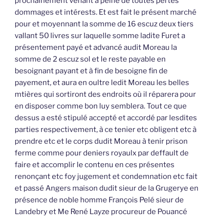
prochainement venant à peine de toutes pertes
dommages et intérests. Et est fait le présent marché
pour et moyennant la somme de 16 escuz deux tiers
vallant 50 livres sur laquelle somme ladite Furet a
présentement payé et advancé audit Moreau la
somme de 2 escuz sol et le reste payable en
besoignant payant et à fin de besoigne fin de
payement, et aura en oultre ledit Moreau les belles
mtières qui sortiront des endroits où il réparera pour
en disposer comme bon luy semblera. Tout ce que
dessus a esté stipulé accepté et accordé par lesdites
parties respectivement, à ce tenier etc obligent etc à
prendre etc et le corps dudit Moreau à tenir prison
ferme comme pour deniers royaulx par deffault de
faire et accomplir le contenu en ces présentes
renonçant etc foy jugement et condemnation etc fait
et passé Angers maison dudit sieur de la Grugerye en
présence de noble homme François Pelé sieur de
Landebry et Me René Layze procureur de Pouancé