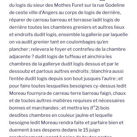
du logis du sieur des Mothes Furet sur la rue Godeline
de ceste ville d’Angers au corps de logis de derrière,
réparer de carreau barreau et terrasse ladit logis de
derrière toutes les chambres greniers et aultres lieux
et endroits dudit logis, ensemble la gallerie par laquelle
on va audit grenier tant en coulombages qu’en
plancher ; relevera le foyer et contrefeu de la chambre
adjacente ? dudit logis de tuffeau et ainchira les
chambres de la gallerye dudit logis dessus et par le
dessoubz et partous aultres endroits ; blanchira aussi
l’entée dudit logis depuis son bout jusques l’autre ; et
pour faire toutes lesquelles besoignes cy-dessus ledit
Moreau fournyra de carreau terre barreau faign, chaux
et de toutes aultres matières requises et nécessaires
bonnes et marchandes ; et mettra les (f°2) bois
desdites chambres en couleur jaulne et lequelle
besoigne ledit Moreau rendra faite et parfaire bien et
duement à ses despens dedans le 15 juign