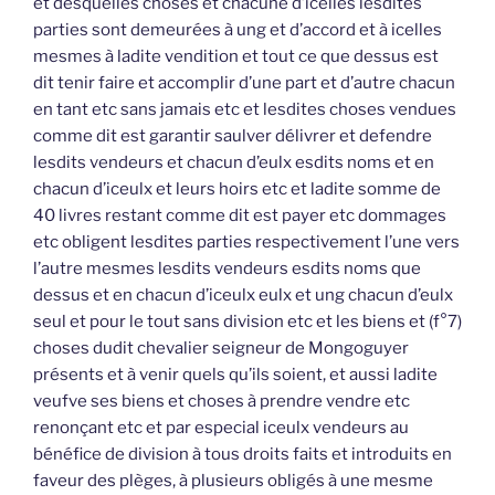
et desquelles choses et chacune d’icelles lesdites
parties sont demeurées à ung et d’accord et à icelles
mesmes à ladite vendition et tout ce que dessus est
dit tenir faire et accomplir d’une part et d’autre chacun
en tant etc sans jamais etc et lesdites choses vendues
comme dit est garantir saulver délivrer et defendre
lesdits vendeurs et chacun d’eulx esdits noms et en
chacun d’iceulx et leurs hoirs etc et ladite somme de
40 livres restant comme dit est payer etc dommages
etc obligent lesdites parties respectivement l’une vers
l’autre mesmes lesdits vendeurs esdits noms que
dessus et en chacun d’iceulx eulx et ung chacun d’eulx
seul et pour le tout sans division etc et les biens et (f°7)
choses dudit chevalier seigneur de Mongoguyer
présents et à venir quels qu’ils soient, et aussi ladite
veufve ses biens et choses à prendre vendre etc
renonçant etc et par especial iceulx vendeurs au
bénéfice de division à tous droits faits et introduits en
faveur des plèges, à plusieurs obligés à une mesme