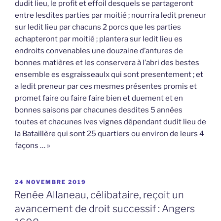
dudit lieu, le profit et effoil desquels se partageront
entre lesdites parties par moitié ; nourrira ledit preneur
sur ledit lieu par chacuns 2 porcs que les parties
achapteront par moitié ; plantera sur ledit lieu es
endroits convenables une douzaine d’antures de
bonnes matières et les conservera à l’abri des bestes
ensemble es esgraisseaulx qui sont presentement ; et
a ledit preneur par ces mesmes présentes promis et
promet faire ou faire faire bien et duement et en
bonnes saisons par chacunes desdites 5 années
toutes et chacunes lves vignes dépendant dudit lieu de
la Bataillère qui sont 25 quartiers ou environ de leurs 4
façons … »
PUBLIÉ
24 NOVEMBRE 2019
LE
Renée Allaneau, célibataire, reçoit un
avancement de droit successif : Angers