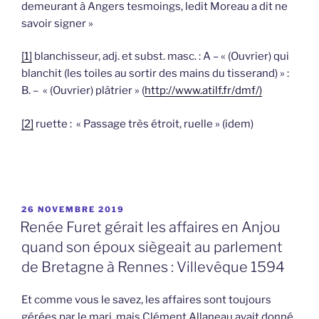
demeurant à Angers tesmoings, ledit Moreau a dit ne
savoir signer »
[1]
blanchisseur, adj. et subst. masc. : A – « (Ouvrier) qui
blanchit (les toiles au sortir des mains du tisserand) » :
B. – « (Ouvrier) plâtrier » (
http://www.atilf.fr/dmf/)
[2]
ruette : « Passage très étroit, ruelle » (idem)
PUBLIÉ
26 NOVEMBRE 2019
LE
Renée Furet gérait les affaires en Anjou
quand son époux siègeait au parlement
de Bretagne à Rennes : Villevêque 1594
Et comme vous le savez, les affaires sont toujours
gérées par le mari, mais Clément Allaneau avait donné