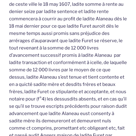
de ceste ville le 18 may 1607, ladite somme à rente au
denier seize par ladite sentence et ladite rente
commencera à courrir au profit de ladite Alaneau dès le
18 mai dernier pour ce que ladite Furet auroit dès le
mesme temps aussi promis sans préjudice des
arrérages d’auparavant que ladite Furet se réserve, le
tout revenant à la somme de 12 000 livres
d’avancement successif promis à ladite Alaneau par
ladite transaction et conformément à icelle, de laquelle
somme de 12 000 livres par le moyen de ce que
dessus, ladite Alaneau s’est tenue et tient contente et
en a quicté sadite mère et desdits frères et beaux
frères, ladite Furet ce stipulante et acceptante, et nous
notaire pour (f°4) les dessusdits absents, et en cas qu’il
se qu’il se trouve escripts précédents pour raison dudit
advancement que ladite Alaneau eust consenty à
sadite mère ils demeureront et demeurent nuls
comme ct comprins, promettant etc obligeant etc, fait
et passé audit Angers maison de ladite Furet par