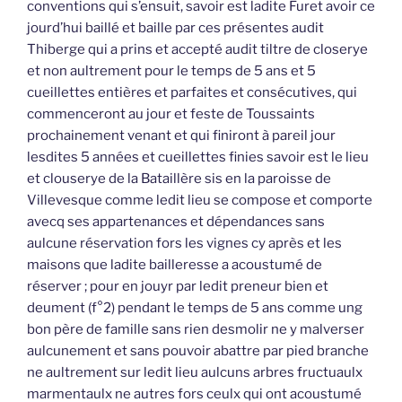
conventions qui s’ensuit, savoir est ladite Furet avoir ce
jourd’hui baillé et baille par ces présentes audit
Thiberge qui a prins et accepté audit tiltre de closerye
et non aultrement pour le temps de 5 ans et 5
cueillettes entières et parfaites et consécutives, qui
commenceront au jour et feste de Toussaints
prochainement venant et qui finiront à pareil jour
lesdites 5 années et cueillettes finies savoir est le lieu
et clouserye de la Bataillère sis en la paroisse de
Villevesque comme ledit lieu se compose et comporte
avecq ses appartenances et dépendances sans
aulcune réservation fors les vignes cy après et les
maisons que ladite bailleresse a acoustumé de
réserver ; pour en jouyr par ledit preneur bien et
deument (f°2) pendant le temps de 5 ans comme ung
bon père de famille sans rien desmolir ne y malverser
aulcunement et sans pouvoir abattre par pied branche
ne aultrement sur ledit lieu aulcuns arbres fructuaulx
marmentaulx ne autres fors ceulx qui ont acoustumé