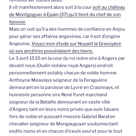
Il vit manifestement alors soit à la cour
soit au château
de Montgoguer à Epain (37) qu’il tient du chef de son
épouse.
Mais on voit qu’il a des hommes de confiance en Anjou
pour gérer ses affaires angevines, car il est d’origine
Angevine.
Voyez mon étude sur Noyant la Gravoyère
où ses ancêtres possédaient des biens.
Le 3 avril 1535 en la cour du roi notre sire à Angers par
devant nous (Oudin notaire royal Angers) endroit
personnellement estably chacun de noble homme
Anthoyne Meaulays seigneur de la Feraguière
demeurant en la paroisse de Lyvré en Craonnays, et
honneste personne sire René Furet marchand
seigneur de la Bataille demourant en ceste ville
d’Angers tant en leurs noms privés que eulx faisans
fors de noble et puissant messire Gabriel Baraton
chevalier seigneur de Mongauguyer soubzmectant
esdits noms et en chacun d’iceulx seul et pour le tout