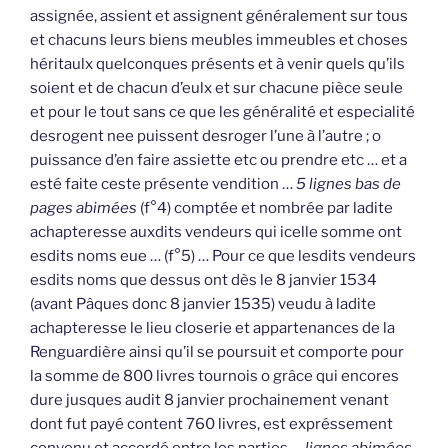
assignée, assient et assignent généralement sur tous
et chacuns leurs biens meubles immeubles et choses
héritaulx quelconques présents et à venir quels qu’ils
soient et de chacun d’eulx et sur chacune pièce seule
et pour le tout sans ce que les généralité et especialité
desrogent nee puissent desroger l’une à l’autre ; o
puissance d’en faire assiette etc ou prendre etc … et a
esté faite ceste présente vendition …
5 lignes bas de
pages abimées
(f°4) comptée et nombrée par ladite
achapteresse auxdits vendeurs qui icelle somme ont
esdits noms eue … (f°5) … Pour ce que lesdits vendeurs
esdits noms que dessus ont dès le 8 janvier 1534
(avant Pâques donc 8 janvier 1535) veudu à ladite
achapteresse le lieu closerie et appartenances de la
Renguardière ainsi qu’il se poursuit et comporte pour
la somme de 800 livres tournois o grâce qui encores
dure jusques audit 8 janvier prochainement venant
dont fut payé content 760 livres, est expréssement
convenu et accordé entre les parties …
lignes abimées