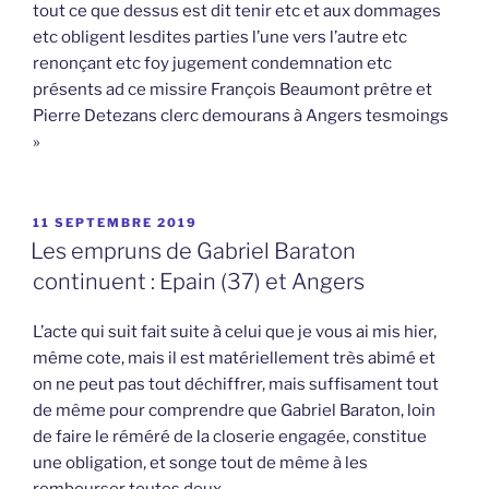
tout ce que dessus est dit tenir etc et aux dommages
etc obligent lesdites parties l’une vers l’autre etc
renonçant etc foy jugement condemnation etc
présents ad ce missire François Beaumont prêtre et
Pierre Detezans clerc demourans à Angers tesmoings
»
PUBLIÉ
11 SEPTEMBRE 2019
LE
Les empruns de Gabriel Baraton
continuent : Epain (37) et Angers
L’acte qui suit fait suite à celui que je vous ai mis hier,
même cote, mais il est matériellement très abimé et
on ne peut pas tout déchiffrer, mais suffisament tout
de même pour comprendre que Gabriel Baraton, loin
de faire le réméré de la closerie engagée, constitue
une obligation, et songe tout de même à les
rembourser toutes deux.