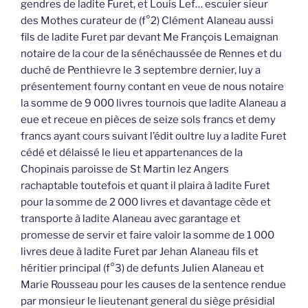
gendres de ladite Furet, et Louis Lef… escuier sieur
des Mothes curateur de (f°2) Clément Alaneau aussi
fils de ladite Furet par devant Me François Lemaignan
notaire de la cour de la sénéchaussée de Rennes et du
duché de Penthievre le 3 septembre dernier, luy a
présentement fourny contant en veue de nous notaire
la somme de 9 000 livres tournois que ladite Alaneau a
eue et receue en pièces de seize sols francs et demy
francs ayant cours suivant l’édit oultre luy a ladite Furet
cédé et délaissé le lieu et appartenances de la
Chopinais paroisse de St Martin lez Angers
rachaptable toutefois et quant il plaira à ladite Furet
pour la somme de 2 000 livres et davantage cède et
transporte à ladite Alaneau avec garantage et
promesse de servir et faire valoir la somme de 1 000
livres deue à ladite Furet par Jehan Alaneau fils et
héritier principal (f°3) de defunts Julien Alaneau et
Marie Rousseau pour les causes de la sentence rendue
par monsieur le lieutenant general du siège présidial