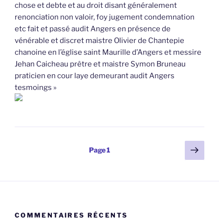
chose et debte et au droit disant généralement
renonciation non valoir, foy jugement condemnation
etc fait et passé audit Angers en présence de
vénérable et discret maistre Olivier de Chantepie
chanoine en l’église saint Maurille d’Angers et messire
Jehan Caicheau prêtre et maistre Symon Bruneau
praticien en cour laye demeurant audit Angers
tesmoings »
Pagination
Page
Page
1
suiv
des
publications
COMMENTAIRES RÉCENTS