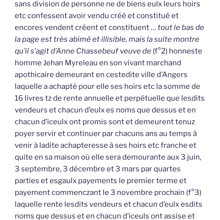
sans division de personne ne de biens eulx leurs hoirs
etc confessent avoir vendu créé et constitué et
encores vendent créent et constituent …
tout le bas de
la page est très abimé et illisible, mais la suite montre
qu’il s’agit d’Anne Chassebeuf veuve de
(f°2) honneste
homme Jehan Myreleau en son vivant marchand
apothicaire demeurant en cestedite ville d’Angers
laquelle a achapté pour elle ses hoirs etc la somme de
16 livres tz de rente annuelle et perpétuelle que lesdits
vendeurs et chacun d’eulx es noms que dessus et en
chacun d’iceulx ont promis sont et demeurent tenuz
poyer servir et continuer par chacuns ans au temps à
venir à ladite achapteresse à ses hoirs etc franche et
quite en sa maison où elle sera demourante aux 3 juin,
3 septembre, 3 décembre et 3 mars par quartes
parties et esgaulx payements le premier terme et
payement commenczant le 3 novembre prochain (f°3)
laquelle rente lesdits vendeurs et chacun d’eulx esdits
noms que dessus et en chacun d’iceuls ont assise et