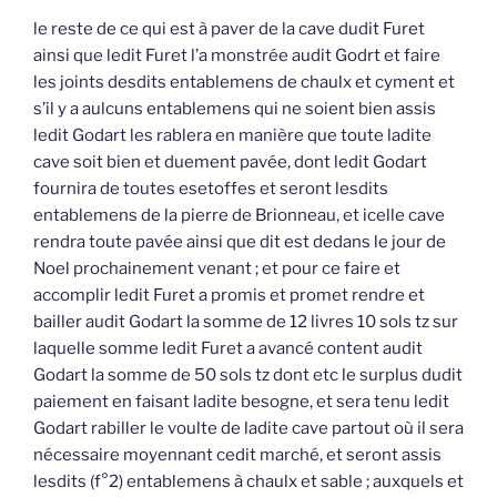
le reste de ce qui est à paver de la cave dudit Furet
ainsi que ledit Furet l’a monstrée audit Godrt et faire
les joints desdits entablemens de chaulx et cyment et
s’il y a aulcuns entablemens qui ne soient bien assis
ledit Godart les rablera en manière que toute ladite
cave soit bien et duement pavée, dont ledit Godart
fournira de toutes esetoffes et seront lesdits
entablemens de la pierre de Brionneau, et icelle cave
rendra toute pavée ainsi que dit est dedans le jour de
Noel prochainement venant ; et pour ce faire et
accomplir ledit Furet a promis et promet rendre et
bailler audit Godart la somme de 12 livres 10 sols tz sur
laquelle somme ledit Furet a avancé content audit
Godart la somme de 50 sols tz dont etc le surplus dudit
paiement en faisant ladite besogne, et sera tenu ledit
Godart rabiller le voulte de ladite cave partout où il sera
nécessaire moyennant cedit marché, et seront assis
lesdits (f°2) entablemens à chaulx et sable ; auxquels et