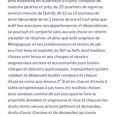
près Rizebourg en la paroisse d’Espiré, composé de
maisons jardrins et prés, de 25 quartiers de vigne ou
environ mesure de Quinté, de 12 ou 13 journaux de
terre labourable de en 2 pièces de pré et tout ainsi que
ledit lieu avecques ses appartenances et dépendances
se poursuit et comporte sans aucune chose en retenir,
excepter ne réserver, et ainsi que ledit seigneur de
Mongoguyer et ses prédecesseurs et autres de par
eux l’ont tenu et exploité, ès fief ou fiefs dont lesdites
choses sont tenus et aux charges et devoirs
seigneuriaux anciens et accoustumés pour toutes
charges et debvoirs quelconques ; transportant quitant
ceddant et délaissant lesdits vendeurs et chacun
d’eulx es noms que dessus (f°3) et en chacun d’iceulx à
ladite achapteresse à ses hoirs etc lesdites choses
ainsi vendues comme dit est avecques le fons la
propriété domaine et seigneurie et tous et chacuns les
droits noms raisons actions pétitions et demandes,
droits d’avoir d’avoine et de demandes qui iceulx