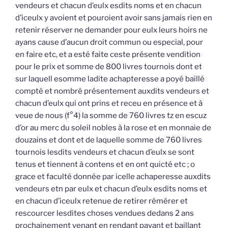
vendeurs et chacun d’eulx esdits noms et en chacun
d’iceulx y avoient et pouroient avoir sans jamais rien en
retenir réserver ne demander pour eulx leurs hoirs ne
ayans cause d’aucun droit commun ou especial, pour
en faire etc, et a esté faite ceste présente vendition
pour le prix et somme de 800 livres tournois dont et
sur laquell esomme ladite achapteresse a poyé baillé
compté et nombré présentement auxdits vendeurs et
chacun d’eulx qui ont prins et receu en présence et à
veue de nous (f°4) la somme de 760 livres tz en escuz
d’or au merc du soleil nobles à la rose et en monnaie de
douzains et dont et de laquelle somme de 760 livres
tournois lesdits vendeurs et chacun d’eulx se sont
tenus et tiennent à contens et en ont quicté etc ; o
grace et faculté donnée par icelle achaperesse auxdits
vendeurs etn par eulx et chacun d’eulx esdits noms et
en chacun d’iceulx retenue de retirer rémérer et
rescourcer lesdites choses vendues dedans 2 ans
prochainement venant en rendant payant et baillant