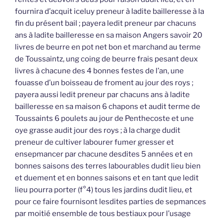
fournira d’acquit iceluy preneur à ladite bailleresse à la
fin du présent bail ; payera ledit preneur par chacuns
ans à ladite bailleresse en sa maison Angers savoir 20
livres de beurre en pot net bon et marchand au terme
de Toussaintz, ung coing de beurre frais pesant deux
livres à chacune des 4 bonnes festes de l’an, une
fouasse d’un boisseau de froment au jour des roys ;
payera aussi ledit preneur par chacuns ans à ladite
bailleresse en sa maison 6 chapons et audit terme de
Toussaints 6 poulets au jour de Penthecoste et une
oye grasse audit jour des roys ; à la charge dudit
preneur de cultiver labourer fumer gresser et
ensepmancer par chacune desdites 5 années et en
bonnes saisons des terres labourables dudit lieu bien
et duement et en bonnes saisons et en tant que ledit
lieu pourra porter (f°4) tous les jardins dudit lieu, et
pour ce faire fournisont lesdites parties de sepmances
par moitié ensemble de tous bestiaux pour l’usage