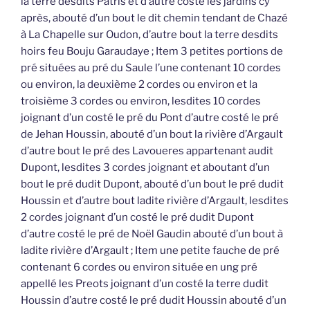
la terre desdits Patris et d’autre costé les jardins cy
après, abouté d’un bout le dit chemin tendant de Chazé
à La Chapelle sur Oudon, d’autre bout la terre desdits
hoirs feu Bouju Garaudaye ; Item 3 petites portions de
pré situées au pré du Saule l’une contenant 10 cordes
ou environ, la deuxième 2 cordes ou environ et la
troisième 3 cordes ou environ, lesdites 10 cordes
joignant d’un costé le pré du Pont d’autre costé le pré
de Jehan Houssin, abouté d’un bout la rivière d’Argault
d’autre bout le pré des Lavoueres appartenant audit
Dupont, lesdites 3 cordes joignant et aboutant d’un
bout le pré dudit Dupont, abouté d’un bout le pré dudit
Houssin et d’autre bout ladite rivière d’Argault, lesdites
2 cordes joignant d’un costé le pré dudit Dupont
d’autre costé le pré de Noël Gaudin abouté d’un bout à
ladite rivière d’Argault ; Item une petite fauche de pré
contenant 6 cordes ou environ située en ung pré
appellé les Preots joignant d’un costé la terre dudit
Houssin d’autre costé le pré dudit Houssin abouté d’un