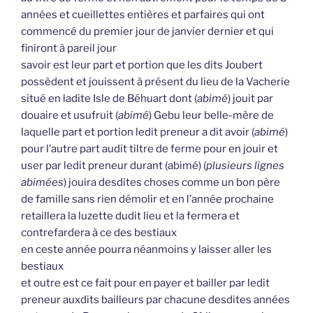
années et cueillettes entières et parfaires qui ont
commencé du premier jour de janvier dernier et qui
finiront à pareil jour
savoir est leur part et portion que les dits Joubert
possèdent et jouissent à présent du lieu de la Vacherie
situé en ladite Isle de Béhuart dont (
abimé
) jouit par
douaire et usufruit (
abimé
) Gebu leur belle-mère de
laquelle part et portion ledit preneur a dit avoir (
abimé
)
pour l’autre part audit tiltre de ferme pour en jouir et
user par ledit preneur durant (abimé) (
plusieurs lignes
abimées
) jouira desdites choses comme un bon père
de famille sans rien démolir et en l’année prochaine
retaillera la luzette dudit lieu et la fermera et
contrefardera à ce des bestiaux
en ceste année pourra néanmoins y laisser aller les
bestiaux
et outre est ce fait pour en payer et bailler par ledit
preneur auxdits bailleurs par chacune desdites années