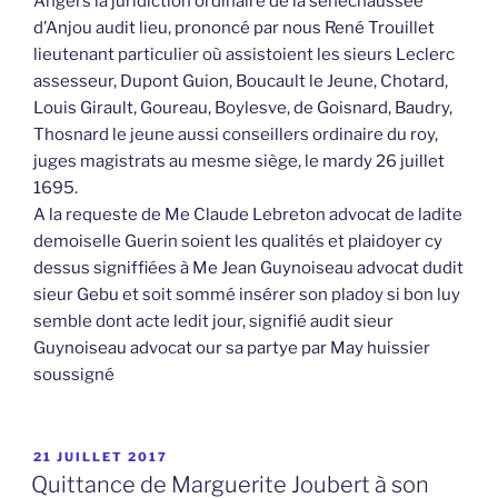
Angers la juridiction ordinaire de la sénéchaussée
d’Anjou audit lieu, prononcé par nous René Trouillet
lieutenant particulier où assistoient les sieurs Leclerc
assesseur, Dupont Guion, Boucault le Jeune, Chotard,
Louis Girault, Goureau, Boylesve, de Goisnard, Baudry,
Thosnard le jeune aussi conseillers ordinaire du roy,
juges magistrats au mesme siège, le mardy 26 juillet
1695.
A la requeste de Me Claude Lebreton advocat de ladite
demoiselle Guerin soient les qualités et plaidoyer cy
dessus signiffiées à Me Jean Guynoiseau advocat dudit
sieur Gebu et soit sommé insérer son pladoy si bon luy
semble dont acte ledit jour, signifié audit sieur
Guynoiseau advocat our sa partye par May huissier
soussigné
PUBLIÉ
21 JUILLET 2017
LE
Quittance de Marguerite Joubert à son