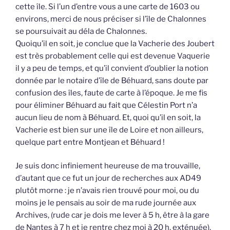
cette île. Si l’un d’entre vous a une carte de 1603 ou
environs, merci de nous préciser si l’île de Chalonnes
se poursuivait au déla de Chalonnes.
Quoiqu’il en soit, je conclue que la Vacherie des Joubert
est très probablement celle qui est devenue Vaquerie
il y a peu de temps, et qu’il convient d’oublier la notion
donnée par le notaire d’île de Béhuard, sans doute par
confusion des îles, faute de carte à l’époque. Je me fis
pour éliminer Béhuard au fait que Célestin Port n’a
aucun lieu de nom à Béhuard. Et, quoi qu’il en soit, la
Vacherie est bien sur une île de Loire et non ailleurs,
quelque part entre Montjean et Béhuard !
Je suis donc infiniement heureuse de ma trouvaille,
d’autant que ce fut un jour de recherches aux AD49
plutôt morne : je n’avais rien trouvé pour moi, ou du
moins je le pensais au soir de ma rude journée aux
Archives, (rude car je dois me lever à 5 h, être à la gare
de Nantes à 7 h et je rentre chez moi à 20 h, exténuée).