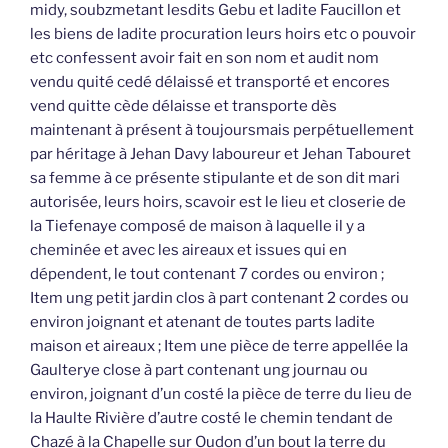
midy, soubzmetant lesdits Gebu et ladite Faucillon et
les biens de ladite procuration leurs hoirs etc o pouvoir
etc confessent avoir fait en son nom et audit nom
vendu quité cedé délaissé et transporté et encores
vend quitte cède délaisse et transporte dès
maintenant à présent à toujoursmais perpétuellement
par héritage à Jehan Davy laboureur et Jehan Tabouret
sa femme à ce présente stipulante et de son dit mari
autorisée, leurs hoirs, scavoir est le lieu et closerie de
la Tiefenaye composé de maison à laquelle il y a
cheminée et avec les aireaux et issues qui en
dépendent, le tout contenant 7 cordes ou environ ;
Item ung petit jardin clos à part contenant 2 cordes ou
environ joignant et atenant de toutes parts ladite
maison et aireaux ; Item une pièce de terre appellée la
Gaulterye close à part contenant ung journau ou
environ, joignant d’un costé la pièce de terre du lieu de
la Haulte Rivière d’autre costé le chemin tendant de
Chazé à la Chapelle sur Oudon d’un bout la terre du