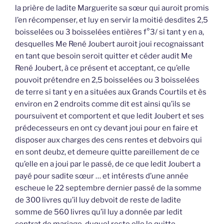
la prière de ladite Marguerite sa sœur qui auroit promis
l’en récompenser, et luy en servir la moitié desdites 2,5
boisselées ou 3 boisselées entières f°3/ si tant y en a,
desquelles Me René Joubert auroit joui recognaissant
en tant que besoin seroit quitter et céder audit Me
René Joubert, à ce présent et acceptant, ce qu’elle
pouvoit prétendre en 2,5 boisselées ou 3 boisselées
de terre si tant y en a situées aux Grands Courtils et ès
environ en 2 endroits comme dit est ainsi qu’ils se
poursuivent et comportent et que ledit Joubert et ses
prédecesseurs en ont cy devant joui pour en faire et
disposer aux charges des cens rentes et debvoirs qui
en sont deubz, et demeure quitte pareillement de ce
qu’elle en a joui par le passé, de ce que ledit Joubert a
payé pour sadite sœur … et intérests d’une année
escheue le 22 septembre dernier passé de la somme
de 300 livres qu’il luy debvoit de reste de ladite
somme de 560 livres qu’il luy a donnée par ledit
contrat de mariage, duquel reste elle le quitte,