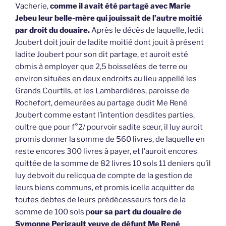
Vacherie,
comme il avait été partagé avec Marie
Jebeu leur belle-mère qui jouissait de l’autre moitié
par droit du douaire.
Après le décès de laquelle, ledit
Joubert doit jouir de ladite moitié dont jouit à présent
ladite Joubert pour son dit partage, et auroit esté
obmis à employer que 2,5 boisselées de terre ou
environ situées en deux endroits au lieu appellé les
Grands Courtils, et les Lambardières, paroisse de
Rochefort, demeurées au partage dudit Me René
Joubert comme estant l’intention desdites parties,
oultre que pour f°2/ pourvoir sadite sœur, il luy auroit
promis donner la somme de 560 livres, de laquelle en
reste encores 300 livres à payer, et l’auroit encores
quittée de la somme de 82 livres 10 sols 11 deniers qu’il
luy debvoit du relicqua de compte de la gestion de
leurs biens communs, et promis icelle acquitter de
toutes debtes de leurs prédécesseurs fors de la
somme de 100 sols p
our sa part du douaire de
Symonne Perigault veuve de défunt Me René