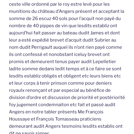
ceste ville ordonné par le roy estre levé pour les
munitions du château d’Angers présent et acceptant la
somme de 26 escuz 40 sols pour l’acquit non payé du
nombre de 40 pippes de vin que lesdits establiz ont
aujourd’hui fait passer au bateau dudit James et dont
leur a esté expédié brevet d’acquit dudit Subrier au
nom dudit Perrigault auquel ils n’ont rien payé comme
ils ont confessé et nonobstant iceluy brevet ont
promis et demeurent tenus payer audit Lepelletier
ladite somme dedans ledit temps et à ce faire se sont
lesdits establiz obligés et obligent etc leurs biens etc
et leur corps à tenir prinson comme pour deniers
royaulx renonçant et par especial au bénéfice de
division d’ordre et discussion de priorité et postériorité
foy jugement condemnaiton etc fait et passé audit
Angers en notre tabler présents Me François
Houssaye et François Tomasseau praticiens
demeurant audit Angers tesmoins lesdits establis ont
dit ne savoir signer