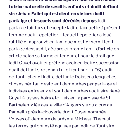
tutrice naturelle de sesdits enfants et dudit deffunt
sire Jehan Fallet qui estoient en vie lors dudit
partaige et lesquels sont décédés depuys
ledit
partaige fait fors et excepte ladite Jacquette à présent
femme dudit Lepeletier … lequel Lepeletier a loué
ratiffié et approuvé en tant que mestier seroit ledit
partage dessusdit, déclare et promet en … d’article en
article selon sa forme et teneur, et pour le droit que
ledit Guyet avoit et prétend avoir en ladite succession
dudit deffunt sire Jehan Fallet tant par … (f°6) dudit
deffunt Fallet et ladite deffunte Doisseau lesquelles
choses héritaulx estoient demeurées par partaige et
indivises entre eux et sont demeurées audit sire René
Guyet à luy ses hoirs etc … sis en la paroisse de St
Barthelemy lès ceste ville d’Angers sis du cloux du
Pannelin près la clouserie dudit Guyet nommée
Vouves où demeure de présent Micheau Thebault …
les terres qui ont esté aquises par ledit deffunt sire