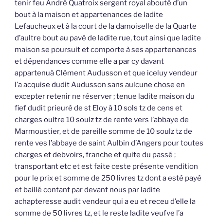
tenir feu André Quatroix sergent royal abouté d’un
bout à la maison et appartenances de ladite
Lefaucheux et à la court de la damoiselle de la Quarte
d’aultre bout au pavé de ladite rue, tout ainsi que ladite
maison se poursuit et comporte à ses appartenances
et dépendances comme elle a par cy davant
appartenuà Clément Audusson et que iceluy vendeur
l’a acquise dudit Audusson sans aulcune chose en
excepter retenir ne réserver ; tenue ladite maison du
fief dudit prieuré de st Eloy à 10 sols tz de cens et
charges oultre 10 soulz tz de rente vers l’abbaye de
Marmoustier, et de pareille somme de 10 soulz tz de
rente ves l’abbaye de saint Aulbin d’Angers pour toutes
charges et debvoirs, franche et quite du passé ;
transportant etc et est faite ceste présente vendition
pour le prix et somme de 250 livres tz dont a esté payé
et baillé contant par devant nous par ladite
achapteresse audit vendeur qui a eu et receu d’elle la
somme de 50 livres tz, et le reste ladite veufve l’a