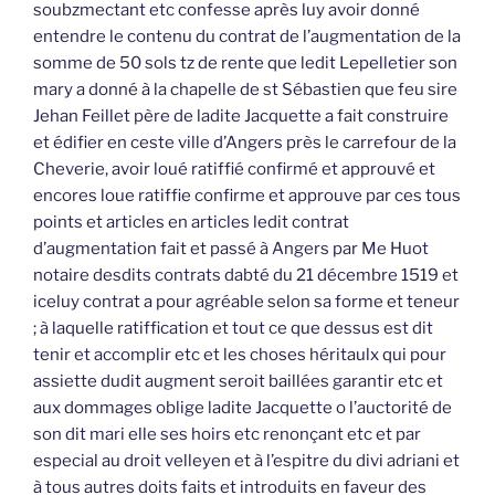
soubzmectant etc confesse après luy avoir donné
entendre le contenu du contrat de l’augmentation de la
somme de 50 sols tz de rente que ledit Lepelletier son
mary a donné à la chapelle de st Sébastien que feu sire
Jehan Feillet père de ladite Jacquette a fait construire
et édifier en ceste ville d’Angers près le carrefour de la
Cheverie, avoir loué ratiffié confirmé et approuvé et
encores loue ratiffie confirme et approuve par ces tous
points et articles en articles ledit contrat
d’augmentation fait et passé à Angers par Me Huot
notaire desdits contrats dabté du 21 décembre 1519 et
iceluy contrat a pour agréable selon sa forme et teneur
; à laquelle ratiffication et tout ce que dessus est dit
tenir et accomplir etc et les choses héritaulx qui pour
assiette dudit augment seroit baillées garantir etc et
aux dommages oblige ladite Jacquette o l’auctorité de
son dit mari elle ses hoirs etc renonçant etc et par
especial au droit velleyen et à l’espitre du divi adriani et
à tous autres doits faits et introduits en faveur des