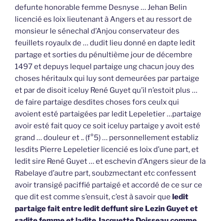
defunte honorable femme Desnyse … Jehan Belin
licencié es loix lieutenant à Angers et au ressort de
monsieur le sénechal d’Anjou conservateur des
feuillets royaulx de … dudit lieu donné en dapte ledit
partage et sorties du pénultième jour de décembre
1497 et depuys lequel partaige ung chacun jouy des
choses héritaulx qui luy sont demeurées par partaige
et par de disoit iceluy René Guyet qu’il n’estoit plus …
de faire partaige desdites choses fors ceulx qui
avoient esté partaigées par ledit Lepeletier …partaige
avoir esté fait quoy ce soit iceluy partaige y avoit esté
grand … douleur et .. (f°5) … personnellement establiz
lesdits Pierre Lepeletier licencié es loix d’une part, et
ledit sire René Guyet … et eschevin d’Angers sieur de la
Rabelaye d’autre part, soubzmectant etc confessent
avoir transigé paciffié partaigé et accordé de ce sur ce
que dit est comme s’ensuit, c’est à savoir que
ledit
partaige fait entre ledit deffunt sire Lezin Guyet et
sadite femme et ladite Jacquette Doisseau comme