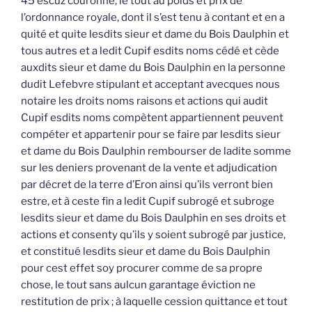
45 escuz couronne, le tout au poids et prix de
l’ordonnance royale, dont il s’est tenu à contant et en a
quité et quite lesdits sieur et dame du Bois Daulphin et
tous autres et a ledit Cupif esdits noms cédé et cède
auxdits sieur et dame du Bois Daulphin en la personne
dudit Lefebvre stipulant et acceptant avecques nous
notaire les droits noms raisons et actions qui audit
Cupif esdits noms compètent appartiennent peuvent
compéter et appartenir pour se faire par lesdits sieur
et dame du Bois Daulphin rembourser de ladite somme
sur les deniers provenant de la vente et adjudication
par décret de la terre d’Eron ainsi qu’ils verront bien
estre, et à ceste fin a ledit Cupif subrogé et subroge
lesdits sieur et dame du Bois Daulphin en ses droits et
actions et consenty qu’ils y soient subrogé par justice,
et constitué lesdits sieur et dame du Bois Daulphin
pour cest effet soy procurer comme de sa propre
chose, le tout sans aulcun garantage éviction ne
restitution de prix ; à laquelle cession quittance et tout