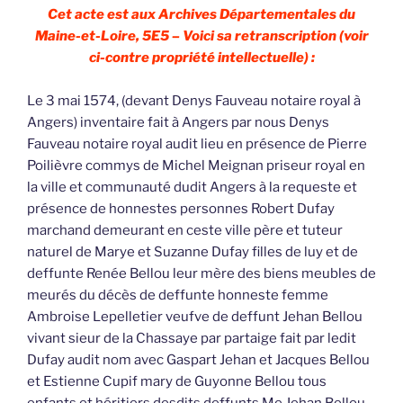
Cet acte est aux Archives Départementales du
Maine-et-Loire, 5E5 – Voici sa retranscription (voir
ci-contre propriété intellectuelle) :
Le 3 mai 1574, (devant Denys Fauveau notaire royal à
Angers) inventaire fait à Angers par nous Denys
Fauveau notaire royal audit lieu en présence de Pierre
Poilièvre commys de Michel Meignan priseur royal en
la ville et communauté dudit Angers à la requeste et
présence de honnestes personnes Robert Dufay
marchand demeurant en ceste ville père et tuteur
naturel de Marye et Suzanne Dufay filles de luy et de
deffunte Renée Bellou leur mère des biens meubles de
meurés du décès de deffunte honneste femme
Ambroise Lepelletier veufve de deffunt Jehan Bellou
vivant sieur de la Chassaye par partaige fait par ledit
Dufay audit nom avec Gaspart Jehan et Jacques Bellou
et Estienne Cupif mary de Guyonne Bellou tous
enfants et héritiers desdits deffunts Me Jehan Bellou