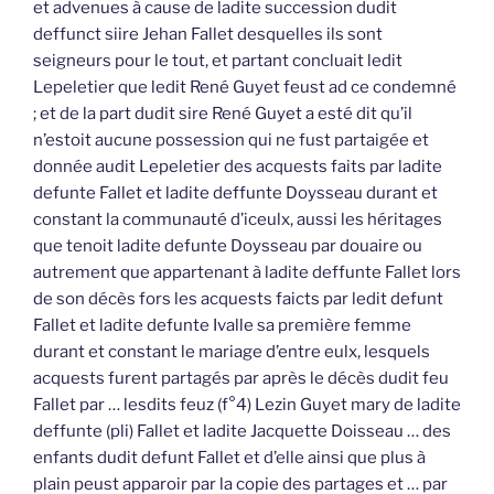
et advenues à cause de ladite succession dudit
deffunct siire Jehan Fallet desquelles ils sont
seigneurs pour le tout, et partant concluait ledit
Lepeletier que ledit René Guyet feust ad ce condemné
; et de la part dudit sire René Guyet a esté dit qu’il
n’estoit aucune possession qui ne fust partaigée et
donnée audit Lepeletier des acquests faits par ladite
defunte Fallet et ladite deffunte Doysseau durant et
constant la communauté d’iceulx, aussi les héritages
que tenoit ladite defunte Doysseau par douaire ou
autrement que appartenant à ladite deffunte Fallet lors
de son décès fors les acquests faicts par ledit defunt
Fallet et ladite defunte Ivalle sa première femme
durant et constant le mariage d’entre eulx, lesquels
acquests furent partagés par après le décès dudit feu
Fallet par … lesdits feuz (f°4) Lezin Guyet mary de ladite
deffunte (pli) Fallet et ladite Jacquette Doisseau … des
enfants dudit defunt Fallet et d’elle ainsi que plus à
plain peust apparoir par la copie des partages et … par