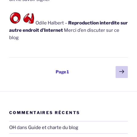
Odile Halbert –
Reproduction interdite sur
autre endroit d’Internet
Merci d’en discuter sur ce
blog
Pagination
Page
Page
1
suiv
des
publications
COMMENTAIRES RÉCENTS
OH
dans
Guide et charte du blog