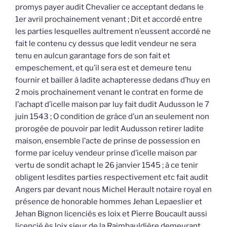
promys payer audit Chevalier ce acceptant dedans le
1er avril prochainement venant ; Dit et accordé entre
les parties lesquelles aultrement n’eussent accordé ne
fait le contenu cy dessus que ledit vendeur ne sera
tenu en aulcun garantage fors de son fait et
empeschement, et qu’il sera est et demeure tenu
fournir et bailler à ladite achapteresse dedans d’huy en
2 mois prochainement venant le contrat en forme de
l’achapt d’icelle maison par luy fait dudit Audusson le 7
juin 1543 ; O condition de grâce d’un an seulement non
prorogée de pouvoir par ledit Audusson retirer ladite
maison, ensemble l’acte de prinse de possession en
forme par iceluy vendeur prinse d’icelle maison par
vertu de sondit achapt le 26 janvier 1545 ; à ce tenir
obligent lesdites parties respectivement etc fait audit
Angers par devant nous Michel Herault notaire royal en
présence de honorable hommes Jehan Lepaeslier et
Jehan Bignon licenciés es loix et Pierre Boucault aussi
licencié ès loix sieur de la Raimbauldière demeurant