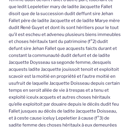
que ledit Lepeletier mary de ladite Jacquette Fallet
disoit que de la succession dudit deffunt sire Jehan
Fallet père de ladite Jacquette et de ladite Marye mère
dudit René Guyet et dont ils sont héritiers pour le tout
qu’il est escheu et adveneu plusieurs biens immeubles
et choses héritaulx tant du patrimoine (f°2) dudit
defunt sire Jehan Fallet que acquests faicts durant et
constant la communauté dudit defunt et de ladite
Jacquette Doysseau sa segonde femme, desquels
acquests ladite Jacquette jouissoit tenoit et exploitoit
scavoir est la moitié en propriété et l’autre moitié en
usufruit de laquelle Jacquette Doisseau depuis certain
temps en seroit allée de vie à trespas et a tenu et
exploité iceulx acquets et autres choses héritaulx
qu’elle exploitoit par douaire depuis le décès dudit feu
Fallet jusques au décès de ladite Jacquette Doisseau,
et à ceste cause iceluy Lepeletier à cause (f°3) de
sadite femme des choses héritaulx à eux demeurées