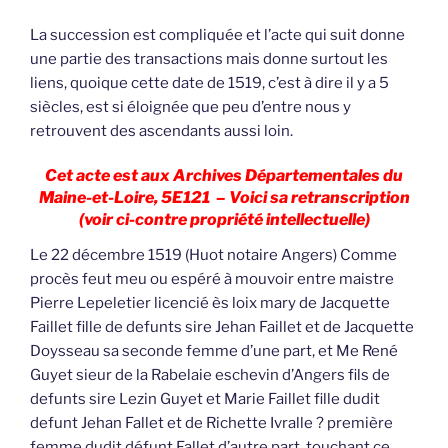
La succession est compliquée et l’acte qui suit donne
une partie des transactions mais donne surtout les
liens, quoique cette date de 1519, c’est à dire il y a 5
siècles, est si éloignée que peu d’entre nous y
retrouvent des ascendants aussi loin.
Cet acte est aux Archives Départementales du
Maine-et-Loire, 5E121 – Voici sa retranscription
(voir ci-contre propriété intellectuelle)
Le 22 décembre 1519 (Huot notaire Angers) Comme
procès feut meu ou espéré à mouvoir entre maistre
Pierre Lepeletier licencié ès loix mary de Jacquette
Faillet fille de defunts sire Jehan Faillet et de Jacquette
Doysseau sa seconde femme d’une part, et Me René
Guyet sieur de la Rabelaie eschevin d’Angers fils de
defunts sire Lezin Guyet et Marie Faillet fille dudit
defunt Jehan Fallet et de Richette Ivralle ? première
femme dudit défunt Fallet d’autre part, touchant ce