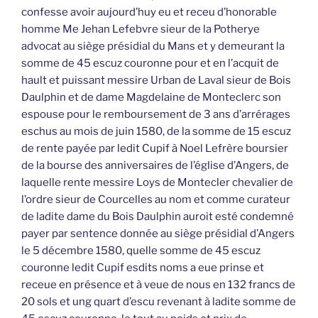
confesse avoir aujourd’huy eu et receu d’honorable
homme Me Jehan Lefebvre sieur de la Potherye
advocat au siège présidial du Mans et y demeurant la
somme de 45 escuz couronne pour et en l’acquit de
hault et puissant messire Urban de Laval sieur de Bois
Daulphin et de dame Magdelaine de Monteclerc son
espouse pour le remboursement de 3 ans d’arrérages
eschus au mois de juin 1580, de la somme de 15 escuz
de rente payée par ledit Cupif à Noel Lefrère boursier
de la bourse des anniversaires de l’église d’Angers, de
laquelle rente messire Loys de Montecler chevalier de
l’ordre sieur de Courcelles au nom et comme curateur
de ladite dame du Bois Daulphin auroit esté condemné
payer par sentence donnée au siège présidial d’Angers
le 5 décembre 1580, quelle somme de 45 escuz
couronne ledit Cupif esdits noms a eue prinse et
receue en présence et à veue de nous en 132 francs de
20 sols et ung quart d’escu revenant à ladite somme de