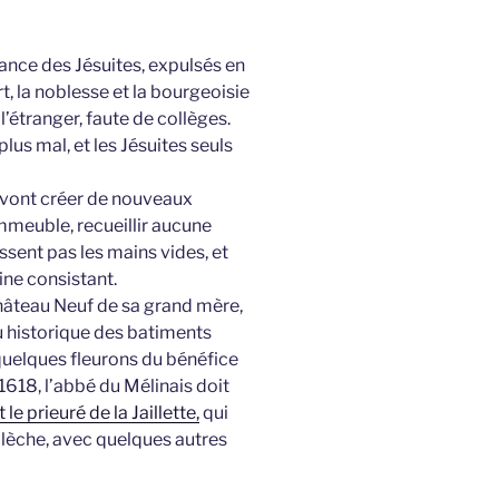
rance des Jésuites, expulsés en
, la noblesse et la bourgeoisie
l’étranger, faute de collèges.
us mal, et les Jésuites seuls
ils vont créer de nouveaux
immeuble, recueillir aucune
issent pas les mains vides, et
ine consistant.
e Château Neuf de sa grand mère,
u historique des batiments
 quelques fleurons du bénéfice
.1618, l’abbé du Mélinais doit
le prieuré de la Jaillette,
qui
Flèche, avec quelques autres