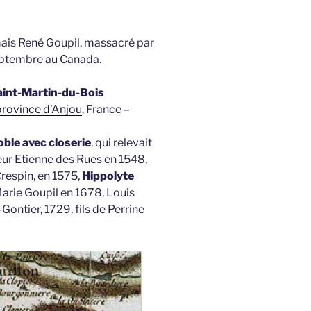
mais René Goupil, massacré par
septembre au Canada.
Saint-Martin-du-Bois
province d’Anjou
, France –
ble avec closerie
, qui relevait
ieur Etienne des Rues en 1548,
respin, en 1575,
Hippolyte
arie Goupil en 1678, Louis
ontier, 1729, fils de Perrine