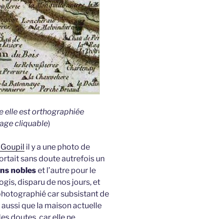
le elle est orthographiée
mage cliquable
)
 Goupil
il y a une photo de
rtait sans doute autrefois un
ns nobles
et l’autre pour le
ogis, disparu de nos jours, et
 photographié car subsistant de
t aussi que la maison actuelle
es doutes, car elle ne