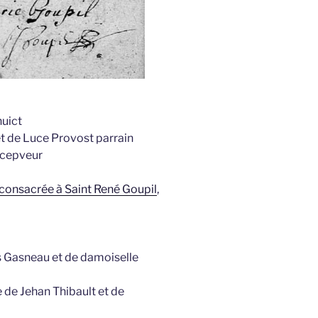
huict
et de Luce Provost parrain
ecepveur
 consacrée à Saint René Goupil
,
es Gasneau et de damoiselle
 de Jehan Thibault et de