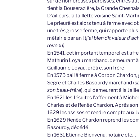
sur de nombreuses paroisses, entres autr
tient la Bouserazière, la Grande Chesnais,
D’ailleurs, la Jaillette voisine Saint-Mart
Le prieuré est alors tenu à ferme avec ob
une très grosse ferme, qui rapporte plus 
métairie par an ! (
j’ai bien dit valeur d’ac
revenu)
En 1541, cet important temporel est affe
Mathurin Loyau marchand, demeurant à S
Guillaume Loyau, prêtre, son frère
En 1575 bail à ferme à Corbon Chardon, g
Segré et Charles Basourdy marchand (s
son beau-frère
), qui demeurent à la Jaill
En 1621 les Jésuites l’afferment à Michel 
Charles et de Renée Chardon. Après son 
1629 les assises et rendre compte aux J
En 1629 Renée Chardon reprend les comp
Basourdy, décédé
En 1631 Etienne Bienvenu, notaire etc…