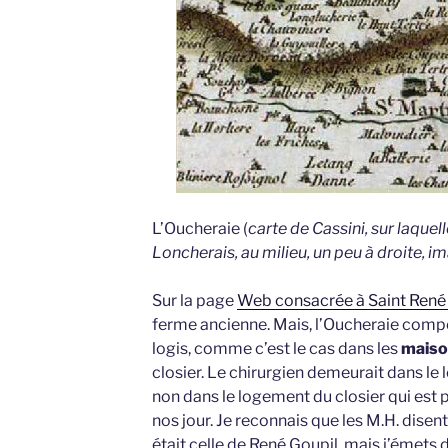
L’Oucheraie (
carte de Cassini, sur laquel
Loncherais, au milieu, un peu à droite, i
Sur la page
Web consacrée à Saint René
ferme ancienne. Mais, l’Oucheraie compo
logis, comme c’est le cas dans les
maiso
closier. Le chirurgien demeurait dans le l
non dans le logement du closier qui est
nos jour. Je reconnais que les M.H. disen
était celle de René Goupil, mais j’émets d