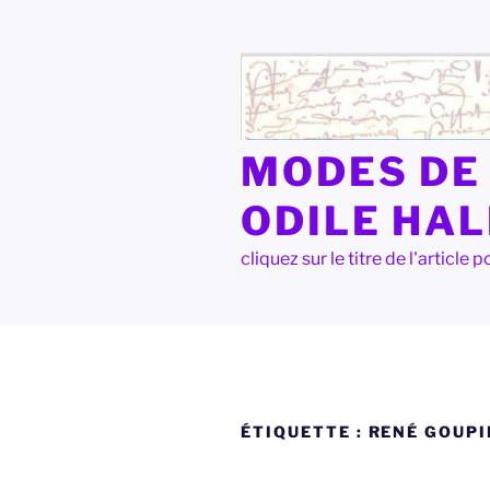
Aller
au
contenu
principal
MODES DE 
ODILE HA
cliquez sur le titre de l'articl
ÉTIQUETTE :
RENÉ GOUPI