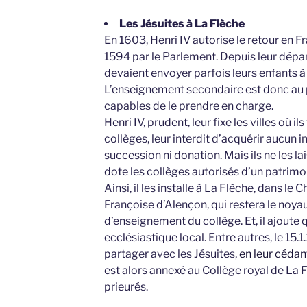
Les Jésuites à La Flèche
En 1603, Henri IV autorise le retour en F
1594 par le Parlement. Depuis leur départ
devaient envoyer parfois leurs enfants à 
L’enseignement secondaire est donc au pl
capables de le prendre en charge.
Henri IV, prudent, leur fixe les villes où 
collèges, leur interdit d’acquérir aucun 
succession ni donation. Mais ils ne les la
dote les collèges autorisés d’un patrimo
Ainsi, il les installe à La Flèche, dans l
Françoise d’Alençon, qui restera le noya
d’enseignement du collège. Et, il ajoute
ecclésiastique local. Entre autres, le 15.1
partager avec les Jésuites,
en leur cédant 
est alors annexé au Collège royal de La 
prieurés.