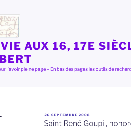
VIE AUX 16, 17E SIÈC
LBERT
e pour l'avoir pleine page – En bas des pages les outils de rec
PUBLIÉ
L
26 SEPTEMBRE 2008
LE
Saint René Goupil, honor