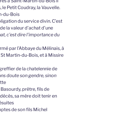
es à Saint-Martin-du-Bois il
 le Petit Coudray, la Vauvelle.
in-du-Bois
ligation du service divin. C’est
de la valeur d’achat d’une
hat, c’est dire l’importance du
rmé par l’Abbaye du Mélinais, à
t Martin-du-Bois, et à Missire
reffier de la chatelennie de
ans doute son gendre, sinon
ette
Basourdy, prêtre, fils de
décès, sa mère doit tenir en
ésuites
tes de son fils Michel