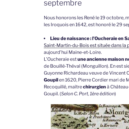
septembre
Nous honorons les René le 19 octobre, 
les Iroquois en 1642, est honoré le 29 
Lieu de naissance : l’Oucheraie en 
Saint-Martin-du-Bois est située dans la 
aujourd’hui Maine-et-Loire.
L’Oucheraie est
une ancienne maison no
de Bouillé-Théval (Monguillon). En est s
Guyonne Richardeau veuve de Vincent C
Goupil
en 1620, Pierre Cordier mari de M
Recoquillé, maître
chirurgien
à Château-G
Goupil. (
Selon C. Port, 1ère édition
)