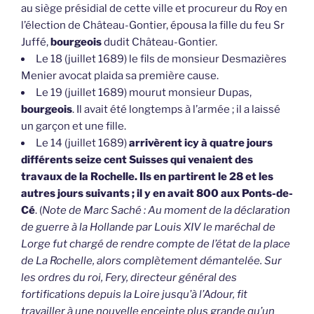
au siège présidial de cette ville et procureur du Roy en
l’élection de Château-Gontier, épousa la fille du feu Sr
Juffé,
bourgeois
dudit Château-Gontier.
Le 18 (juillet 1689) le fils de monsieur Desmazières
Menier avocat plaida sa première cause.
Le 19 (juillet 1689) mourut monsieur Dupas,
bourgeois
. Il avait été longtemps à l’armée ; il a laissé
un garçon et une fille.
Le 14 (juillet 1689)
arrivèrent icy à quatre jours
différents seize cent Suisses qui venaient des
travaux de la Rochelle. Ils en partirent le 28 et les
autres jours suivants ; il y en avait 800 aux Ponts-de-
Cé
. (
Note de Marc Saché : Au moment de la déclaration
de guerre à la Hollande par Louis XIV le maréchal de
Lorge fut chargé de rendre compte de l’état de la place
de La Rochelle, alors complètement démantelée. Sur
les ordres du roi, Fery, directeur général des
fortifications depuis la Loire jusqu’à l’Adour, fit
travailler à une nouvelle enceinte plus grande qu’un