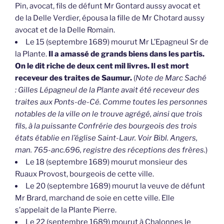
Pin, avocat, fils de défunt Mr Gontard aussy avocat et
de la Delle Verdier, épousa la fille de Mr Chotard aussy
avocat et de la Delle Romain.
Le 15 (septembre 1689) mourut Mr L’Epagneul Sr de
la Plante.
Il a amassé de grands biens dans les partis.
On le dit riche de deux cent mil livres. Il est mort
receveur des traites de Saumur.
(
Note de Marc Saché
: Gilles Lépagneul de la Plante avait été receveur des
traites aux Ponts-de-Cé. Comme toutes les personnes
notables de la ville on le trouve agrégé, ainsi que trois
fils, à la puissante Confrérie des bourgeois des trois
états établie en l’église Saint-Laur. Voir Bibl. Angers,
man. 765-anc.696, registre des réceptions des frères.
)
Le 18 (septembre 1689) mourut monsieur des
Ruaux Provost, bourgeois de cette ville.
Le 20 (septembre 1689) mourut la veuve de défunt
Mr Brard, marchand de soie en cette ville. Elle
s’appelait de la Plante Pierre.
Le 22 (septembre 1689) mourut à Chalonnes le