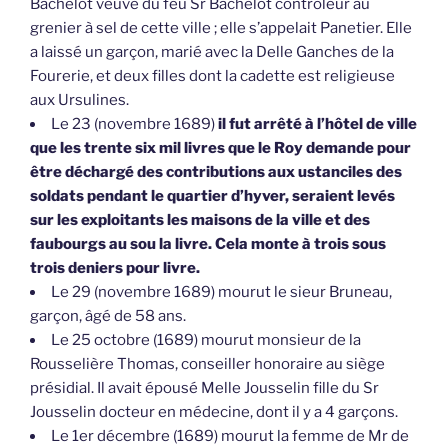
Bachelot veuve du feu Sr Bachelot contrôleur au
grenier à sel de cette ville ; elle s’appelait Panetier. Elle
a laissé un garçon, marié avec la Delle Ganches de la
Fourerie, et deux filles dont la cadette est religieuse
aux Ursulines.
Le 23 (novembre 1689)
il fut arrêté à l’hôtel de ville
que les trente six mil livres que le Roy demande pour
être déchargé des contributions aux ustanciles des
soldats pendant le quartier d’hyver, seraient levés
sur les exploitants les maisons de la ville et des
faubourgs au sou la livre. Cela monte à trois sous
trois deniers pour livre.
Le 29 (novembre 1689) mourut le sieur Bruneau,
garçon, âgé de 58 ans.
Le 25 octobre (1689) mourut monsieur de la
Rousselière Thomas, conseiller honoraire au siège
présidial. Il avait épousé Melle Jousselin fille du Sr
Jousselin docteur en médecine, dont il y a 4 garçons.
Le 1er décembre (1689) mourut la femme de Mr de