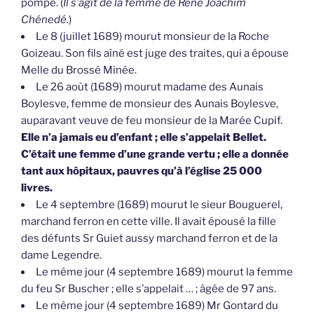
pompe. (
Il s’agit de la femme de René Joachim
Chénedé.
)
Le 8 (juillet 1689) mourut monsieur de la Roche
Goizeau. Son fils aîné est juge des traites, qui a épouse
Melle du Brossé Minée.
Le 26 août (1689) mourut madame des Aunais
Boylesve, femme de monsieur des Aunais Boylesve,
auparavant veuve de feu monsieur de la Marée Cupif.
Elle n’a jamais eu d’enfant ; elle s’appelait Bellet.
C’était une femme d’une grande vertu ; elle a donnée
tant aux hôpitaux, pauvres qu’à l’église 25 000
livres.
Le 4 septembre (1689) mourut le sieur Bouguerel,
marchand ferron en cette ville. Il avait épousé la fille
des défunts Sr Guiet aussy marchand ferron et de la
dame Legendre.
Le même jour (4 septembre 1689) mourut la femme
du feu Sr Buscher ; elle s’appelait … ; âgée de 97 ans.
Le même jour (4 septembre 1689) Mr Gontard du