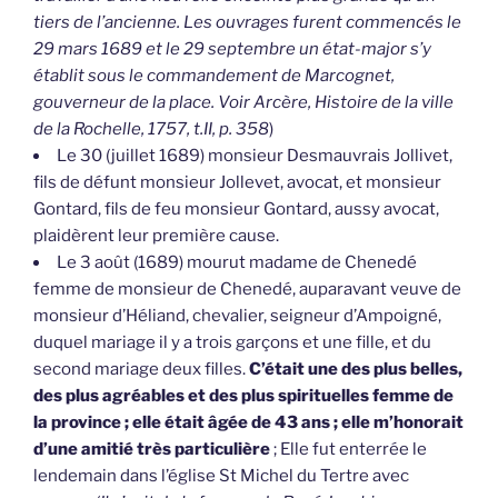
tiers de l’ancienne. Les ouvrages furent commencés le
29 mars 1689 et le 29 septembre un état-major s’y
établit sous le commandement de Marcognet,
gouverneur de la place. Voir Arcère, Histoire de la ville
de la Rochelle, 1757, t.II, p. 358
)
Le 30 (juillet 1689) monsieur Desmauvrais Jollivet,
fils de défunt monsieur Jollevet, avocat, et monsieur
Gontard, fils de feu monsieur Gontard, aussy avocat,
plaidèrent leur première cause.
Le 3 août (1689) mourut madame de Chenedé
femme de monsieur de Chenedé, auparavant veuve de
monsieur d’Héliand, chevalier, seigneur d’Ampoigné,
duquel mariage il y a trois garçons et une fille, et du
second mariage deux filles.
C’était une des plus belles,
des plus agréables et des plus spirituelles femme de
la province ; elle était âgée de 43 ans ; elle m’honorait
d’une amitié très particulière
; Elle fut enterrée le
lendemain dans l’église St Michel du Tertre avec