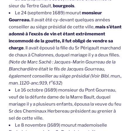
sieur du Tertre Gault,
bourgeois
.
Le 24 (septembre 1689) mourut
monsieur
Gourreau.
Il avait été cy-devant quelques années
conseiller au siège présidial de cette ville,
mais s’étant
adonné à l’excès de vin et étant extrêmement
incommodé de la goutte, il fut obligé de vendre sa
charge
. Il avait épousé la fille du Sr Périgault marchand
de chaux à Chalonnes, duquel mariage il y a deux filles.
(Note de Marc Saché : Jacques-Marin Gourreau de la
Blanchardière était le fils de Jacques Gourreau,
également conseiller au siège présidial (Voir Bibl. mun.,
man. 1120-anc.919, f°632
)
Le 16 octobre (1689) monsieur du Pont Gourreau,
veuf de la défunte dame de la Marre Bault, duquel
mariage il y a plusieurs enfants, épousa la veuve du feu
Sr des Cheminaux Herbereau président au grenier à
sel de cette ville.
Le 8 novembre (1689) mourut mademoiselle