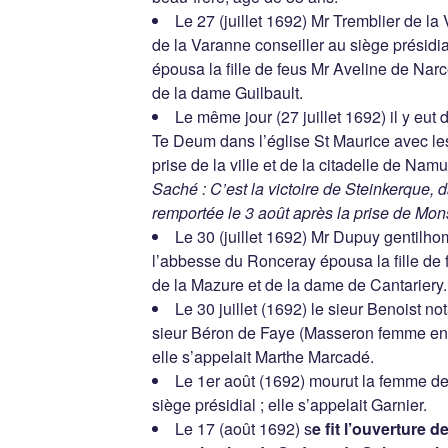
Le 27 (juillet 1692) Mr Tremblier de la
de la Varanne conseiller au siège présidi
épousa la fille de feus Mr Aveline de Narcé
de la dame Guilbault.
Le même jour (27 juillet 1692) il y eut d
Te Deum dans l’église St Maurice avec le
prise de la ville et de la citadelle de Namu
Saché : C’est la victoire de Steinkerque, 
remportée le 3 août après la prise de Mon
Le 30 (juillet 1692) Mr Dupuy genti
l’abbesse du Ronceray épousa la fille de
de la Mazure et de la dame de Cantariery.
Le 30 juillet (1692) le sieur Benoist not
sieur Béron de Faye (Masseron femme en 
elle s’appelait Marthe Marcadé.
Le 1er août (1692) mourut la femme de
siège présidial ; elle s’appelait Garnier.
Le 17 (août 1692) s
e fit l’ouverture 