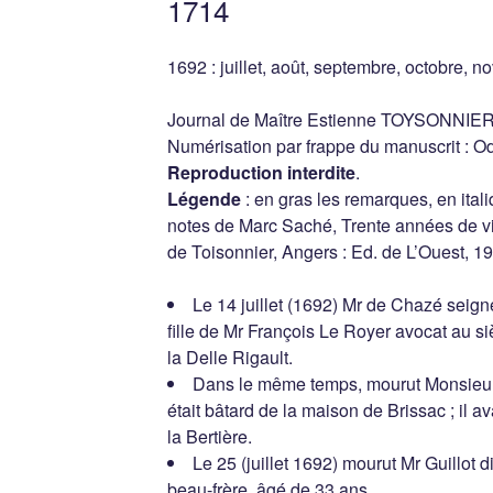
1714
1692 : juillet, août, septembre, octobre,
Journal de Maître Estienne TOYSONNIER
Numérisation par frappe du manuscrit : Od
Reproduction interdite
.
Légende
: en gras les remarques, en ita
notes de Marc Saché, Trente années de vie
de Toisonnier, Angers : Ed. de L’Ouest, 1
Le 14 juillet (1692) Mr de Chazé seig
fille de Mr François Le Royer avocat au siè
la Delle Rigault.
Dans le même temps, mourut Monsieur d
était bâtard de la maison de Brissac ; il 
la Bertière.
Le 25 (juillet 1692) mourut Mr Guillot
beau-frère, âgé de 33 ans.