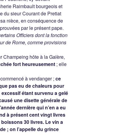
cherie Raimbault bourgeois et
le du sieur Courant de Pretiat
t sa nièce, en conséquence de
prouvées par le présent pape.
tains Officiers dont la fonction
 Cour de Rome, comme provisions
r Champeing hôte à la Galère,
uchée fort heureusement
; elle
a commencé à vendanger ;
ce
sque pas eu de chaleurs pour
id excessif étant survenu a gelé
 causé une disette générale de
s l’année dernière qui n’en a eu
nd à présent cent vingt livres
 boissons 30 livres. Le vin a
e ; on l’appelle du grince