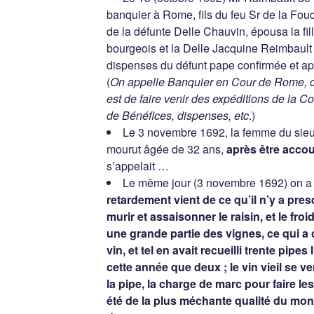
banquier à Rome, fils du feu Sr de la Fou
de la défunte Delle Chauvin, épousa la fil
bourgeois et la Delle Jacquine Reimbaul
dispenses du défunt pape confirmée et ap
(
On appelle Banquier en Cour de Rome, cer
est de faire venir des expéditions de la
de Bénéfices, dispenses, etc
.)
Le 3 novembre 1692, la femme du sieu
mourut âgée de 32 ans,
après être acco
s’appelait …
Le même jour (3 novembre 1692) on 
retardement vient de ce qu’il n’y a pre
murir et assaisonner le raisin, et le fro
une grande partie des vignes, ce qui a
vin, et tel en avait recueilli trente pipe
cette année que deux ; le vin vieil se ve
la pipe, la charge de marc pour faire les
été de la plus méchante qualité du mond