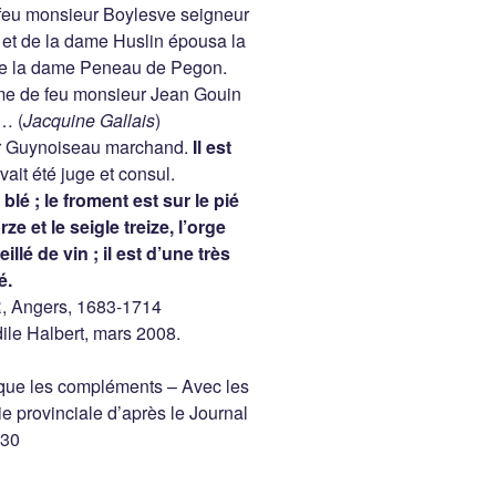
 feu monsieur Boylesve seigneur
 et de la dame Huslin épousa la
de la dame Peneau de Pegon.
me de feu monsieur Jean Gouin
 … (
Jacquine Gallais
)
ur Guynoiseau marchand.
Il est
 avait été juge et consul.
lé ; le froment est sur le pié
rze et le seigle treize, l’orge
illé de vin ; il est d’une très
é.
, Angers, 1683-1714
ile Halbert, mars 2008.
lique les compléments – Avec les
 provinciale d’après le Journal
930