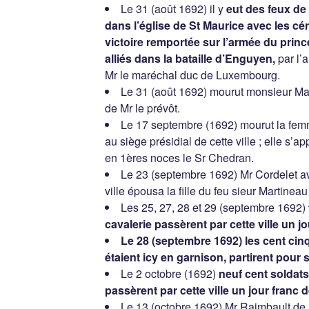
Le 31 (août 1692) il y
eut des feux de 
dans l’église de St Maurice avec les cé
victoire remportée sur l’armée du princ
alliés dans la bataille d’Enguyen,
par l’
Mr le maréchal duc de Luxembourg.
Le 31 (août 1692) mourut monsieur Mar
de Mr le prévôt.
Le 17 septembre (1692) mourut la fe
au siège présidial de cette ville ; elle s’a
en 1ères noces le Sr Chedran.
Le 23 (septembre 1692) Mr Cordelet av
ville épousa la fille du feu sieur Martinea
Les 25, 27, 28 et 29 (septembre 1692)
cavalerie passèrent par cette ville un j
Le 28 (septembre 1692) les cent ci
étaient icy en garnison, partirent pour 
Le 2 octobre (1692)
neuf cent soldats
passèrent par cette ville un jour franc d
Le 13 (octobre 1692) Mr Raimbault de 