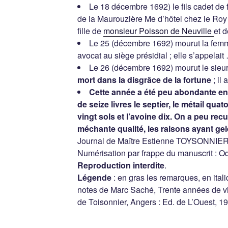
Le 18 décembre 1692) le fils cadet de
de la Maurouzière Me d’hôtel chez le Roy
fille de
monsieur Poisson de Neuville
et 
Le 25 (décembre 1692) mourut la fem
avocat au siège présidial ; elle s’appelait
Le 26 (décembre 1692) mourut le sie
mort dans la disgrâce de la fortune
; il
Cette année a été peu abondante en b
de seize livres le septier, le métail quato
vingt sols et l’avoine dix. On a peu recue
méchante qualité, les raisons ayant gel
Journal de Maître Estienne TOYSONNIER
Numérisation par frappe du manuscrit : Od
Reproduction interdite
.
Légende
: en gras les remarques, en ita
notes de Marc Saché, Trente années de vie
de Toisonnier, Angers : Ed. de L’Ouest, 1