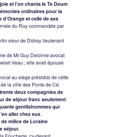
joie et l’on chanta le Te Deum
rémonies ordinaires pour la
e d’Orange et celle de ses
armée du Roy commandée par
tin sieur de Didray lieutenant
mme de Mr Guy Delorme avocat
ppelait Veau ; elle avait épousé
ocat au siège présidial de cette
u de la ville des Ponts de Cé.
trente deux compagnies de
our de séjour franc seulement
.
nquante gentilshommes qui
s’en aller chez eux
.
 de milice de Loraine
e séjour.
la Foucherie, cy-devant