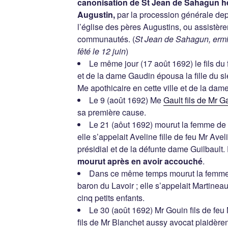
canonisation de St Jean de Sahagun her
Augustin,
par la procession générale dep
l’église des pères Augustins, ou assistèren
communautés. (
St Jean de Sahagun, ermi
fêté le 12 juin
)
Le même jour (17 août 1692) le fils du
et de la dame Gaudin épousa la fille du 
Me apothicaire en cette ville et de la dam
Le 9 (août 1692) Me
Gault fils de Mr G
sa première cause.
Le 21 (aôut 1692) mourut la femme de 
elle s’appelait Aveline fille de feu Mr Ave
présidial et de la défunte dame Guilbault. 
mourut après en avoir accouché
.
Dans ce même temps mourut la femme 
baron du Lavoir ; elle s’appelait Martineau 
cinq petits enfants.
Le 30 (août 1692) Mr Gouin fils de feu
fils de Mr Blanchet aussy avocat plaidère