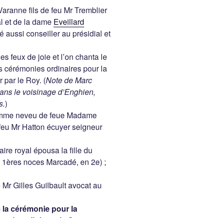
 Varanne fils de feu Mr Tremblier
al et de la dame
Eveillard
 aussi conseiller au présidial et
es feux de joie et l’on chanta le
s cérémonies ordinaires pour la
r par le Roy. (
Note de Marc
dans le voisinage d’Enghien,
s.
)
lhomme neveu de feue Madame
 feu Mr Hatton écuyer seigneur
aire royal épousa la fille du
1ères noces Marcadé, en 2e) ;
 Mr Gilles Guilbault avocat au
de la cérémonie pour la