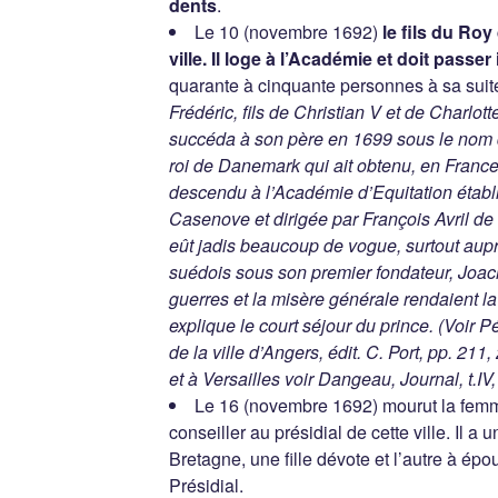
dents
.
Le 10 (novembre 1692)
le fils du Ro
ville. Il loge à l’Académie et doit passer 
quarante à cinquante personnes à sa suite
Frédéric, fils de Christian V et de Charlo
succéda à son père en 1699 sous le nom de
roi de Danemark qui ait obtenu, en France, l
descendu à l’Académie d’Equitation établi
Casenove et dirigée par François Avril de 
eût jadis beaucoup de vogue, surtout aup
suédois sous son premier fondateur, Joach
guerres et la misère générale rendaient la 
explique le court séjour du prince. (Voir Pé
de la ville d’Angers, édit. C. Port, pp. 211
et à Versailles voir Dangeau, Journal, t.IV, 
Le 16 (novembre 1692) mourut la fem
conseiller au présidial de cette ville. Il a 
Bretagne, une fille dévote et l’autre à é
Présidial.