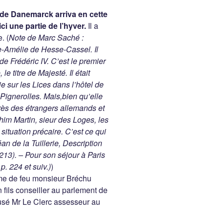
y de Danemarck arriva en cette
ici une partie de l’hyver.
Il a
. (
Note de Marc Saché :
tte-Amélie de Hesse-Cassel. Il
 Frédéric IV. C’est le premier
e titre de Majesté. Il était
e sur les Lices dans l’hôtel de
Pignerolles. Mais,bien qu’elle
rès des étrangers allemands et
im Martin, sieur des Loges, les
situation précaire. C’est ce qui
an de la Tuillerie, Description
, 213). – Pour son séjour à Paris
p. 224 et suiv.)
)
me de feu monsieur Bréchu
un fils conseiller au parlement de
pousé Mr Le Clerc assesseur au