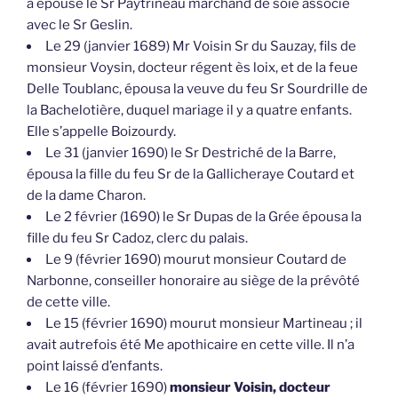
a épousé le Sr Paytrineau marchand de soie associé
avec le Sr Geslin.
Le 29 (janvier 1689) Mr Voisin Sr du Sauzay, fils de
monsieur Voysin, docteur régent ès loix, et de la feue
Delle Toublanc, épousa la veuve du feu Sr Sourdrille de
la Bachelotière, duquel mariage il y a quatre enfants.
Elle s’appelle Boizourdy.
Le 31 (janvier 1690) le Sr Destriché de la Barre,
épousa la fille du feu Sr de la Gallicheraye Coutard et
de la dame Charon.
Le 2 février (1690) le Sr Dupas de la Grée épousa la
fille du feu Sr Cadoz, clerc du palais.
Le 9 (février 1690) mourut monsieur Coutard de
Narbonne, conseiller honoraire au siège de la prévôté
de cette ville.
Le 15 (février 1690) mourut monsieur Martineau ; il
avait autrefois été Me apothicaire en cette ville. Il n’a
point laissé d’enfants.
Le 16 (février 1690)
monsieur Voisin, docteur