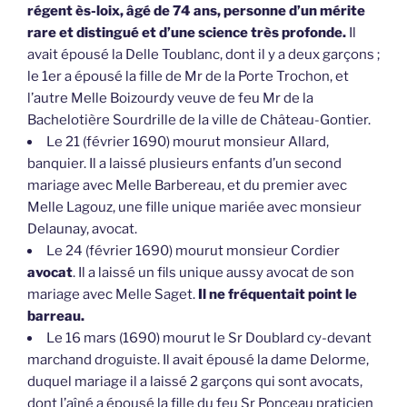
régent ès-loix, âgé de 74 ans, personne d’un mérite
rare et distingué et d’une science très profonde.
Il
avait épousé la Delle Toublanc, dont il y a deux garçons ;
le 1er a épousé la fille de Mr de la Porte Trochon, et
l’autre Melle Boizourdy veuve de feu Mr de la
Bachelotière Sourdrille de la ville de Château-Gontier.
Le 21 (février 1690) mourut monsieur Allard,
banquier. Il a laissé plusieurs enfants d’un second
mariage avec Melle Barbereau, et du premier avec
Melle Lagouz, une fille unique mariée avec monsieur
Delaunay, avocat.
Le 24 (février 1690) mourut monsieur Cordier
avocat
. Il a laissé un fils unique aussy avocat de son
mariage avec Melle Saget.
Il ne fréquentait point le
barreau.
Le 16 mars (1690) mourut le Sr Doublard cy-devant
marchand droguiste. Il avait épousé la dame Delorme,
duquel mariage il a laissé 2 garçons qui sont avocats,
dont l’aîné a épousé la fille du feu Sr Ponceau praticien