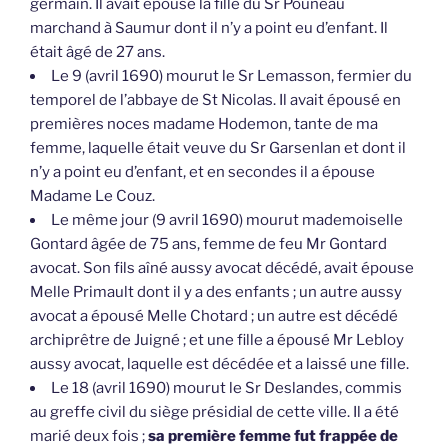
germain. Il avait épousé la fille du Sr Pouneau
marchand à Saumur dont il n’y a point eu d’enfant. Il
était âgé de 27 ans.
Le 9 (avril 1690) mourut le Sr Lemasson, fermier du
temporel de l’abbaye de St Nicolas. Il avait épousé en
premières noces madame Hodemon, tante de ma
femme, laquelle était veuve du Sr Garsenlan et dont il
n’y a point eu d’enfant, et en secondes il a épouse
Madame Le Couz.
Le même jour (9 avril 1690) mourut mademoiselle
Gontard âgée de 75 ans, femme de feu Mr Gontard
avocat. Son fils aîné aussy avocat décédé, avait épouse
Melle Primault dont il y a des enfants ; un autre aussy
avocat a épousé Melle Chotard ; un autre est décédé
archiprêtre de Juigné ; et une fille a épousé Mr Lebloy
aussy avocat, laquelle est décédée et a laissé une fille.
Le 18 (avril 1690) mourut le Sr Deslandes, commis
au greffe civil du siège présidial de cette ville. Il a été
marié deux fois ;
sa première femme fut frappée de