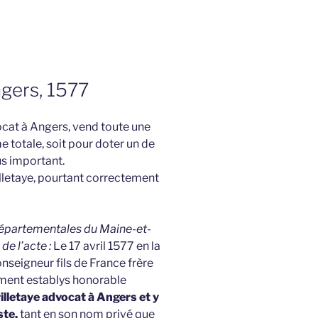
ngers, 1577
cat à Angers, vend toute une
e totale, soit pour doter un de
us important.
rilletaye, pourtant correctement
 Départementales du Maine-et-
de l’acte :
Le 17 avril 1577 en la
nseigneur fils de France frère
ement establys honorable
lletaye advocat à Angers et y
ste,
tant en son nom privé que