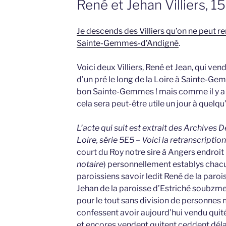
René et Jehan Villiers, 1
Je descends des Villiers qu’on ne peut r
Sainte-Gemmes-d’Andigné
.
Voici deux Villiers, René et Jean, qui ven
d’un pré le long de la Loire à Sainte-Gem
bon Sainte-Gemmes ! mais comme il y a un
cela sera peut-être utile un jour à quelqu
L’acte qui suit est extrait des Archives
Loire, série 5E5 – Voici la retranscription
court du Roy notre sire à Angers endroit
notaire
) personnellement establys chacu
paroissiens savoir ledit René de la paro
Jehan de la paroisse d’Estriché soubzmet
pour le tout sans division de personnes n
confessent avoir aujourd’hui vendu quit
et encores vendent quitent ceddent déla