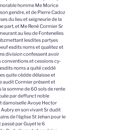
honnorable homme Me Morice
 son gendre, et de Pierre Cadoz
s du lieu et seigneurie de la
ne part, et Me René Cormier Sr
emeurant au lieu de Fontenelles
ubzmettant lesdites partyes
uf esdits noms et qualitez et
ans division confessent avoir
ds conventions et cessions cy-
 esdits noms a quité ceddé
tes quite cèdde délaisse et
e audit Cormier présent et
irs la somme de 60 sols de rente
tuée par deffunct noble
et damoiselle Avoye Hector
Aubry en son vivant Sr dudit
ins de l’église St Jehan pour le
t passé par Guyet le 6