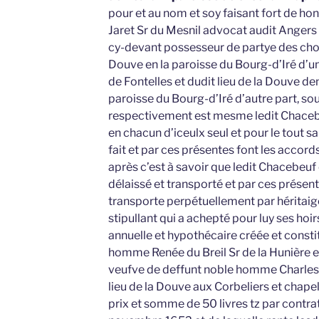
pour et au nom et soy faisant fort de 
Jaret Sr du Mesnil advocat audit Angers
cy-devant possesseur de partye des chose
Douve en la paroisse du Bourg-d’Iré d’u
de Fontelles et dudit lieu de la Douve d
paroisse du Bourg-d’Iré d’autre part, so
respectivement est mesme ledit Chacebe
en chacun d’iceulx seul et pour le tout s
fait et par ces présentes font les accor
après c’est à savoir que ledit Chacebeuf
délaissé et transporté et par ces présen
transporte perpétuellement par héritaig
stipullant qui a achepté pour luy ses ho
annuelle et hypothécaire créée et consti
homme Renée du Breil Sr de la Hunière 
veufve de deffunt noble homme Charles 
lieu de la Douve aux Corbeliers et chapela
prix et somme de 50 livres tz par contra