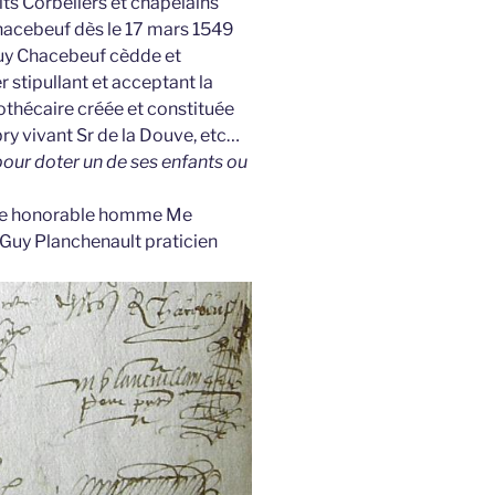
ts Corbeliers et chapelains
Chacebeuf dès le 17 mars 1549
eluy Chacebeuf cèdde et
stipullant et acceptant la
othécaire créée et constituée
y vivant Sr de la Douve, etc…
our doter un de ses enfants ou
e de honorable homme Me
 Guy Planchenault praticien