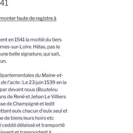
541
emonter faute de registre à
dent en 1541 la moitié du tiers
mes-sur-Loire. Hélas, pas le
e belle signature, qui sait,
’un.
 Départementales du Maine-et-
 de l’acte
: Le 23 juin 1539 en la
 par devant nous (
Boutelou
ns de René et Jehan Le Villiers
isse de Champigné et ledit
tant eulx chacun d’eulx seul et
e de biens leurs hoirs etc
é ceddé délaissé et transporté
issent et transportent à