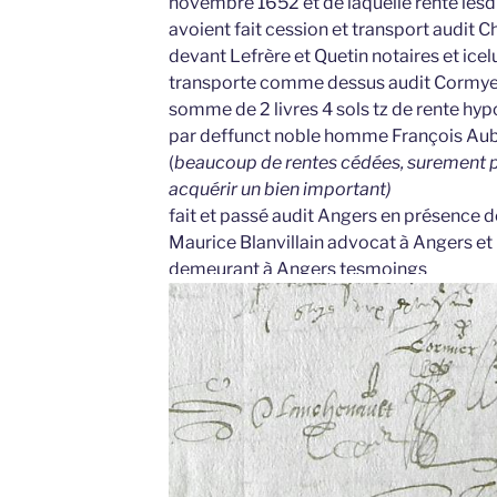
novembre 1652 et de laquelle rente lesdi
avoient fait cession et transport audit 
devant Lefrère et Quetin notaires et ic
transporte comme dessus audit Cormyer 
somme de 2 livres 4 sols tz de rente hyp
par deffunct noble homme François Aubr
(
beaucoup de rentes cédées, surement p
acquérir un bien important)
fait et passé audit Angers en présenc
Maurice Blanvillain advocat à Angers et
demeurant à Angers tesmoings