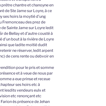
 prêtre chantre et chanoyne en
curé de Ste Jame sur Loyre, à ce
y ses hoirs la moytié d’ung
s au Fremonceau des prez de
 de Sainte Jame sur Loyre ledit
r de Bellay et d’autre cousté à
d’un bout à la rivière de Loyre
ainsi que ladite moitié dudit
retenir ne réserver, ledit arpent
lanc) de cens rente ou debvoir en
 vendition pour le pris et somme
 présence et à veue de nous par
 somme a eue prinse et receue
achapteur ses hoirs etc à
ent lesdits vendeurs eulx et
ivision etc renonçant etc
t Farion ès présence de Jehan