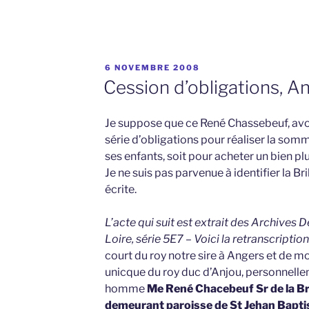
PUBLIÉ
6 NOVEMBRE 2008
LE
Cession d’obligations, A
Je suppose que ce René Chassebeuf, avo
série d’obligations pour réaliser la somm
ses enfants, soit pour acheter un bien pl
Je ne suis pas parvenue à identifier la B
écrite.
L’acte qui suit est extrait des Archives
Loire, série 5E7 – Voici la retranscription 
court du roy notre sire à Angers et de mo
unicque du roy duc d’Anjou, personnell
homme
Me René Chacebeuf Sr de la Bri
demeurant paroisse de St Jehan Bapti