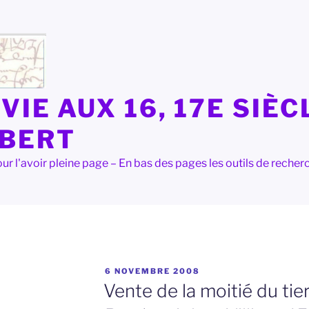
VIE AUX 16, 17E SIÈC
LBERT
e pour l'avoir pleine page – En bas des pages les outils de rec
PUBLIÉ
8
6 NOVEMBRE 2008
LE
Vente de la moitié du tie