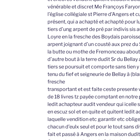
vénérable et discret Me Françoys Faryon
l’église collégiale st Pierre d’Angers et 
présent, qui a achapté et achapté pour lu
tiers d’ung arpent de pré par indivis si
Loyre en la fresche des Boydais paroisse
arpent joignant d’un cousté aux prez du S
la butte ou mothe de Fremonceau abouté 
d’autre bout à la terre dudit Sr du Bellay 
tiers se poursuit et comporte sans tien y 
tenu du fief et seigneurie de Bellay à (b
fresche
transportant et est faite ceste presente
de 18 livres tz payée comptant en notre
ledit achapteur audit vendeur qui icelle
en escuz sol et en quite et quitent ledit 
laquelle vendition etc garantir etc oblig
chacun d’eulx seul et pour le tout sans d
fait et passé à Angers en la maison dudi